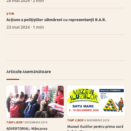
28 mai 2024
· 2 min
ȘTIRI
Acțiune a polițiștilor sătmăreni cu reprezentanții R.A.R.
23 mai 2024
· 1 min
Articole Asemănătoare
TIMP LIBER
14 NOIEMBRIE 2018
TIMP LIBER
7 DECEMBRIE 2019
Muzeul Iluziilor pentru prima oară
ADVERTORIAL: Mâncarea