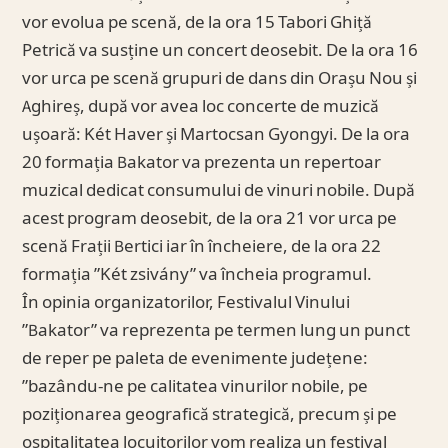
vor evolua pe scenă, de la ora 15 Tabori Ghiță
Petrică va susține un concert deosebit. De la ora 16
vor urca pe scenă grupuri de dans din Orașu Nou și
Aghireș, după vor avea loc concerte de muzică
ușoară: Két Haver și Martocsan Gyongyi. De la ora
20 formația Bakator va prezenta un repertoar
muzical dedicat consumului de vinuri nobile. După
acest program deosebit, de la ora 21 vor urca pe
scenă Frații Bertici iar în încheiere, de la ora 22
formația ”Két zsivány” va încheia programul.
În opinia organizatorilor, Festivalul Vinului
”Bakator” va reprezenta pe termen lung un punct
de reper pe paleta de evenimente județene:
”bazându-ne pe calitatea vinurilor nobile, pe
poziționarea geografică strategică, precum și pe
ospitalitatea locuitorilor vom realiza un festival