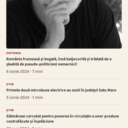
EDITORIAL
România frumoasă și bogată, însă batjocorită și trădată de o
șleahtă de pseudo-politicieni nemernici!
6 iunie 2024
· 7 min
ȘTIRI
Primele două microbuze electrice au sosit în județul Satu Mare
5 iunie 2024
· 1 min
ȘTIRI
Sătmărean cercetat pentru punerea în circulație a unor produse
contrafăcute și înșelăciune