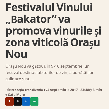
Festivalul Vinului
„Bakator” va
promova vinurile și
zona viticolă Orașu
Nou
Orașu Nou va găzdui, în 9-10 septembrie, un
festival destinat iubitorilor de vin, a bunătăților
culinare și nu…
de
Redacția Transilvania TV
4 septembrie 2017
· 23:48
◷ 3 min
●
⌖ Satu Mare
f
𝕏
in
wa