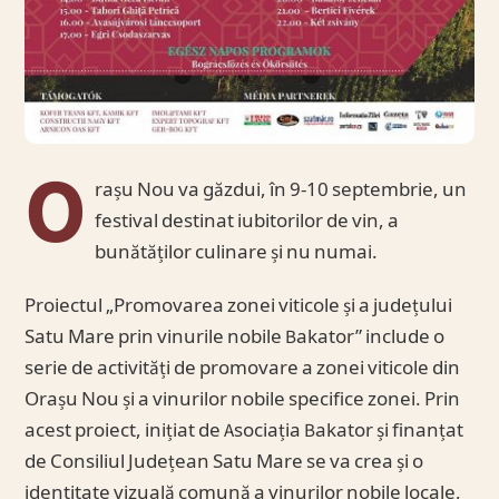
O
rașu Nou va găzdui, în 9-10 septembrie, un
festival destinat iubitorilor de vin, a
bunătăților culinare și nu numai.
Proiectul „Promovarea zonei viticole și a județului
Satu Mare prin vinurile nobile Bakator” include o
serie de activități de promovare a zonei viticole din
Orașu Nou și a vinurilor nobile specifice zonei. Prin
acest proiect, inițiat de Asociația Bakator și finanțat
de Consiliul Județean Satu Mare se va crea și o
identitate vizuală comună a vinurilor nobile locale,