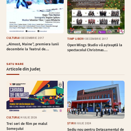
CULTURĂ
9 DECEMBRIE 2017
TIMP LIBER
9 DECEMBRIE 2017
„Almost, Maine”, premiera lunii
Open Wings Studio vă așteaptă la
decembrie la Teatrul de…
spectacolul Christmas…
SATU MARE
Articole din Județ
CULTURĂ
24 IULIE 2026
Trei seri de film pe malul
ȘTIRI
8 IULIE 2024
Someșului
Sediu nou pentru Detașamentul de