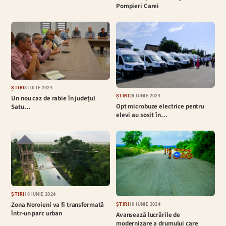
Pompieri Carei
ȘTIRI
3 IULIE 2024
ȘTIRI
28 IUNIE 2024
Un nou caz de rabie în județul
Opt microbuze electrice pentru
Satu…
elevi au sosit în…
ȘTIRI
18 IUNIE 2024
Zona Noroieni va fi transformată
ȘTIRI
10 IUNIE 2024
într-un parc urban
Avansează lucrările de
modernizare a drumului care