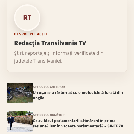
RT
DESPRE REDACȚIE
Redacția Transilvania TV
Știri, reportaje și informații verificate din
județele Transilvaniei.
ARTICOLUL ANTERIOR
Un oșan s-a răsturnat cu o motocicletă furată din
Anglia
ARTICOLUL URMĂTOR
Ce au făcut parlamentarii sătmăreni în prima
sesiune? Dar în vacanța parlamentară? – SINTEZĂ