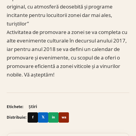
original, cu atmosferă deosebită și programe
incitante pentru locuitorii zonei dar mai ales,
turiștilor”
Activitatea de promovare a zonei se va completa cu
alte evenimente culturale în decursul anului 2017,
iar pentru anul 2018 se va defini un calendar de
promovare și evenimente, cu scopul de a oferi o
promovare eficientă a zonei viticole și a vinurilor
nobile. Vă așteptăm!
Etichete:
Știri
Distribuie:
f
𝕏
in
wa