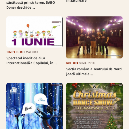
în Satu Mare
sănătoasă prinde teren. DABO
Doner deschide…
TIMP LIBER
30 MAI 2018
Spectacol inedit de Ziua
Internațională a Copilului, în…
CULTURĂ
23 MAI 2018
Secția româna a Teatrului de Nord
joacă ultimele…