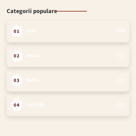
Categorii populare
01
ȘTIRI
1506
02
SOCIAL
727
03
RURAL
493
04
CULTURĂ
420