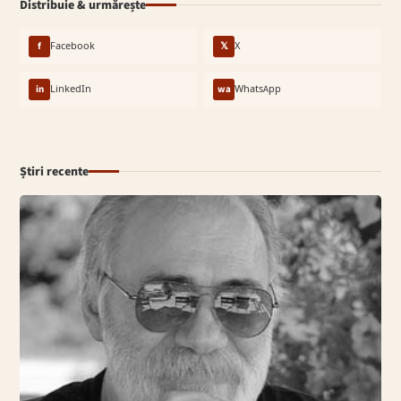
Distribuie & urmărește
f
Facebook
𝕏
X
in
LinkedIn
wa
WhatsApp
Știri recente