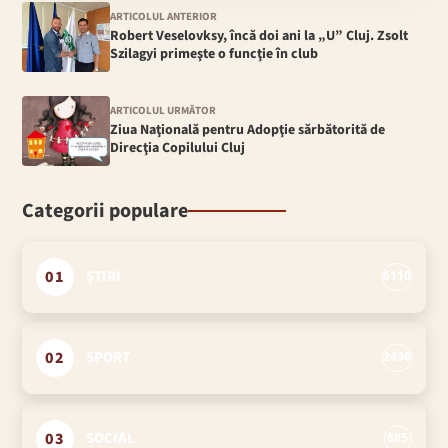
ARTICOLUL ANTERIOR
Robert Veselovksy, încă doi ani la „U” Cluj. Zsolt
Szilagyi primeşte o funcţie în club
ARTICOLUL URMĂTOR
Ziua Naţională pentru Adopţie sărbătorită de
Direcţia Copilului Cluj
Categorii populare
01
ȘTIRI
6110
02
SPORT
2496
03
SOCIAL
885