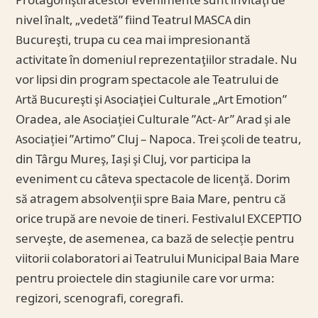
Protagoniştii acestor evenimente sunt invitaţi de
nivel înalt, „vedetă” fiind Teatrul MASCA din
Bucureşti, trupa cu cea mai impresionantă
activitate în domeniul reprezentaţiilor stradale. Nu
vor lipsi din program spectacole ale Teatrului de
Artă Bucureşti şi Asociaţiei Culturale „Art Emotion”
Oradea, ale Asociației Culturale ”Act- Ar” Arad și ale
Asociației ”Artimo” Cluj – Napoca. Trei şcoli de teatru,
din Târgu Mureş, Iaşi şi Cluj, vor participa la
eveniment cu câteva spectacole de licenţă. Dorim
să atragem absolvenţii spre Baia Mare, pentru că
orice trupă are nevoie de tineri. Festivalul EXCEPTIO
serveşte, de asemenea, ca bază de selecție pentru
viitorii colaboratori ai Teatrului Municipal Baia Mare
pentru proiectele din stagiunile care vor urma:
regizori, scenografi, coregrafi.