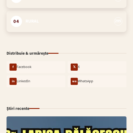
04
RURAL
295
Distribuie & urmărește
f
Facebook
𝕏
X
in
LinkedIn
wa
WhatsApp
Știri recente