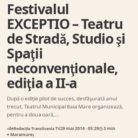
Festivalul
EXCEPTIO – Teatru
de Stradă, Studio şi
Spaţii
neconvenţionale,
ediţia a II-a
După o ediţie pilot de succes, desfăşurată anul
trecut, Teatrul Municipal Baia Mare organizează,
pentru a doua oară,…
de
Redacția Transilvania TV
29 mai 2014
· 05:29
◷ 3 min
●
⌖ Maramureș