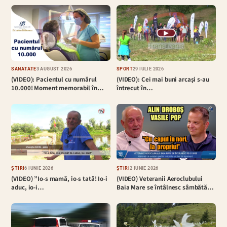
▶
SĂNĂTATE
3 AUGUST 2026
SPORT
29 IULIE 2026
(VIDEO): Pacientul cu numărul
(VIDEO): Cei mai buni arcași s-au
10.000! Moment memorabil în…
întrecut în…
ȘTIRI
6 IUNIE 2026
ȘTIRI
2 IUNIE 2026
(VIDEO) ”Io-s mamă, io-s tată! Io-i
(VIDEO) Veteranii Aeroclubului
aduc, io-i…
Baia Mare se întâlnesc sâmbătă…