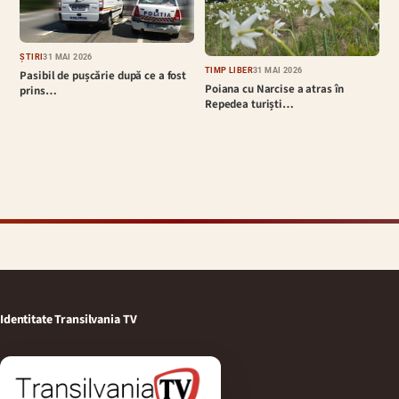
ȘTIRI
31 MAI 2026
TIMP LIBER
31 MAI 2026
Pasibil de pușcărie după ce a fost
Poiana cu Narcise a atras în
prins…
Repedea turiști…
Identitate Transilvania TV