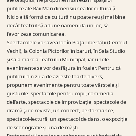
ale oraşului, ne propunem să redăm spaţiilor
publice ale Băii Mari dimensiunea lor culturală.
Nicio altă formă de cultură nu poate reuşi mai bine
decât teatrul să adune oamenii la un loc, să
favorizeze comunicarea.
Spectacolele vor avea loc în Piaţa Libertăţii (Centrul
Vechi), la Colonia Pictorilor, în baruri, în Sala Studio
şi sala mare a Teatrului Municipal, iar unele
evenimente se vor desfăşura în foaier. Pentru că
publicul din ziua de azi este foarte divers,
propunem evenimente pentru toate vârstele şi
gusturile: spectacole pentru copii, commedia
dell’arte, spectacole de improvizaţie, spectacole de
dramă şi de revistă, un concert, performance,
spectacol-lectură, un spectacol de dans, o expoziţie
de scenografie și una de măști.