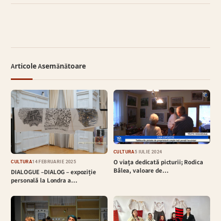
Articole Asemănătoare
CULTURĂ
5 IULIE 2024
O viaţa dedicată picturii; Rodica
CULTURĂ
14 FEBRUARIE 2025
Bâlea, valoare de…
DIALOGUE –DIALOG – expoziție
personală la Londra a…