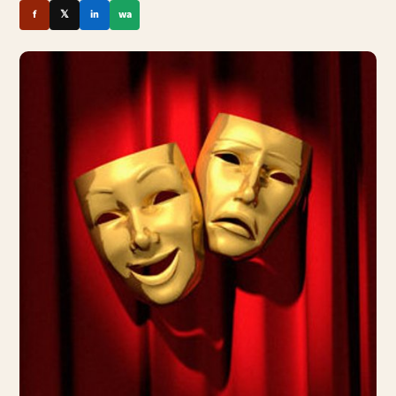
f
𝕏
in
wa