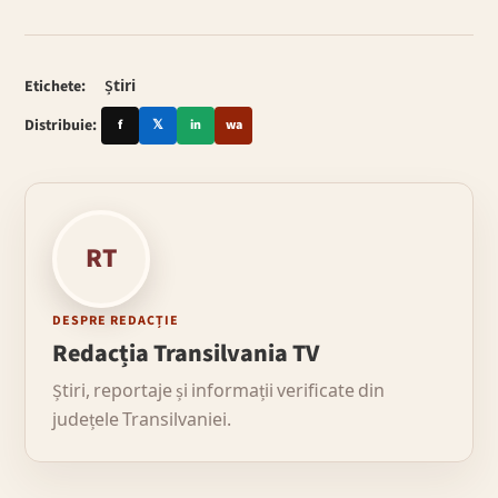
Etichete:
Știri
Distribuie:
f
𝕏
in
wa
RT
DESPRE REDACȚIE
Redacția Transilvania TV
Știri, reportaje și informații verificate din
județele Transilvaniei.