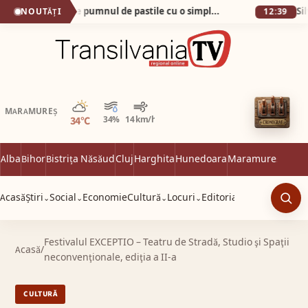
Cum am scăpat de pumnul de pastile cu o simplă apă minerală!
NOUTĂȚI
12:39
Parțial noros
MARAMUREȘ
34°C
34%
14 km/h
Alba
Bihor
Bistrița Năsăud
Cluj
Harghita
Hunedoara
Maramureș
Satu 
Acasă
Știri
Social
Economie
Cultură
Locuri
Editorial
⌄
⌄
⌄
⌄
Caut
Festivalul EXCEPTIO – Teatru de Stradă, Studio şi Spaţii
Acasă
/
neconvenţionale, ediţia a II-a
CULTURĂ