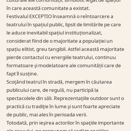
culturale ale comunității, simbiotic legat de spațiul
în care această comunitate a existat.
Festivalul EXCEPTIO înseamnă o reîntoarcere a
teatrului în spațiul public, lipsit de limitările pe care
le aduce inevitabil spațiul instituționalizat,
considerat fiind de o majoritate a populației un
spațiu elitist, greu tangibil. Astfel această majoritate
pierde contactul cu energiile teatrului, continuu
formatoare și modelatoare ale comunității care de
fapt îl susține.
Scoţând teatrul în stradă, mergem în căutarea
publicului care, de regulă, nu participă la
spectacolele din săli. Reprezentaţiile outdoor sunt o
practică cu tradiţie în lume şi sunt foarte apreciate
de public, mai ales în perioada verii.
Totodată, prin ieşirea actorilor în spaţiile importante