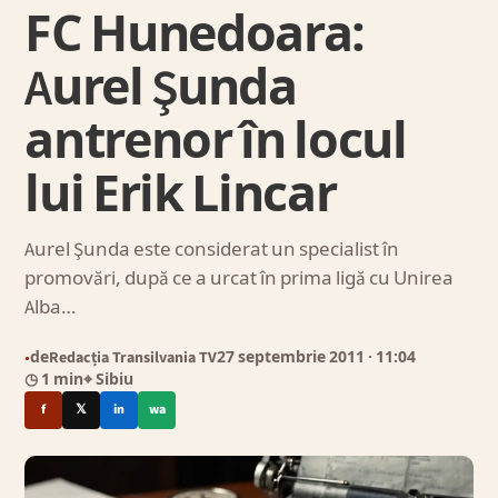
FC Hunedoara:
Aurel Şunda
antrenor în locul
lui Erik Lincar
Aurel Şunda este considerat un specialist în
promovări, după ce a urcat în prima ligă cu Unirea
Alba…
de
Redacția Transilvania TV
27 septembrie 2011
· 11:04
●
◷ 1 min
⌖ Sibiu
f
𝕏
in
wa