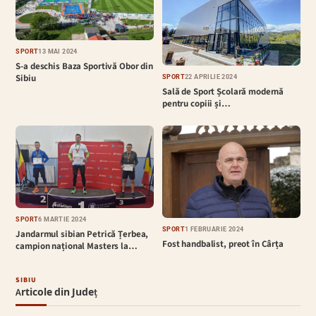
SPORT
13 MAI 2024
S-a deschis Baza Sportivă Obor din
Sibiu
SPORT
22 APRILIE 2024
Sală de Sport Școlară modernă
pentru copiii și…
SPORT
6 MARTIE 2024
SPORT
1 FEBRUARIE 2024
Jandarmul sibian Petrică Țerbea,
Fost handbalist, preot în Cârța
campion național Masters la…
SIBIU
Articole din Județ