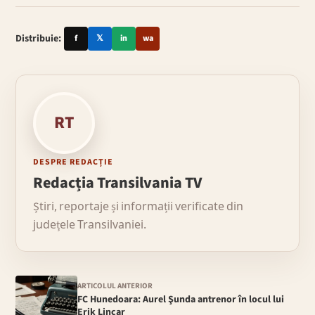
Distribuie:
f
𝕏
in
wa
RT
DESPRE REDACȚIE
Redacția Transilvania TV
Știri, reportaje și informații verificate din
județele Transilvaniei.
ARTICOLUL ANTERIOR
FC Hunedoara: Aurel Şunda antrenor în locul lui
Erik Lincar