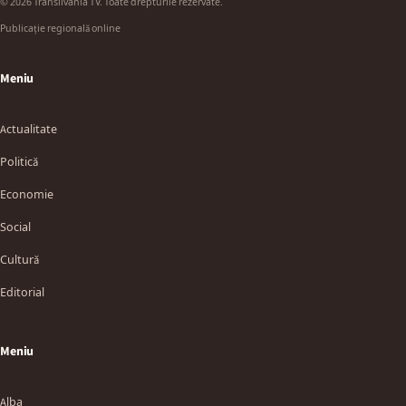
© 2026 Transilvania TV. Toate drepturile rezervate.
Publicație regională online
Meniu
Actualitate
Politică
Economie
Social
Cultură
Editorial
Meniu
Alba