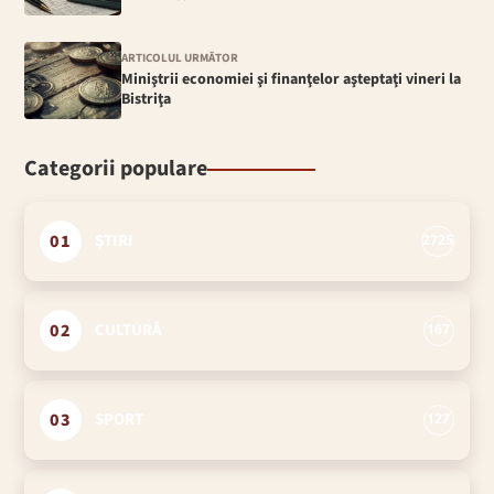
ARTICOLUL URMĂTOR
Miniştrii economiei şi finanţelor aşteptaţi vineri la
Bistriţa
Categorii populare
01
ȘTIRI
2725
02
CULTURĂ
167
03
SPORT
127