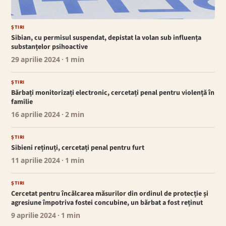
ȘTIRI
Sibian, cu permisul suspendat, depistat la volan sub influența
substanțelor psihoactive
29 aprilie 2024
· 1 min
ȘTIRI
Bărbați monitorizați electronic, cercetați penal pentru violență în
familie
16 aprilie 2024
· 2 min
ȘTIRI
Sibieni reținuți, cercetați penal pentru furt
11 aprilie 2024
· 1 min
ȘTIRI
Cercetat pentru încălcarea măsurilor din ordinul de protecție și
agresiune împotriva fostei concubine, un bărbat a fost reținut
9 aprilie 2024
· 1 min