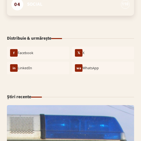
04
SOCIAL
110
Distribuie & urmărește
f
Facebook
𝕏
X
in
LinkedIn
wa
WhatsApp
Știri recente