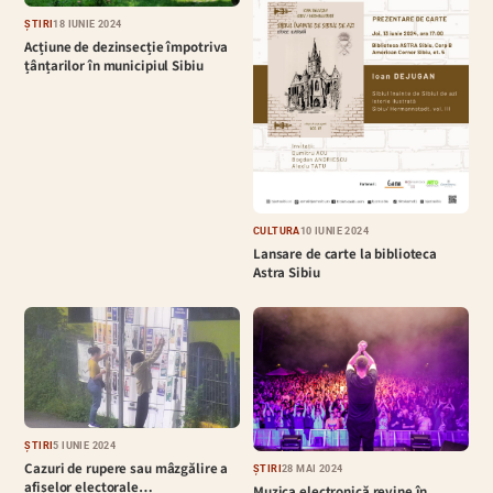
ȘTIRI
18 IUNIE 2024
Acțiune de dezinsecție împotriva
țânțarilor în municipiul Sibiu
CULTURĂ
10 IUNIE 2024
Lansare de carte la biblioteca
Astra Sibiu
ȘTIRI
5 IUNIE 2024
Cazuri de rupere sau mâzgălire a
ȘTIRI
28 MAI 2024
afișelor electorale…
Muzica electronică revine în