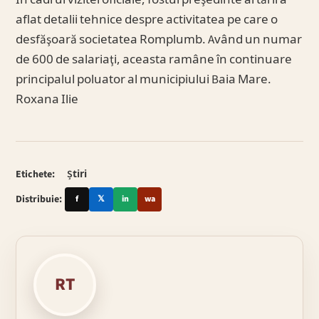
În cadrul vizitei oficiale, fostul preşedinte al tării a
aflat detalii tehnice despre activitatea pe care o
desfăşoară societatea Romplumb. Având un numar
de 600 de salariaţi, aceasta ramâne în continuare
principalul poluator al municipiului Baia Mare.
Roxana Ilie
Etichete:
Știri
Distribuie:
f
𝕏
in
wa
RT