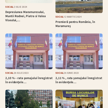
SOCIAL
2 IULIE 2024
Depresiunea Maramuresului,
Muntii Rodnei, Piatra si Valea
SOCIAL
12 MARTIE 2024
Viseului,…
Premieră pentru România, în
Maramureș
SOCIAL
26 IULIE 2023
SOCIAL
26 IUNIE 2023
2,10 % – rata şomajului înregistrat
2,11 % , rata şomajului înregistrat
în evidenţele…
în evidenţele…