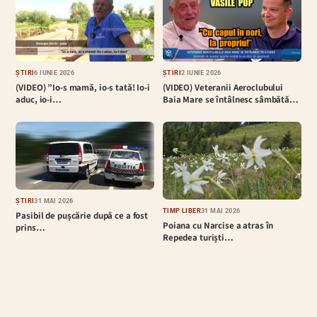
ȘTIRI
6 IUNIE 2026
ȘTIRI
2 IUNIE 2026
(VIDEO) ”Io-s mamă, io-s tată! Io-i
(VIDEO) Veteranii Aeroclubului
aduc, io-i…
Baia Mare se întâlnesc sâmbătă…
ȘTIRI
31 MAI 2026
TIMP LIBER
31 MAI 2026
Pasibil de pușcărie după ce a fost
Poiana cu Narcise a atras în
prins…
Repedea turiști…