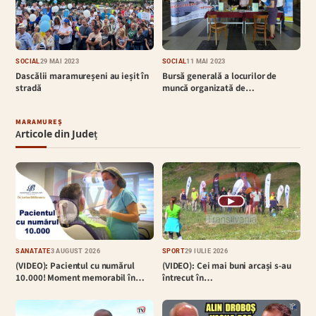
SOCIAL
29 MAI 2023
SOCIAL
11 MAI 2023
Dascălii maramureșeni au ieșit în
Bursă generală a locurilor de
stradă
muncă organizată de…
MARAMUREȘ
Articole din Județ
▶
SĂNĂTATE
3 AUGUST 2026
SPORT
29 IULIE 2026
(VIDEO): Pacientul cu numărul
(VIDEO): Cei mai buni arcași s-au
10.000! Moment memorabil în…
întrecut în…