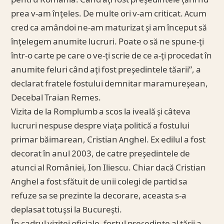
pentru România. Când aţi fost preşedintele ţării nu
prea v-am înţeles. De multe ori v-am criticat. Acum
cred ca amândoi ne-am maturizat şi am început să
înţelegem anumite lucruri. Poate o să ne spune-ţi
într-o carte pe care o ve-ţi scrie de ce a-ţi procedat în
anumite feluri când aţi fost preşedintele tăarii”, a
declarat fratele fostului demnitar maramureşean,
Decebal Traian Remes.
Vizita de la Romplumb a scos la iveală şi câteva
lucruri nespuse despre viaţa politică a fostului
primar băimarean, Cristian Anghel. Ex edilul a fost
decorat în anul 2003, de catre preşedintele de
atunci al României, Ion Iliescu. Chiar dacă Cristian
Anghel a fost sfătuit de unii colegi de partid sa
refuze sa se prezinte la decorare, aceasta s-a
deplasat totuşsi la Bucureşti.