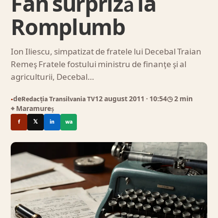
Fan surpriză la
Romplumb
Ion Iliescu, simpatizat de fratele lui Decebal Traian
Remeş Fratele fostului ministru de finanţe şi al
agriculturii, Decebal…
de
Redacția Transilvania TV
12 august 2011
· 10:54
◷ 2 min
●
⌖ Maramureș
f
𝕏
in
wa