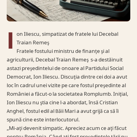
I
on Iliescu, simpatizat de fratele lui Decebal
Traian Remeş
Fratele fostului ministru de finanţe şi al
agriculturii, Decebal Traian Remeş s-a destăinuit
astazi preşedintelui de onoare al Partidului Social
Democrat, Ion Iliescu. Discuţia dintre cei doi a avut
loc în cadrul unei vizite pe care fostul preşedinte al
României a făcut-o la societatea Romplumb. Iniţial,
Ion Iliescu nu ştia cine l-a abordat, însă Cristian
Anghel, fostul edil al Băii Mari a avut grijă ca să îi
spună cine este interlocutorul.
„Mi-aţi devenit simpatic. Apreciez acum ce aţi făcut