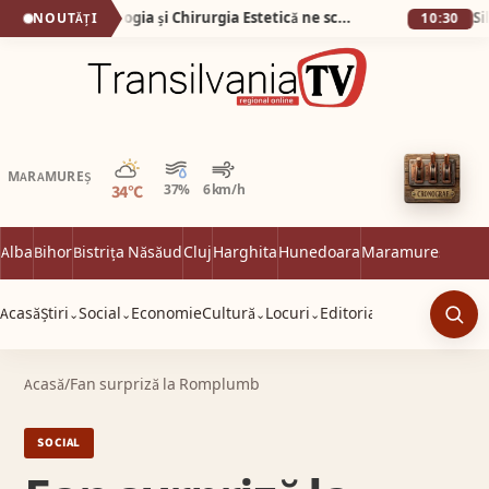
(VIDEO) Stomatologia și Chirurgia Estetică ne schimbă viața
NOUTĂȚI
10:30
Parțial noros
MARAMUREȘ
34°C
37%
6 km/h
Alba
Bihor
Bistrița Năsăud
Cluj
Harghita
Hunedoara
Maramureș
Satu 
Acasă
Știri
Social
Economie
Cultură
Locuri
Editorial
⌄
⌄
⌄
⌄
Caut
Acasă
/
Fan surpriză la Romplumb
SOCIAL