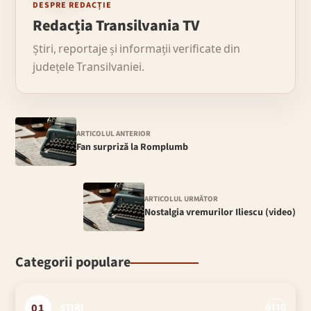
DESPRE REDACȚIE
Redacția Transilvania TV
Știri, reportaje și informații verificate din
județele Transilvaniei.
ARTICOLUL ANTERIOR
Fan surpriză la Romplumb
ARTICOLUL URMĂTOR
Nostalgia vremurilor Iliescu (video)
Categorii populare
01
ȘTIRI
6110