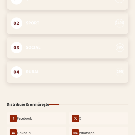
02
SPORT
2496
03
SOCIAL
885
04
RURAL
295
Distribuie & urmărește
f
Facebook
𝕏
X
in
LinkedIn
wa
WhatsApp