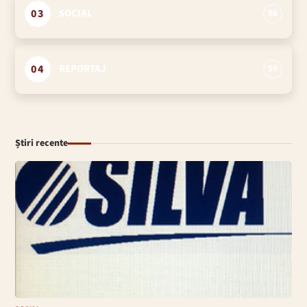
03
SOCIAL
96
04
REPORTAJ
59
Știri recente