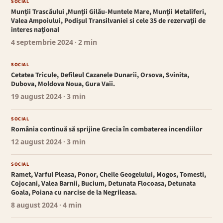
SOCIAL
Munții Trascăului ,Munţii Gilău-Muntele Mare, Munţii Metaliferi,
Valea Ampoiului, Podişul Transilvaniei si cele 35 de rezervaţii de
interes național
4 septembrie 2024
· 2 min
SOCIAL
Cetatea Tricule, Defileul Cazanele Dunarii, Orsova, Svinita,
Dubova, Moldova Noua, Gura Vaii.
19 august 2024
· 3 min
SOCIAL
România continuă să sprijine Grecia în combaterea incendiilor
12 august 2024
· 3 min
SOCIAL
Ramet, Varful Pleasa, Ponor, Cheile Geogelului, Mogos, Tomesti,
Cojocani, Valea Barnii, Bucium, Detunata Flocoasa, Detunata
Goala, Poiana cu narcise de la Negrileasa.
8 august 2024
· 4 min