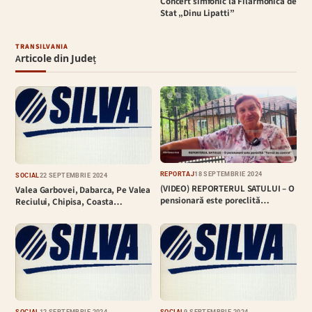
Concert simfonic la Filarmonica de
Stat „Dinu Lipatti”
TRANSILVANIA
Articole din Județ
REPORTAJ
18 SEPTEMBRIE 2024
SOCIAL
22 SEPTEMBRIE 2024
(VIDEO) REPORTERUL SATULUI – O
Valea Garbovei, Dabarca, Pe Valea
pensionară este poreclită…
Reciului, Chipisa, Coasta…