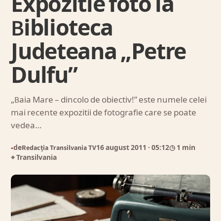
Expozitie foto la
Biblioteca
Judeteana „Petre
Dulfu”
„Baia Mare – dincolo de obiectiv!” este numele celei
mai recente expozitii de fotografie care se poate
vedea…
de
Redacția Transilvania TV
16 august 2011
· 05:12
◷ 1 min
●
⌖ Transilvania