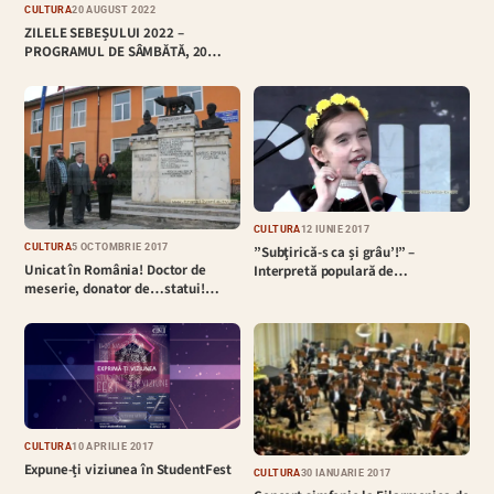
CULTURĂ
20 AUGUST 2022
ZILELE SEBEȘULUI 2022 –
PROGRAMUL DE SÂMBĂTĂ, 20…
CULTURĂ
12 IUNIE 2017
CULTURĂ
5 OCTOMBRIE 2017
”Subţirică-s ca și grâu’!” –
Unicat în România! Doctor de
Interpretă populară de…
meserie, donator de…statui!…
CULTURĂ
10 APRILIE 2017
Expune-ți viziunea în StudentFest
CULTURĂ
30 IANUARIE 2017