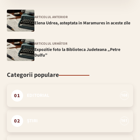
ARTICOLUL ANTERIOR
Elena Udrea, asteptata in Maramures in aceste zile
ARTICOLUL URMĂTOR
Expozitie foto la Biblioteca Judeteana „Petre
Dulfu”
Categorii populare
01
EDITORIAL
168
02
ȘTIRI
161