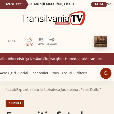
Silva Logistic Services. Munții Metaliferi, Cheile Cipului, Almașu Mare, o călătorie spre inima de piatră și verdeață a Apusenilor.
NOUTĂȚI
14:34
Parțial noros
ALBA
31°C
42%
8 km/h
Alba
Bihor
Bistrița Năsăud
Cluj
Harghita
Hunedoara
Maramureș
Satu 
Acasă
Știri
Social
Economie
Cultură
Locuri
Editorial
⌄
⌄
⌄
⌄
Caut
Acasă
/
Expozitie foto la Biblioteca Judeteana „Petre Dulfu”
CULTURĂ