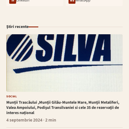
in
LinkedIn
wa
WhatsApp
Știri recente
SOCIAL
Munții Trascăului ,Munţii Gilău-Muntele Mare, Munţii Metaliferi,
Valea Ampoiului, Podişul Transilvaniei si cele 35 de rezervaţii de
interes național
4 septembrie 2024
· 2 min