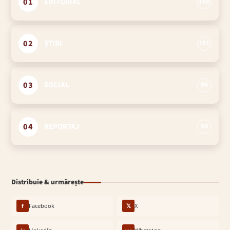
01
EDITORIAL
168
02
ȘTIRI
161
03
SOCIAL
96
04
REPORTAJ
59
Distribuie & urmărește
f
Facebook
𝕏
X