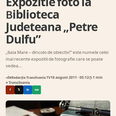
Expozitie foto la
Biblioteca
Judeteana „Petre
Dulfu”
„Baia Mare – dincolo de obiectiv!” este numele celei
mai recente expozitii de fotografie care se poate
vedea…
de
Redacția Transilvania TV
16 august 2011
· 05:12
◷ 1 min
●
⌖ Transilvania
f
𝕏
in
wa