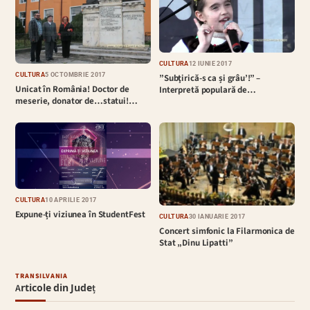
CULTURĂ
12 IUNIE 2017
CULTURĂ
5 OCTOMBRIE 2017
”Subţirică-s ca și grâu’!” –
Unicat în România! Doctor de
Interpretă populară de…
meserie, donator de…statui!…
CULTURĂ
10 APRILIE 2017
Expune-ți viziunea în StudentFest
CULTURĂ
30 IANUARIE 2017
Concert simfonic la Filarmonica de
Stat „Dinu Lipatti”
TRANSILVANIA
Articole din Județ