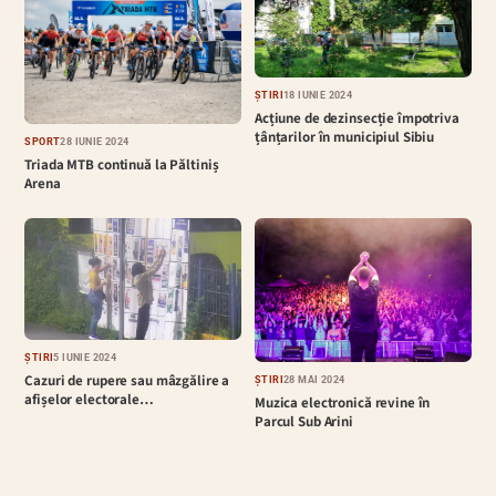
ȘTIRI
18 IUNIE 2024
Acțiune de dezinsecție împotriva
țânțarilor în municipiul Sibiu
SPORT
28 IUNIE 2024
Triada MTB continuă la Păltiniș
Arena
ȘTIRI
5 IUNIE 2024
Cazuri de rupere sau mâzgălire a
ȘTIRI
28 MAI 2024
afișelor electorale…
Muzica electronică revine în
Parcul Sub Arini