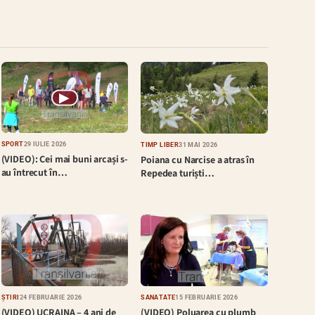
▶
SPORT
29 IULIE 2026
TIMP LIBER
31 MAI 2026
(VIDEO): Cei mai buni arcași s-
Poiana cu Narcise a atras în
au întrecut în…
Repedea turiști…
ȘTIRI
24 FEBRUARIE 2026
SĂNĂTATE
15 FEBRUARIE 2026
(VIDEO) UCRAINA – 4 ani de
(VIDEO) Poluarea cu plumb