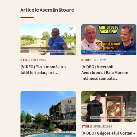
Articole Asemănătoare
ȘTIRI
6 IUNIE 2026
ȘTIRI
2 IUNIE 2026
(VIDEO) ”Io-s mamă, io-s
(VIDEO) Veteranii
tată! Io-i aduc, io-i…
Aeroclubului Baia Mare se
întâlnesc sâmbătă…
ȘTIRI
28 APRILIE 2026
(VIDEO) Grigore a lui Costan –