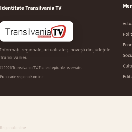
Men
Identitate Transilvania TV
Actu
Polit
Eco
Informații regionale, actualitate și povești din județele
Soci
Transilvaniei.
Cult
© 2026 Transilvania TV. Toate drepturile rezervate.
Edit
Publicație regională online
Regional online