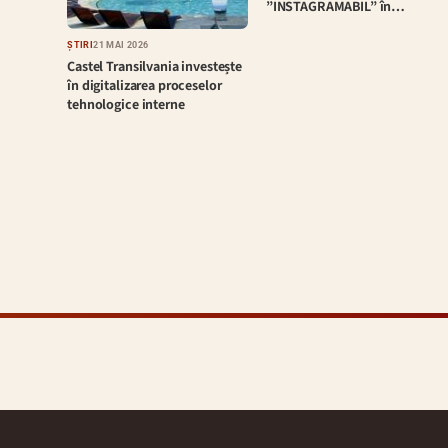
”INSTAGRAMABIL” în…
ȘTIRI
21 MAI 2026
Castel Transilvania investește
în digitalizarea proceselor
tehnologice interne