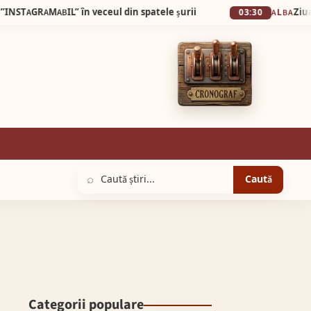
RAMABIL” în veceul din spatele șurii
Ziua Eroilor 
03:30
ALBA
⌕
Caută
Categorii populare