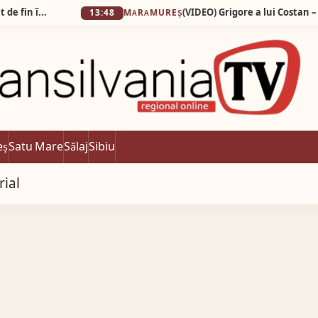
e descalțe! Nisipul e atât de fin încât pare cernut prin sită!
(VIDEO) Grigore a lui Costan – ”INSTAG
13:48
MARAMUREȘ
eș
Satu Mare
Sălaj
Sibiu
rial