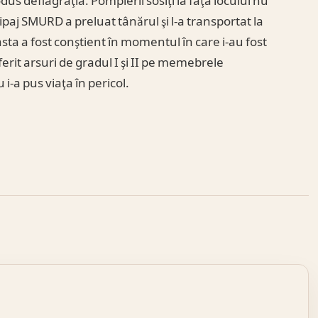
s deflagraţia. Pompierii sosiţi la faţa locului nu
ipaj SMURD a preluat tânărul şi l-a transportat la
asta a fost conştient în momentul în care i-au fost
ferit arsuri de gradul I şi II pe memebrele
i-a pus viaţa în pericol.