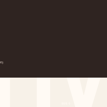
TTV
eș
SUS