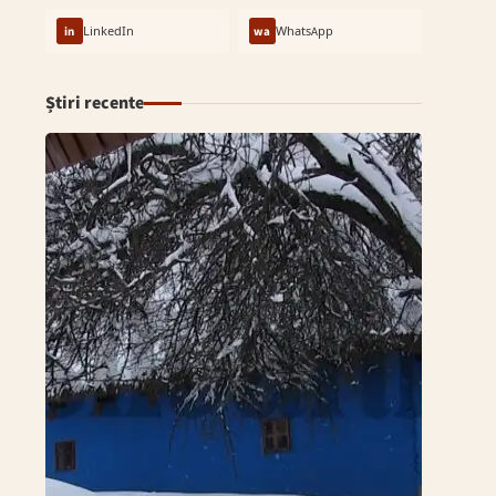
in
LinkedIn
wa
WhatsApp
Știri recente