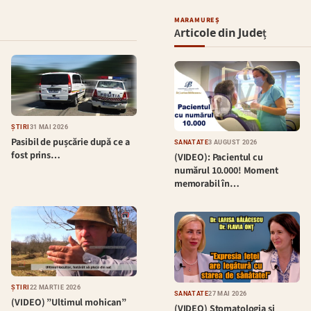
MARAMUREȘ
Articole din Județ
ȘTIRI
31 MAI 2026
Pasibil de pușcărie după ce a
SĂNĂTATE
3 AUGUST 2026
fost prins…
(VIDEO): Pacientul cu
numărul 10.000! Moment
memorabil în…
ȘTIRI
22 MARTIE 2026
SĂNĂTATE
27 MAI 2026
(VIDEO) ”Ultimul mohican”
(VIDEO) Stomatologia și