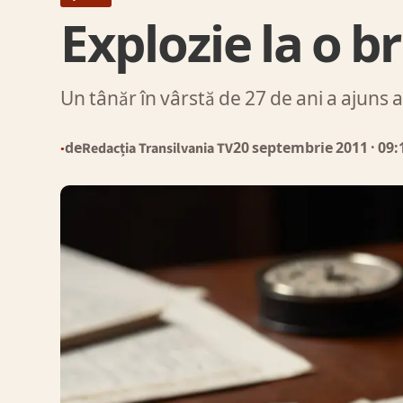
Explozie la o b
Un tânăr în vârstă de 27 de ani a ajuns 
de
Redacția Transilvania TV
20 septembrie 2011
· 09:
●