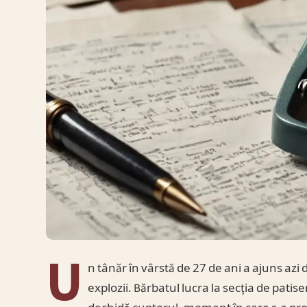
U
n tânăr în vârstă de 27 de ani a ajuns azi 
explozii. Bărbatul lucra la secţia de patiser