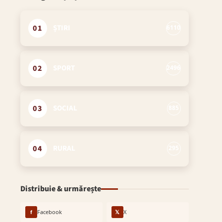
01
ȘTIRI
6110
02
SPORT
2496
03
SOCIAL
885
04
RURAL
295
Distribuie & urmărește
f
Facebook
𝕏
X