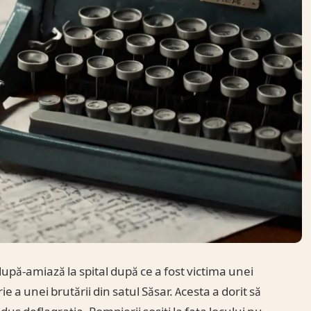
după-amiază la spital după ce a fost victima unei
ie a unei brutării din satul Săsar. Acesta a dorit să