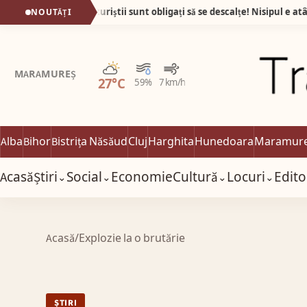
Plaja din Tunisia unde turiștii sunt obligați să s
NOUTĂȚI
Parțial noros
MARAMUREȘ
27°C
59%
7 km/h
Alba
Bihor
Bistrița Năsăud
Cluj
Harghita
Hunedoara
Maramur
Acasă
Știri
Social
Economie
Cultură
Locuri
Edito
⌄
⌄
⌄
⌄
Acasă
/
Explozie la o brutărie
ȘTIRI