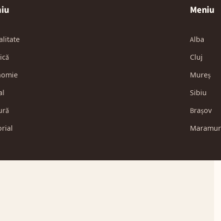
iu
Meniu
alitate
Alba
ică
Cluj
nomie
Mureș
al
Sibiu
ură
Brașov
orial
Maramur