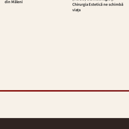
din Măleni
Chirurgia Estetică ne schimbă
viața