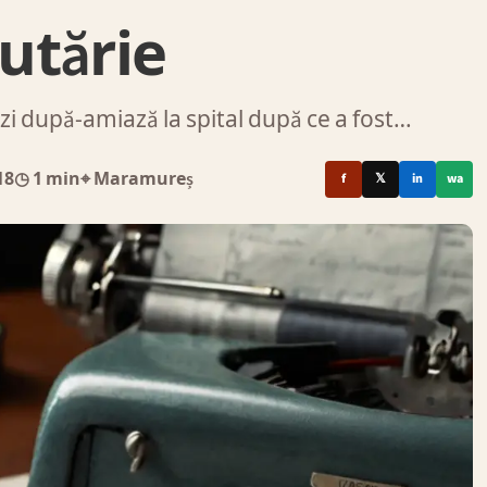
rutărie
azi după-amiază la spital după ce a fost…
18
◷ 1 min
⌖ Maramureș
f
𝕏
in
wa