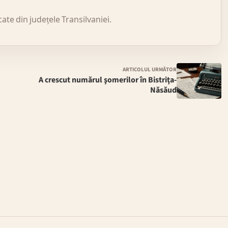
icate din județele Transilvaniei.
ARTICOLUL URMĂTOR
A crescut numărul şomerilor în Bistriţa-
Năsăud