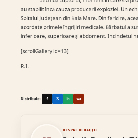
dechidă cuptorul, moment în care s-a produ
au stabilit încă cauza producerii exploziei. Un ech
Spitalul Judeţean din Baia Mare. Din fericire, ace
acordate primele îngrijiri medicale. Bărbatul a su
inferioare, superioare şi abdoment. Incindetul nu 
[scrollGallery id=13]
R.I.
Distribuie:
f
𝕏
in
wa
DESPRE REDACȚIE