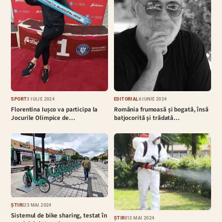
EDITORIAL
6 IUNIE 2024
SPORT
3 IULIE 2024
România frumoasă și bogată, însă
Florentina Iușco va participa la
batjocorită și trădată…
Jocurile Olimpice de…
ȘTIRI
23 MAI 2024
Sistemul de bike sharing, testat în
ȘTIRI
13 MAI 2024