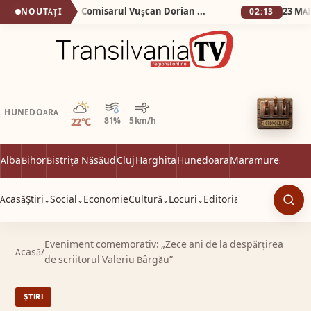
Noapte albă la Sebeș! Comisarul Vușcan Dorian Adrian, de la Protecția Consumatorilor, amendat chiar în timpul chefului! Două echipaje de poliție au venit să stingă „festivalul” din curte!
NOUTĂȚI
02:13
Parțial noros
HUNEDOARA
22°C
81%
5 km/h
Alba
Bihor
Bistrița Năsăud
Cluj
Harghita
Hunedoara
Maramureș
Satu 
Acasă
Știri
Social
Economie
Cultură
Locuri
Editorial
⌄
⌄
⌄
⌄
Caut
Eveniment comemorativ: „Zece ani de la despărțirea
Acasă
/
de scriitorul Valeriu Bârgău”
ȘTIRI