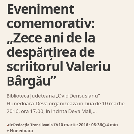
Eveniment
comemorativ:
„Zece ani de la
despărțirea de
scriitorul Valeriu
Bârgău”
Biblioteca Judeteana „Ovid Densusianu”
Hunedoara-Deva organizeaza in ziua de 10 martie
2016, ora 17.00, in incinta Deva Mall,…
de
Redacția Transilvania TV
10 martie 2016
· 08:36
◷ 4 min
●
⌖ Hunedoara