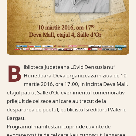
B
iblioteca Judeteana „Ovid Densusianu”
Hunedoara-Deva organizeaza in ziua de 10
martie 2016, ora 17.00, in incinta Deva Mall,
etajul patru, Salle d’Or, evenimentul comemorativ
prilejuit de cei zece ani care au trecut de la
despartirea de poetul, publicistul si editorul Valeriu
Bargau.
Programul manifestarii cuprinde cuvinte de
evocare rostite de cei care l-au cunoscut, lansarea