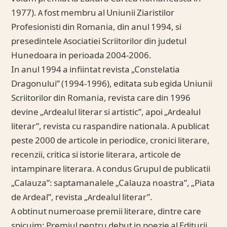
1977). A fost membru al Uniunii Ziaristilor
Profesionisti din Romania, din anul 1994, si
presedintele Asociatiei Scriitorilor din judetul
Hunedoara in perioada 2004-2006.
In anul 1994 a infiintat revista „Constelatia
Dragonului” (1994-1996), editata sub egida Uniunii
Scriitorilor din Romania, revista care din 1996
devine „Ardealul literar si artistic”, apoi „Ardealul
literar”, revista cu raspandire nationala. A publicat
peste 2000 de articole in periodice, cronici literare,
recenzii, critica si istorie literara, articole de
intampinare literara. A condus Grupul de publicatii
„Calauza”: saptamanalele „Calauza noastra”, „Piata
de Ardeal”, revista „Ardealul literar”.
A obtinut numeroase premii literare, dintre care
spicuim: Premiul pentru debut in poezie al Editurii