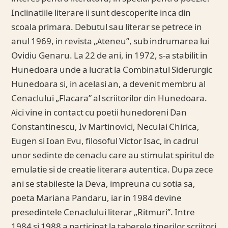
Inclinatiile literare ii sunt descoperite inca din
scoala primara. Debutul sau literar se petrece in
anul 1969, in revista „Ateneu”, sub indrumarea lui
Ovidiu Genaru. La 22 de ani, in 1972, s-a stabilit in
Hunedoara unde a lucrat la Combinatul Siderurgic
Hunedoara si, in acelasi an, a devenit membru al
Cenaclului „Flacara” al scriitorilor din Hunedoara.
Aici vine in contact cu poetii hunedoreni Dan
Constantinescu, Iv Martinovici, Neculai Chirica,
Eugen si Ioan Evu, filosoful Victor Isac, in cadrul
unor sedinte de cenaclu care au stimulat spiritul de
emulatie si de creatie literara autentica. Dupa zece
ani se stabileste la Deva, impreuna cu sotia sa,
poeta Mariana Pandaru, iar in 1984 devine
presedintele Cenaclului literar „Ritmuri”. Intre
1984 si 1988 a participat la taberele tinerilor scriitori