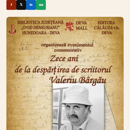
f
𝕏
in
wa