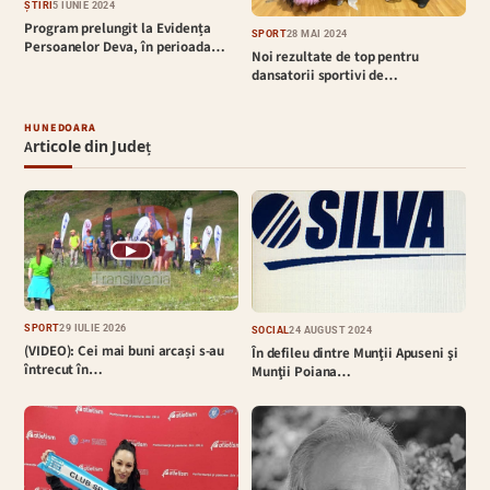
ȘTIRI
5 IUNIE 2024
Program prelungit la Evidența
SPORT
28 MAI 2024
Persoanelor Deva, în perioada…
Noi rezultate de top pentru
dansatorii sportivi de…
HUNEDOARA
Articole din Județ
▶
SPORT
29 IULIE 2026
SOCIAL
24 AUGUST 2024
(VIDEO): Cei mai buni arcași s-au
În defileu dintre Munţii Apuseni şi
întrecut în…
Munţii Poiana…