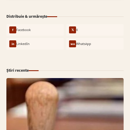
Distribuie & urmărește
f
Facebook
𝕏
X
in
LinkedIn
wa
WhatsApp
Știri recente