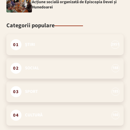
Acțiune socială organizată de Episcopia Devei și
Hunedoarei
Categorii populare
01
ȘTIRI
2951
02
SOCIAL
188
03
SPORT
185
04
CULTURĂ
160