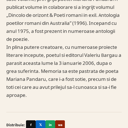
publicat volume in colaborare si a ingrijt volumul
„Dincolo de orizont & Poeti romani in exil. Antologia
poetilor romani din Australia” (1996). Incepand cu
anul 1975, a fost prezent in numeroase antologii
de poezie.
In plina putere creatoare, cu numeroase proiecte
literare incepute, poetul si editorul Valeriu Bargau a
parasit aceasta lume la 3 ianuarie 2006, dupa o
grea suferinta. Memoria sa este pastrata de poeta
Mariana Pandaru, care i-a fost sotie, precum si de
toti cei care au avut prilejul sa-l cunoasca si sa-i fie
aproape.
Distribuie:
f
𝕏
in
wa