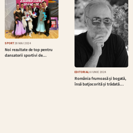
SPORT
28 MAI 2024
Noi rezultate de top pentru
dansatorii sportivi de…
EDITORIAL
6 IUNIE 2024
România frumoasă și bogată,
însă batjocorită și trădată…