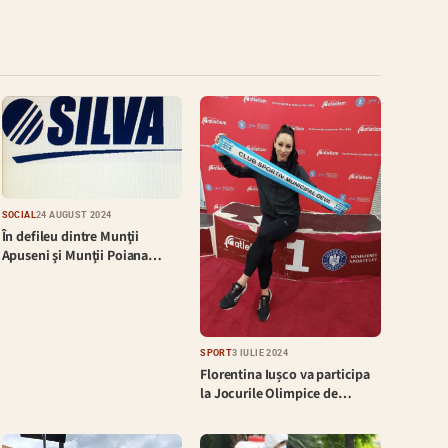
SOCIAL
24 AUGUST 2024
În defileu dintre Munţii
Apuseni şi Munţii Poiana…
SPORT
3 IULIE 2024
Florentina Iușco va participa
la Jocurile Olimpice de…