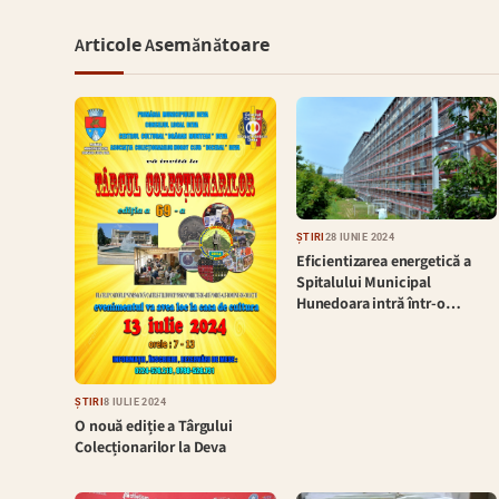
Articole Asemănătoare
ȘTIRI
28 IUNIE 2024
Eficientizarea energetică a
Spitalului Municipal
Hunedoara intră într-o…
ȘTIRI
8 IULIE 2024
O nouă ediție a Târgului
Colecționarilor la Deva