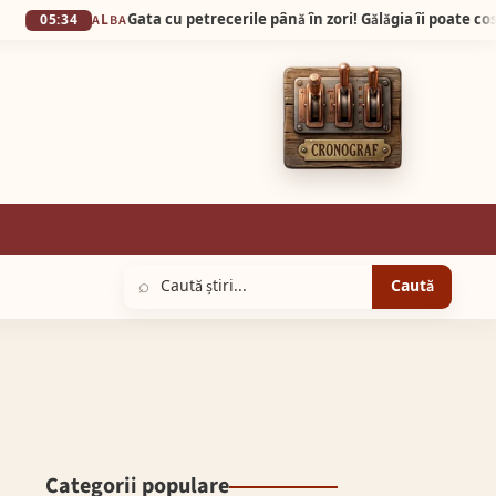
4
ALBA
⌕
Caută
Categorii populare