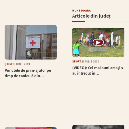
HUNEDOARA
Articole din Județ
▶
SPORT
29 IULIE 2026
ȘTIRI
18 IUNIE 2024
(VIDEO): Cei mai buni arcași s-
Punctele de prim-ajutor pe
au întrecut în…
timp de caniculă din…