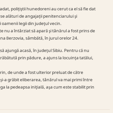
at, poliţiştii hunedoreni au cerut ca el să fie dat
nse alături de angajaţii penitenciarului şi
i oamenii legii din judeţul vecin.
te nu a întârziat să apară şi tânărul a fost prins de
muna Berzovia, sâmbătă, în jurul orelor 24.
a să ajungă acasă, în judeţul Sibiu. Pentru că nu
ăbătută prin pădure, a ajuns la locuinţa tatălui,
erin, de unde a fost ulterior preluat de către
i-a grăbit eliberarea, tânărul va mai primi între
uga la pedeapsa iniţială, aşa cum este stabilit prin