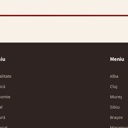
iu
Meniu
alitate
Alba
ică
Cluj
nomie
Mureș
al
Sibiu
ură
Brașov
orial
Maramur