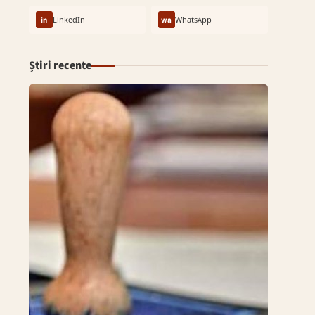
in
LinkedIn
wa
WhatsApp
Știri recente