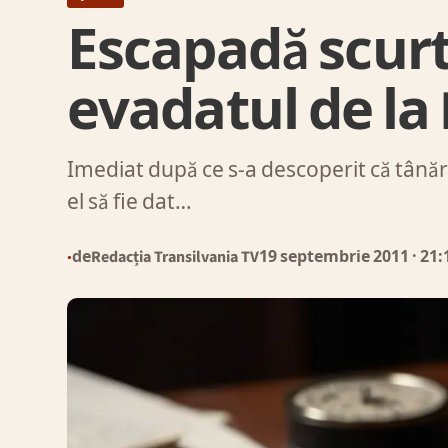
Escapadă scur
evadatul de la
Imediat după ce s-a descoperit că tânăru
el să fie dat…
de
Redacția Transilvania TV
19 septembrie 2011
· 21:
●