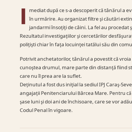
I
mediat după ce s-a descoperit că tânărul a evad
în urmărire. Au organizat filtre şi căutări exti
jandarmi însoţiţi de câini. La fel au procedat ş
Rezultatul investigaţiilor şi cercetărilor desfăşura
poliţişti chiar în faţa locuinţei tatălui său din co
Potrivit anchetatorilor, tânărul a povestit că vroi
cunoştea drumul, mare parte din distanţă fiind str
care nu îl prea are la suflet.
Deţinutul a fost dus iniţial la sediul IPJ Caraş-Sev
angajaţii Penitenciarului Bârcea Mare. Pentru că ş
şase luni şi doi ani de închisoare, care se vor adă
Codul Penal în vigoare.