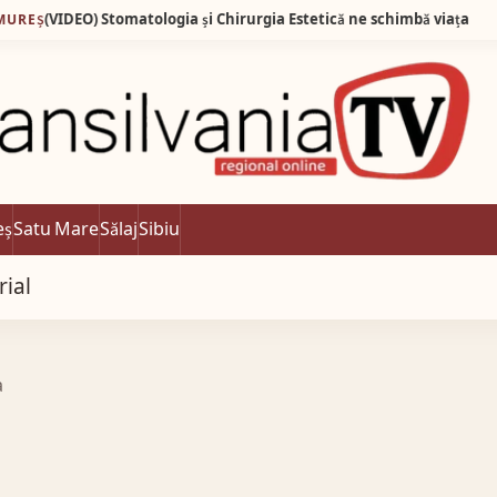
DEO) Stomatologia și Chirurgia Estetică ne schimbă viața
05:3
eș
Satu Mare
Sălaj
Sibiu
rial
a