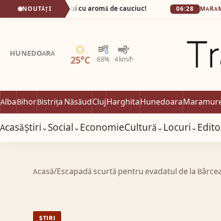
pitala fumului cu aromă de cauciuc!
(VI
NOUTĂȚI
06:28
MARAMUREȘ
Senin
HUNEDOARA
25°C
68%
4 km/h
Alba
Bihor
Bistrița Năsăud
Cluj
Harghita
Hunedoara
Maramur
Acasă
Știri
Social
Economie
Cultură
Locuri
Edito
⌄
⌄
⌄
⌄
Acasă
/
Escapadă scurtă pentru evadatul de la Bârce
ȘTIRI