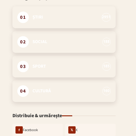
01
ȘTIRI
2951
02
SOCIAL
188
03
SPORT
185
04
CULTURĂ
160
Distribuie & urmărește
f
Facebook
𝕏
X