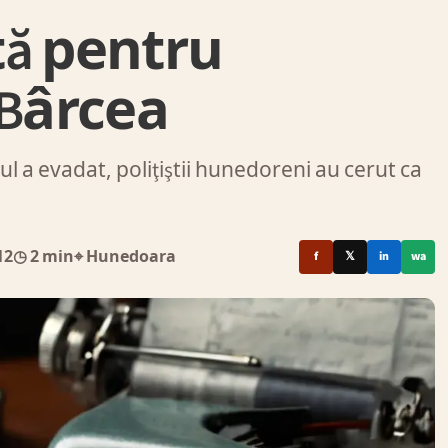
tă pentru
 Bârcea
l a evadat, poliţiştii hunedoreni au cerut ca
12
◷ 2 min
⌖ Hunedoara
f
𝕏
in
wa