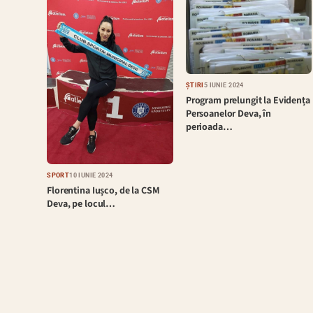
ȘTIRI
5 IUNIE 2024
Program prelungit la Evidența
Persoanelor Deva, în
perioada…
SPORT
10 IUNIE 2024
Florentina Iușco, de la CSM
Deva, pe locul…