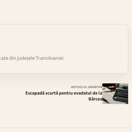
icate din județele Transilvaniei.
ARTICOLUL URMĂTOR
n
Escapadă scurtă pentru evadatul de la
Bârcea