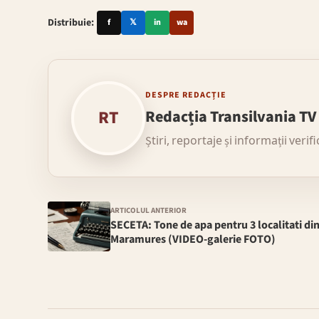
Distribuie:
f
𝕏
in
wa
DESPRE REDACȚIE
RT
Redacția Transilvania TV
Știri, reportaje și informații verif
ARTICOLUL ANTERIOR
SECETA: Tone de apa pentru 3 localitati di
Maramures (VIDEO-galerie FOTO)