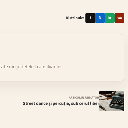
Distribuie:
f
𝕏
in
wa
icate din județele Transilvaniei.
ARTICOLUL URMĂTOR
Street dance şi percuţie, sub cerul liber