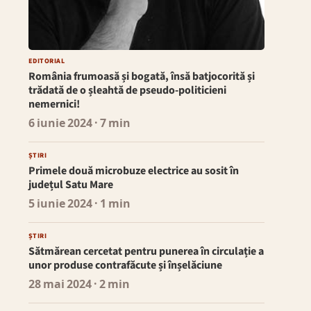
EDITORIAL
România frumoasă și bogată, însă batjocorită și
trădată de o șleahtă de pseudo-politicieni
nemernici!
6 iunie 2024
· 7 min
ȘTIRI
Primele două microbuze electrice au sosit în
județul Satu Mare
5 iunie 2024
· 1 min
ȘTIRI
Sătmărean cercetat pentru punerea în circulație a
unor produse contrafăcute și înșelăciune
28 mai 2024
· 2 min