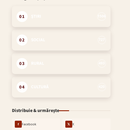
01
ȘTIRI
1506
02
SOCIAL
727
03
RURAL
493
04
CULTURĂ
420
Distribuie & urmărește
f
Facebook
𝕏
X