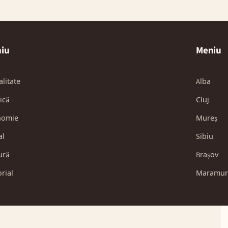
iu
Meniu
alitate
Alba
ică
Cluj
nomie
Mureș
al
Sibiu
ură
Brașov
orial
Maramur