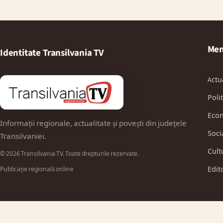
Men
Identitate Transilvania TV
Actu
Polit
Eco
Informații regionale, actualitate și povești din județele
Soci
Transilvaniei.
Cult
© 2026 Transilvania TV. Toate drepturile rezervate.
Edit
Publicație regională online