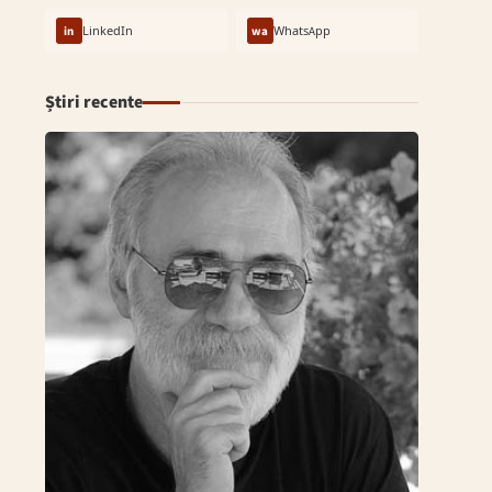
in
LinkedIn
wa
WhatsApp
Știri recente