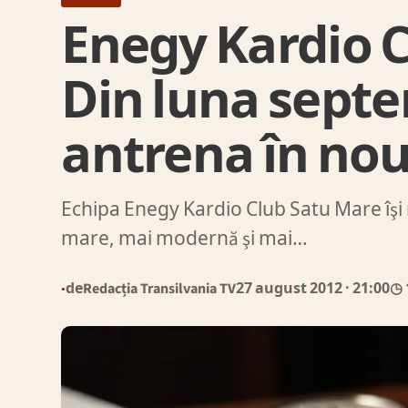
Enegy Kardio C
Din luna septe
antrena în nou
Echipa Enegy Kardio Club Satu Mare îşi 
mare, mai modernă şi mai…
de
Redacția Transilvania TV
27 august 2012
· 21:00
◷ 
●