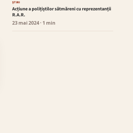
ȘTIRI
Acțiune a polițiștilor sătmăreni cu reprezentanții
R.A.R.
23 mai 2024
· 1 min