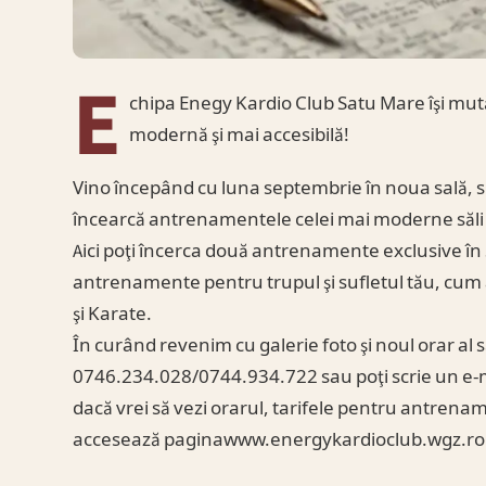
E
chipa Enegy Kardio Club Satu Mare îşi mută
modernă şi mai accesibilă!
Vino începând cu luna septembrie în noua sală, si
încearcă antrenamentele celei mai moderne săli 
Aici poţi încerca două antrenamente exclusive în 
antrenamente pentru trupul şi sufletul tău, cum a
şi Karate.
În curând revenim cu galerie foto şi noul orar al s
0746.234.028/0744.934.722 sau poţi scrie un e-m
dacă vrei să vezi orarul, tarifele pentru antrename
accesează paginawww.energykardioclub.wgz.ro