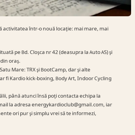
 activitatea într-o nouă locaţie: mai mare, mai
tuată pe Bd. Cloşca nr 42 (deasupra la Auto AS) şi
din oraş.
Satu Mare: TRX şi BootCamp, dar şi alte
r fi Kardio kick-boxing, Body Art, Indoor Cycling
ălii, până atunci însă poţi contacta echipa la
ail la adresa
energykardioclub@gmail.com
, iar
nte ori pur şi simplu vrei să te informezi,