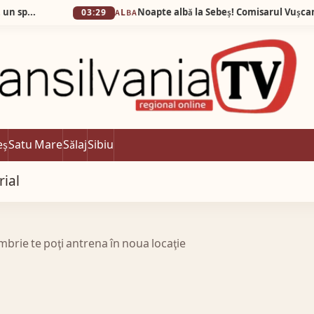
03:29
ALBA
eș
Satu Mare
Sălaj
Sibiu
rial
brie te poţi antrena în noua locaţie