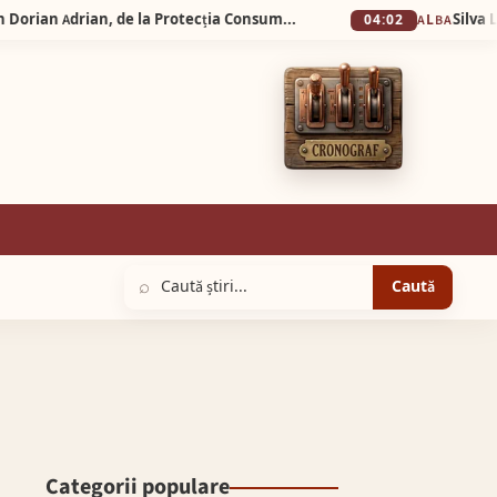
Noapte albă la Sebeș! Comisarul Vușcan Dorian Adrian, de la Protecția Consumatorilor, amendat chiar în timpul chefului! Două echipaje de poliție au venit să stingă „festivalul” din curte!
04:02
ALBA
⌕
Caută
Categorii populare