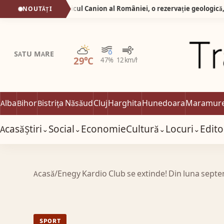
Silva Logistic Services. Micul Canion al României, o rezervație geologică, un spectacol vizual unde timpul și apa au lucrat împreună, sculptând în carnea pământului forme de o frumusețe stranie.
NOUTĂȚI
Parțial noros
SATU MARE
29°C
47%
12 km/h
Alba
Bihor
Bistrița Năsăud
Cluj
Harghita
Hunedoara
Maramur
Acasă
Știri
Social
Economie
Cultură
Locuri
Edito
⌄
⌄
⌄
⌄
Acasă
/
Enegy Kardio Club se extinde! Din luna septem
SPORT