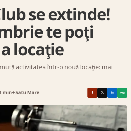
lub se extinde!
mbrie te poţi
a locaţie
mută activitatea într-o nouă locaţie: mai
1 min
⌖ Satu Mare
f
𝕏
in
wa