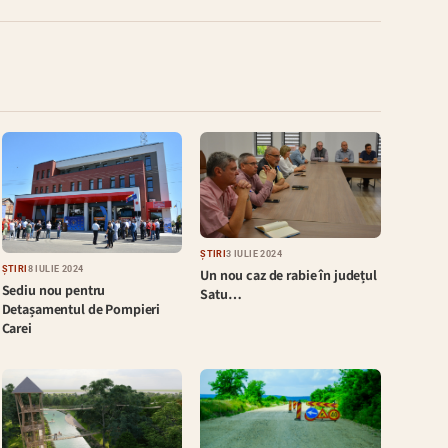
ȘTIRI
3 IULIE 2024
ȘTIRI
8 IULIE 2024
Un nou caz de rabie în județul
Sediu nou pentru
Satu…
Detașamentul de Pompieri
Carei