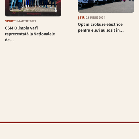
ȘTIRI
28 IUNIE 2024
SPORT
1 MARTIE 2023
Opt microbuze electrice
CSM Olimpia va fi
pentru elevi au sosit în…
reprezentată la Naționalele
de…