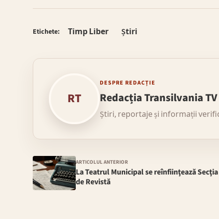
Timp Liber
Știri
Etichete:
DESPRE REDACȚIE
RT
Redacția Transilvania TV
Știri, reportaje și informații verif
ARTICOLUL ANTERIOR
La Teatrul Municipal se reînfiinţează Secţia
de Revistă