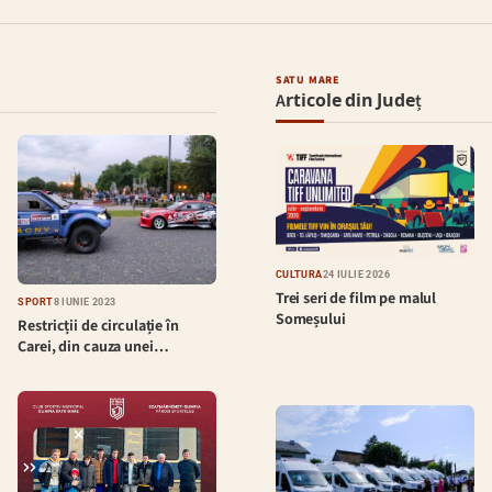
SATU MARE
Articole din Județ
CULTURĂ
24 IULIE 2026
Trei seri de film pe malul
SPORT
8 IUNIE 2023
Someșului
Restricții de circulație în
Carei, din cauza unei…