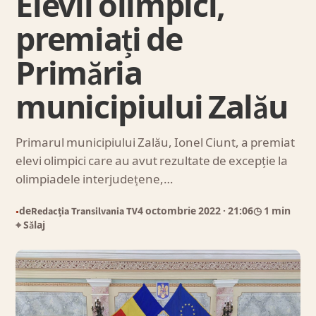
Elevii olimpici,
premiați de
Primăria
municipiului Zalău
Primarul municipiului Zalău, Ionel Ciunt, a premiat
elevi olimpici care au avut rezultate de excepție la
olimpiadele interjudețene,…
de
Redacția Transilvania TV
4 octombrie 2022
· 21:06
◷ 1 min
●
⌖ Sălaj