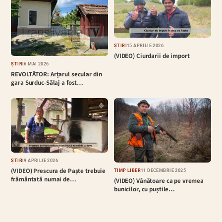
ȘTIRI
15 APRILIE 2026
(VIDEO) Ciurdarii de import
ȘTIRI
6 MAI 2026
REVOLTĂTOR: Arțarul secular din
gara Surduc-Sălaj a fost…
ȘTIRI
9 APRILIE 2026
(VIDEO) Prescura de Paște trebuie
TIMP LIBER
11 DECEMBRIE 2025
frământată numai de…
(VIDEO) Vânătoare ca pe vremea
bunicilor, cu puștile…