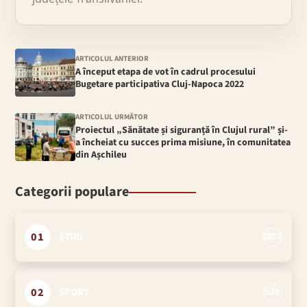
ARTICOLUL ANTERIOR
A început etapa de vot în cadrul procesului
Bugetare participativa Cluj-Napoca 2022
ARTICOLUL URMĂTOR
Proiectul „Sănătate și siguranță în Clujul rural” și-
a încheiat cu succes prima misiune, în comunitatea
din Așchileu
Categorii populare
01
ȘTIRI
2852
02
SPORT
539