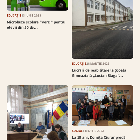
EDUCAȚIE
13 IUNIE 2023
Microbuze școlare “verzi” pentru
elevii din 50 de…
EDUCAȚIE
28 MARTIE 2023
Lucrări de reabilitare la Școala
Gimnazială „Lucian Blaga”…
SOCIAL
1 MARTIE 2023
La 19 ani, Doinița Ciurar predă