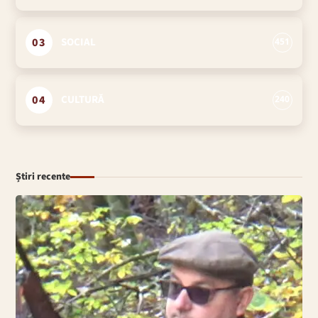
03
SOCIAL
451
04
CULTURĂ
240
Știri recente