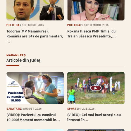
POLITICĂ
9 NOIEMBRIE 2015
POLITICĂ
29 SEPTEMBRIE 2015
Todoran (MP Maramureș):
Roxana Iliescu PMP Timiș: Cu
România are 547 de parlamentari,
Traian Băsescu Președinte,…
…
MARAMUREȘ
Articole din Județ
▶
SĂNĂTATE
3 AUGUST 2026
SPORT
29 IULIE 2026
(VIDEO): Pacientul cu numărul
(VIDEO): Cei mai buni arcași s-au
10.000! Moment memorabil în…
întrecut în…