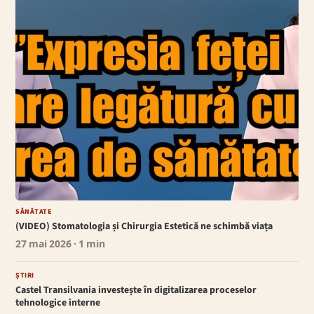
SĂNĂTATE
(VIDEO) Stomatologia și Chirurgia Estetică ne schimbă viața
27 mai 2026
· 1 min
ȘTIRI
Castel Transilvania investește în digitalizarea proceselor
tehnologice interne