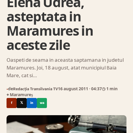
Elena Udrea,
asteptata in
Maramures in
aceste zile
Oaspeti de seama in aceasta saptamana in judetul
Maramures. Joi, 18 august, atat municipiul Baia
Mare, cat si…
de
Redacția Transilvania TV
16 august 2011
· 04:37
◷ 1 min
●
⌖ Maramureș
f
𝕏
in
wa