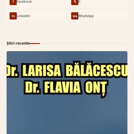
f
Facebook
𝕏
X
in
LinkedIn
wa
WhatsApp
Știri recente