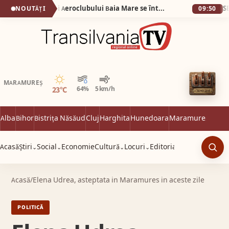
(VIDEO) Veteranii Aeroclubului Baia Mare se întâlnesc sâmbătă 6 iunie
NOUTĂȚI
09:50
Senin
MARAMUREȘ
23°C
64%
5 km/h
Alba
Bihor
Bistrița Năsăud
Cluj
Harghita
Hunedoara
Maramureș
Satu 
Acasă
Știri
Social
Economie
Cultură
Locuri
Editorial
⌄
⌄
⌄
⌄
Caut
Acasă
/
Elena Udrea, asteptata in Maramures in aceste zile
POLITICĂ