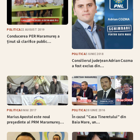
POLITICĂ
22 AUGUST 2019
Conducerea PER Maramureș a
ținut să clarifice public…
POLITICĂ
5 IUNIE 2018
Consilierul județean Adrian Cozma
a fost exclus din…
POLITICĂ
8 MAI 2017
POLITICĂ
28 IUNIE 2016
Marius Apostol este noul
În cazul ”Casa Tineretului” din
preşedinte al PRM Maramureş…
Baia Mare, un…