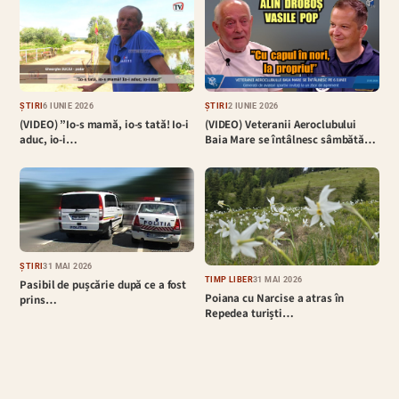
ȘTIRI
6 IUNIE 2026
ȘTIRI
2 IUNIE 2026
(VIDEO) ”Io-s mamă, io-s tată! Io-i
(VIDEO) Veteranii Aeroclubului
aduc, io-i…
Baia Mare se întâlnesc sâmbătă…
ȘTIRI
31 MAI 2026
TIMP LIBER
31 MAI 2026
Pasibil de pușcărie după ce a fost
Poiana cu Narcise a atras în
prins…
Repedea turiști…