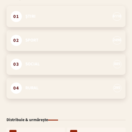
01
ȘTIRI
6110
02
SPORT
2496
03
SOCIAL
885
04
RURAL
295
Distribuie & urmărește