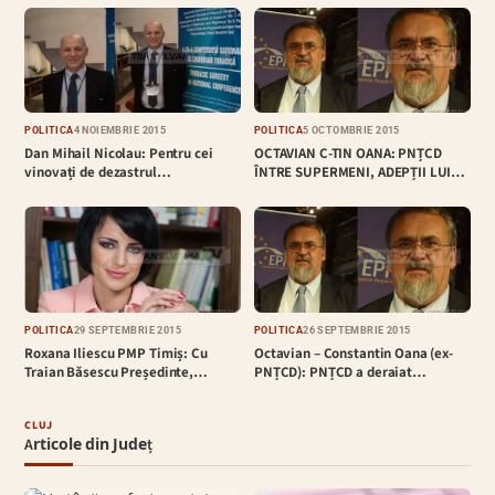
POLITICĂ
4 NOIEMBRIE 2015
POLITICĂ
5 OCTOMBRIE 2015
Dan Mihail Nicolau: Pentru cei
OCTAVIAN C-TIN OANA: PNȚCD
vinovați de dezastrul…
ÎNTRE SUPERMENI, ADEPȚII LUI…
POLITICĂ
29 SEPTEMBRIE 2015
POLITICĂ
26 SEPTEMBRIE 2015
Roxana Iliescu PMP Timiș: Cu
Octavian – Constantin Oana (ex-
Traian Băsescu Președinte,…
PNȚCD): PNȚCD a deraiat…
CLUJ
Articole din Județ