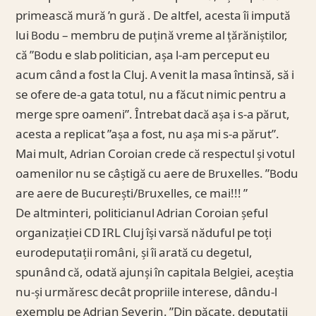
primească mură ’n gură . De altfel, acesta îi impută
lui Bodu – membru de puțină vreme al țărăniștilor,
că ”Bodu e slab politician, așa l-am perceput eu
acum când a fost la Cluj. A venit la masa întinsă, să i
se ofere de-a gata totul, nu a făcut nimic pentru a
merge spre oameni”. Întrebat dacă așa i s-a părut,
acesta a replicat ”așa a fost, nu așa mi s-a părut”.
Mai mult, Adrian Coroian crede că respectul și votul
oamenilor nu se câștigă cu aere de Bruxelles. ”Bodu
are aere de București/Bruxelles, ce mai!!! ”
De altminteri, politicianul Adrian Coroian șeful
organizației CD IRL Cluj își varsă năduful pe toți
eurodeputații români, și îi arată cu degetul,
spunând că, odată ajunși în capitala Belgiei, aceștia
nu-și urmăresc decât propriile interese, dându-l
exemplu pe Adrian Severin. ”Din păcate, deputații