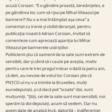
acuză Coroian. ”E o gândire proastă, bineânțeles, e
pe gândirea lor, cum să-l pui pe Mihai Viteazul pe
bannere?! Nu s-a mai întâmplat așa ceva” a
comentat cu ironie și vizibil deranjat, pentru
publicația noastră Adrian Coroian, invitat să
comenteze cum apreciază apariția lui Mihai
Viteazul pe bannerele usd-iștilor.
Politicienii știu că oamenii de la sate sunt extrem de
sensibili, dar și când să-i caute pe aceștia, motiv
pentru care le trec pragul măcar o dată la patru ani,
că deh, au nevoie de votul lor. Coroian știe că
PNȚCD-ul nu v-a trimite la Bruxelles, mulți
eurodeputați, și că dacă pot ”scoate” doi, sunt
mulțumiți. ”Știți, cei de la sate sunt mai sensibili, noi
sperăm la doi deputați, acum să vedem. Dar nu
avem date de analiză încă, datorită – indiferenței