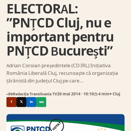
ELECTORAL:
”PNȚCD Cluj, nu e
important pentru
PNȚCD București”
Adrian Coroian președintele (CD IRL) Inițiativa
România Liberală Cluj, recunoaște că organizația
țărănistă din județul Cluj pe care…
de
Redacția Transilvania TV
20 mai 2014
· 10:10
◷ 4 min
⌖ Cluj
●
f
𝕏
in
wa