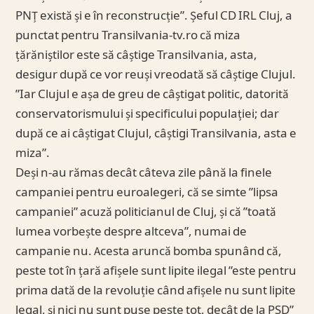
PNȚ există și e în reconstrucție”. Șeful CD IRL Cluj, a
punctat pentru Transilvania-tv.ro că miza
țărăniștilor este să câștige Transilvania, asta,
desigur după ce vor reuși vreodată să câștige Clujul.
”Iar Clujul e așa de greu de câștigat politic, datorită
conservatorismului și specificului populației; dar
după ce ai câștigat Clujul, câștigi Transilvania, asta e
miza”.
Deși n-au rămas decât câteva zile până la finele
campaniei pentru euroalegeri, că se simte ”lipsa
campaniei” acuză politicianul de Cluj, și că ”toată
lumea vorbește despre altceva”, numai de
campanie nu. Acesta aruncă bomba spunând că,
peste tot în țară afișele sunt lipite ilegal ”este pentru
prima dată de la revoluție când afișele nu sunt lipite
legal, și nici nu sunt puse peste tot, decât de la PSD”