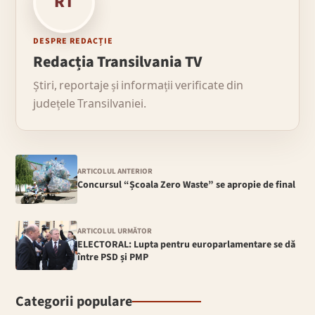
RT
DESPRE REDACȚIE
Redacția Transilvania TV
Știri, reportaje și informații verificate din
județele Transilvaniei.
ARTICOLUL ANTERIOR
Concursul “Școala Zero Waste” se apropie de final
ARTICOLUL URMĂTOR
ELECTORAL: Lupta pentru europarlamentare se dă
între PSD și PMP
Categorii populare