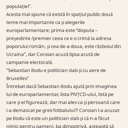
populației”.
Acesta mai spune că există în spațiul public două
teme mai importante ca și alegerile
europarlamentare; prima este ”disputa –
președinte /premier ceea ce e o crimă la adresa
poporului român, și cea de-a doua, este războiul din
Ucraina”, dar Coroian acuză lipsa acută de
campanie electorală.
”Sebastian Bodu e politician slab și cu aere de
Bruxelles”
Întrebat dacă Sebastian Bodu ajută prin imaginea
lui de europarlamentar, lista PNȚCD-ului, listă pe
care și el figurează, dar mai ales ca și persoană care
i-a demascat pe greii fotbalului?! Coroian l-a acuzat
pe Bodu că este un politician slab și că n-a făcut
nimic pentru oameni, ba dimpotrivă, așteaptă să