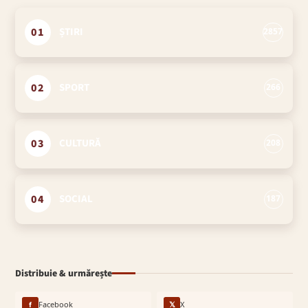
01
ȘTIRI
2857
02
SPORT
266
03
CULTURĂ
208
04
SOCIAL
187
Distribuie & urmărește
f
Facebook
𝕏
X