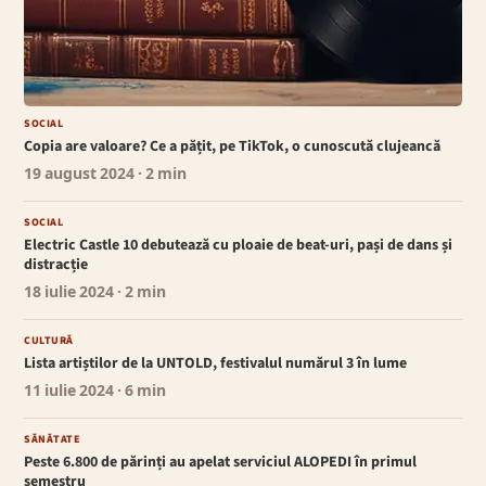
SOCIAL
Copia are valoare? Ce a pățit, pe TikTok, o cunoscută clujeancă
19 august 2024
· 2 min
SOCIAL
Electric Castle 10 debutează cu ploaie de beat-uri, pași de dans și
distracție
18 iulie 2024
· 2 min
CULTURĂ
Lista artiștilor de la UNTOLD, festivalul numărul 3 în lume
11 iulie 2024
· 6 min
SĂNĂTATE
Peste 6.800 de părinți au apelat serviciul ALOPEDI în primul
semestru