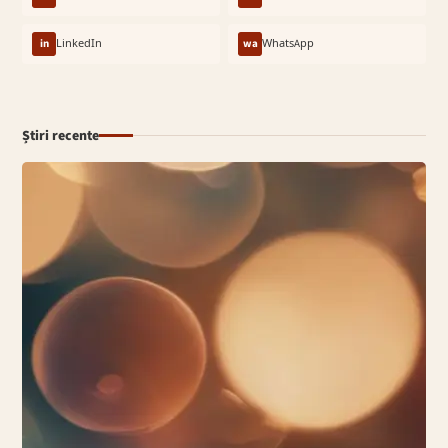
in
LinkedIn
wa
WhatsApp
Știri recente