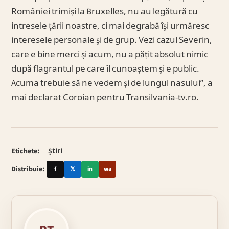
României trimiși la Bruxelles, nu au legătură cu
intresele țării noastre, ci mai degrabă își urmăresc
interesele personale și de grup. Vezi cazul Severin,
care e bine merci și acum, nu a pățit absolut nimic
după flagrantul pe care îl cunoaștem și e public.
Acuma trebuie să ne vedem și de lungul nasului”, a
mai declarat Coroian pentru Transilvania-tv.ro.
Etichete:
Știri
Distribuie:
f
𝕏
in
wa