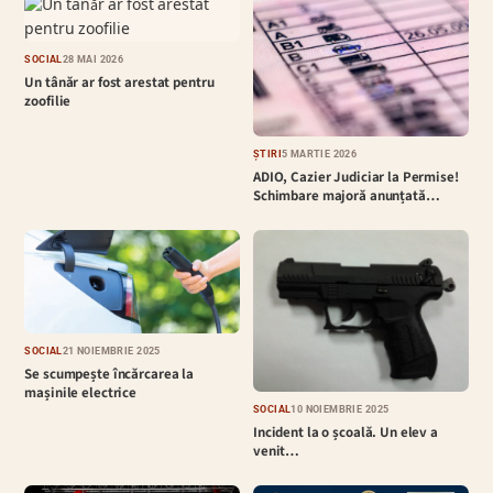
SOCIAL
28 MAI 2026
Un tânăr ar fost arestat pentru
zoofilie
ȘTIRI
5 MARTIE 2026
ADIO, Cazier Judiciar la Permise!
Schimbare majoră anunțată…
SOCIAL
21 NOIEMBRIE 2025
Se scumpește încărcarea la
mașinile electrice
SOCIAL
10 NOIEMBRIE 2025
Incident la o școală. Un elev a
venit…