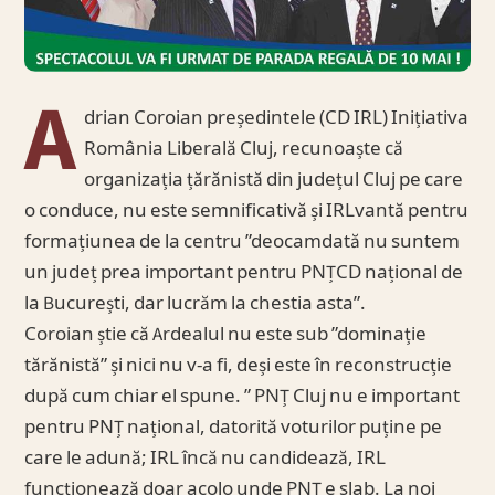
A
drian Coroian președintele (CD IRL) Inițiativa
România Liberală Cluj, recunoaște că
organizația țărănistă din județul Cluj pe care
o conduce, nu este semnificativă și IRLvantă pentru
formațiunea de la centru ”deocamdată nu suntem
un județ prea important pentru PNȚCD național de
la București, dar lucrăm la chestia asta”.
Coroian știe că Ardealul nu este sub ”dominație
tărănistă” și nici nu v-a fi, deși este în reconstrucție
după cum chiar el spune. ” PNȚ Cluj nu e important
pentru PNȚ național, datorită voturilor puține pe
care le adună; IRL încă nu candidează, IRL
funcționează doar acolo unde PNȚ e slab. La noi