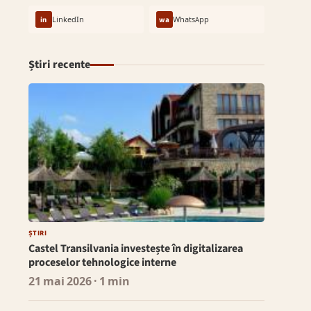
in
LinkedIn
wa
WhatsApp
Știri recente
ȘTIRI
Castel Transilvania investește în digitalizarea
proceselor tehnologice interne
21 mai 2026
· 1 min