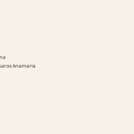
ina
isaros Anamaria