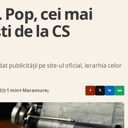
. Pop, cei mai
i de la CS
 publicităţii pe site-ul oficial, ierarhia celor
2
◷ 1 min
⌖ Maramureș
f
𝕏
in
wa