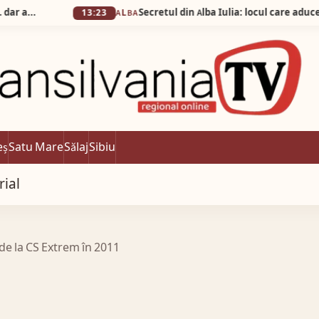
Secretul din Alba Iulia: locul care aduce mai mulți 
13:23
ALBA
eș
Satu Mare
Sălaj
Sibiu
rial
 de la CS Extrem în 2011