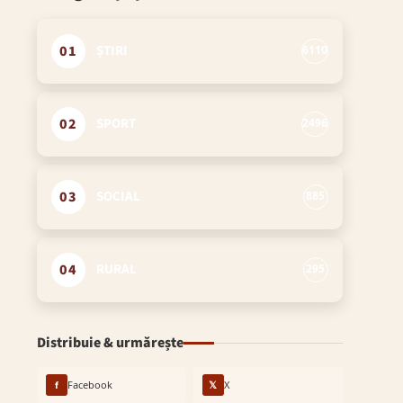
01
ȘTIRI
6110
02
SPORT
2496
03
SOCIAL
885
04
RURAL
295
Distribuie & urmărește
f
Facebook
𝕏
X