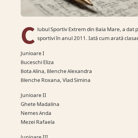
C
lubul Sportiv Extrem din Baia Mare, a dat pub
sportivi în anul 2011. Iată cum arată clasa
Junioare I
Buceschi Eliza
Bota Alina, Blenche Alexandra
Blenche Roxana, Vlad Simina
Junioare II
Ghete Madalina
Nemes Anda
Mezei Rafaela
Junioare III