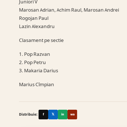
Juniori V
Marosan Adrian, Achim Raul, Marosan Andrei
Rogojan Paul
Lazin Alexandru
Clasament pe sectie
1. Pop Razvan
2. Pop Petru
3. Makaria Darius
Marius Cîmpian
Distribuie:
f
𝕏
in
wa