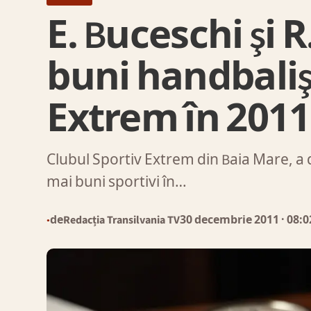
E. Buceschi şi R
buni handbalişt
Extrem în 2011
Clubul Sportiv Extrem din Baia Mare, a dat
mai buni sportivi în…
de
Redacția Transilvania TV
30 decembrie 2011
· 08:0
●