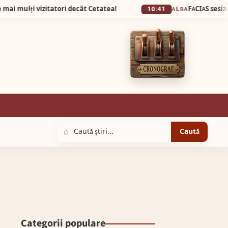
vizitatori decât Cetatea!
10:41
ALBA
⌕
Caută
Categorii populare