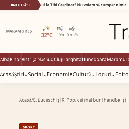
De ce stau oamenii la rând la Tibi Grădinar? Nu voiam să cumpăr nimic… dar am plecat cu sacoșa plină!
NOUTĂȚI
Parțial noros
MARAMUREȘ
32°C
45%
5 km/h
Alba
Bihor
Bistrița Năsăud
Cluj
Harghita
Hunedoara
Maramur
Acasă
Știri
Social
Economie
Cultură
Locuri
Edito
⌄
⌄
⌄
⌄
Acasă
/
E. Buceschi şi R. Pop, cei mai buni handbalişti
SPORT