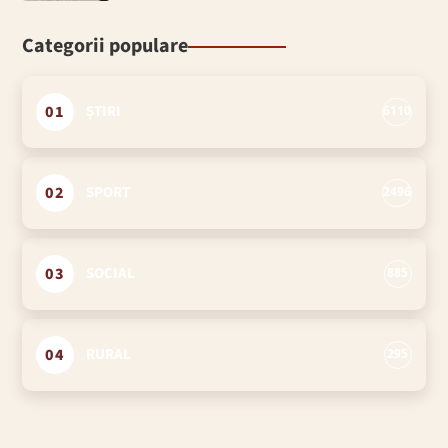
Categorii populare
01
ȘTIRI
6110
02
SPORT
2496
03
SOCIAL
885
04
RURAL
295