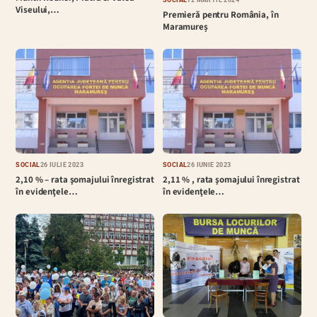
SOCIAL
12 MARTIE 2024
Viseului,…
Premieră pentru România, în
Maramureș
SOCIAL
26 IULIE 2023
SOCIAL
26 IUNIE 2023
2,10 % – rata şomajului înregistrat
2,11 % , rata şomajului înregistrat
în evidenţele…
în evidenţele…