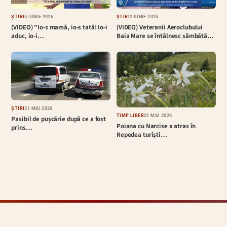
ȘTIRI
6 IUNIE 2026
ȘTIRI
2 IUNIE 2026
(VIDEO) ”Io-s mamă, io-s tată! Io-i
(VIDEO) Veteranii Aeroclubului
aduc, io-i…
Baia Mare se întâlnesc sâmbătă…
ȘTIRI
31 MAI 2026
TIMP LIBER
31 MAI 2026
Pasibil de pușcărie după ce a fost
Poiana cu Narcise a atras în
prins…
Repedea turiști…