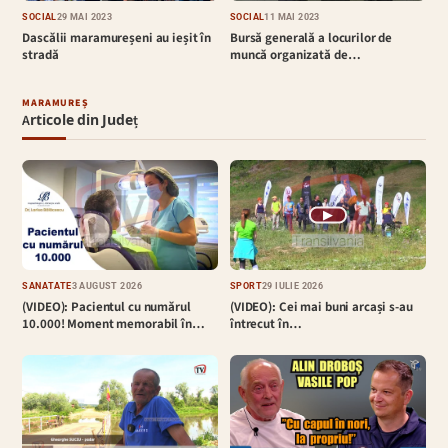
SOCIAL
29 MAI 2023
SOCIAL
11 MAI 2023
Dascălii maramureșeni au ieșit în
Bursă generală a locurilor de
stradă
muncă organizată de…
MARAMUREȘ
Articole din Județ
▶
SĂNĂTATE
3 AUGUST 2026
SPORT
29 IULIE 2026
(VIDEO): Pacientul cu numărul
(VIDEO): Cei mai buni arcași s-au
10.000! Moment memorabil în…
întrecut în…