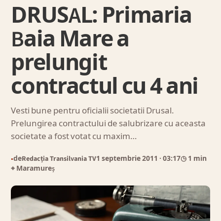
DRUSAL: Primaria
Baia Mare a
prelungit
contractul cu 4 ani
Vesti bune pentru oficialii societatii Drusal.
Prelungirea contractului de salubrizare cu aceasta
societate a fost votat cu maxim…
de
Redacția Transilvania TV
1 septembrie 2011
· 03:17
◷ 1 min
●
⌖ Maramureș