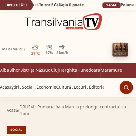
Gata cu petrecerile până în zori! Gălăgia îi poate costa pe scandalagii până la 12.000 de lei!
NOUTĂȚI
14:44
Parțial noros
MARAMUREȘ
17°C
67%
3 km/h
Alba
Bihor
Bistrița Năsăud
Cluj
Harghita
Hunedoara
Maramureș
Satu 
Acasă
Știri
Social
Economie
Cultură
Locuri
Editorial
⌄
⌄
⌄
⌄
Caut
DRUSAL: Primaria Baia Mare a prelungit contractul cu
Acasă
/
4 ani
SOCIAL