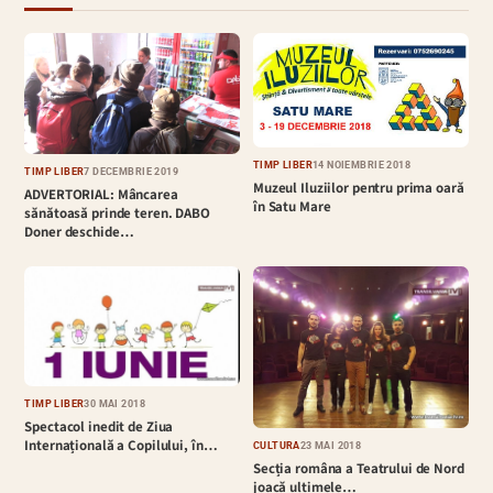
TIMP LIBER
14 NOIEMBRIE 2018
TIMP LIBER
7 DECEMBRIE 2019
Muzeul Iluziilor pentru prima oară
ADVERTORIAL: Mâncarea
în Satu Mare
sănătoasă prinde teren. DABO
Doner deschide…
TIMP LIBER
30 MAI 2018
Spectacol inedit de Ziua
Internațională a Copilului, în…
CULTURĂ
23 MAI 2018
Secția româna a Teatrului de Nord
joacă ultimele…