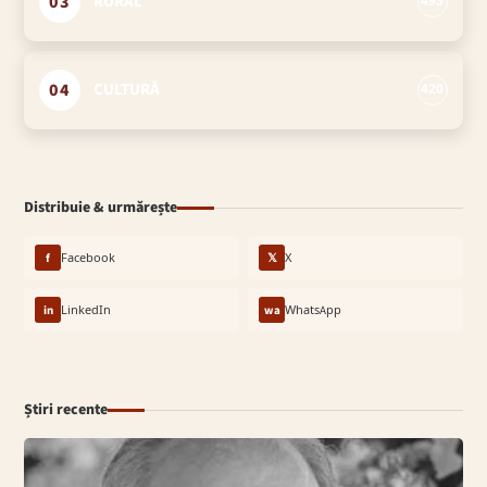
03
RURAL
493
04
CULTURĂ
420
Distribuie & urmărește
f
Facebook
𝕏
X
in
LinkedIn
wa
WhatsApp
Știri recente