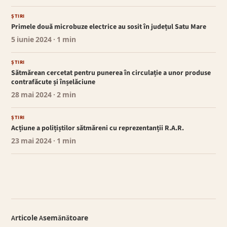
ȘTIRI
Primele două microbuze electrice au sosit în județul Satu Mare
5 iunie 2024
· 1 min
ȘTIRI
Sătmărean cercetat pentru punerea în circulație a unor produse
contrafăcute și înșelăciune
28 mai 2024
· 2 min
ȘTIRI
Acțiune a polițiștilor sătmăreni cu reprezentanții R.A.R.
23 mai 2024
· 1 min
Articole Asemănătoare