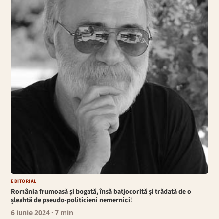
EDITORIAL
România frumoasă și bogată, însă batjocorită și trădată de o
șleahtă de pseudo-politicieni nemernici!
6 iunie 2024
· 7 min