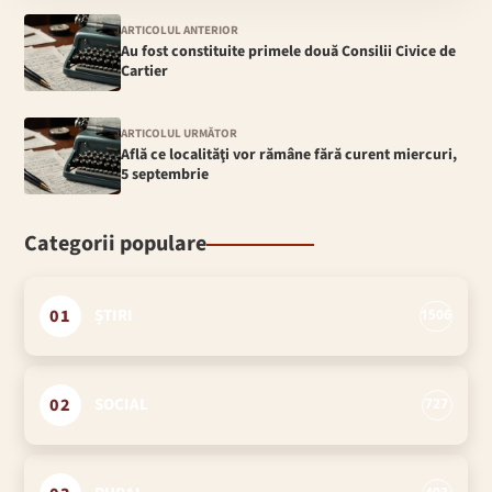
ARTICOLUL ANTERIOR
Au fost constituite primele două Consilii Civice de
Cartier
ARTICOLUL URMĂTOR
Află ce localităţi vor rămâne fără curent miercuri,
5 septembrie
Categorii populare
01
ȘTIRI
1506
02
SOCIAL
727