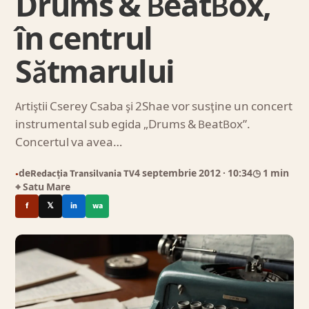
Drums & BeatBox,
în centrul
Sătmarului
Artiştii Cserey Csaba şi 2Shae vor susţine un concert
instrumental sub egida „Drums & BeatBox”.
Concertul va avea…
de
Redacția Transilvania TV
4 septembrie 2012
· 10:34
◷ 1 min
●
⌖ Satu Mare
f
𝕏
in
wa