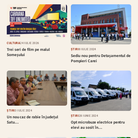
CULTURĂ
24 IULIE 2026
Trei seri de film pe malul
ȘTIRI
8 IULIE 2024
Someșului
Sediu nou pentru Detașamentul de
Pompieri Carei
ȘTIRI
3 IULIE 2024
ȘTIRI
28 IUNIE 2024
Un nou caz de rabie în județul
Opt microbuze electrice pentru
Satu…
elevi au sosit în…