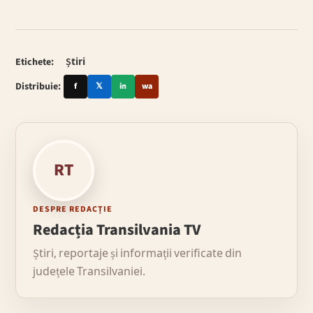
Etichete:
Știri
Distribuie:
f
𝕏
in
wa
RT
DESPRE REDACȚIE
Redacția Transilvania TV
Știri, reportaje și informații verificate din
județele Transilvaniei.