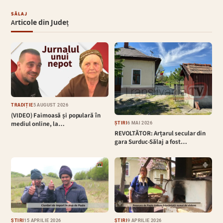
SĂLAJ
Articole din Județ
TRADIȚIE
5 AUGUST 2026
(VIDEO) Faimoasă și populară în
mediul online, la…
ȘTIRI
6 MAI 2026
REVOLTĂTOR: Arțarul secular din
gara Surduc-Sălaj a fost…
ȘTIRI
15 APRILIE 2026
ȘTIRI
9 APRILIE 2026