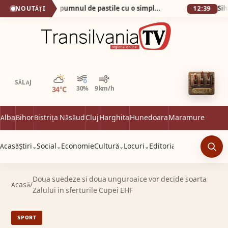
Cum am scăpat de pumnul de pastile cu o simplă apă minerală!
NOUTĂȚI
12:39
Parțial noros
SĂLAJ
34°C
30%
9 km/h
Alba
Bihor
Bistrița Năsăud
Cluj
Harghita
Hunedoara
Maramureș
Satu 
Acasă
Știri
Social
Economie
Cultură
Locuri
Editorial
⌄
⌄
⌄
⌄
Caut
Doua suedeze si doua unguroaice vor decide soarta
Acasă
/
Zalului in sferturile Cupei EHF
SPORT