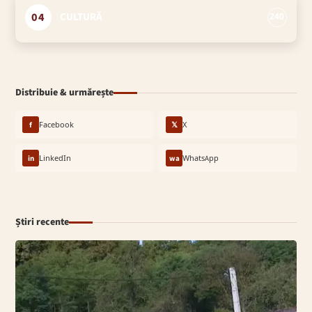
04
CULTURĂ
240
Distribuie & urmărește
f
Facebook
𝕏
X
in
LinkedIn
wa
WhatsApp
Știri recente