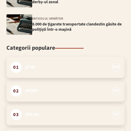
derby-ul zonal
ARTICOLUL URMĂTOR
8.000 de ţigarete transportate clandestin găsite de
poliţişti într-o maşină
Categorii populare
01
ȘTIRI
2851
02
SPORT
539
03
SOCIAL
451