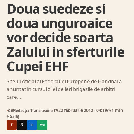
Doua suedeze si
doua unguroaice
vor decide soarta
Zalului in sferturile
Cupei EHF
Site-ul oficial al Federatiei Europene de Handbal a
anuntat in cursul zilei de ieri brigazile de arbitri
care…
de
Redacția Transilvania TV
22 februarie 2012
· 04:19
◷ 1 min
●
⌖ Sălaj
f
𝕏
in
wa