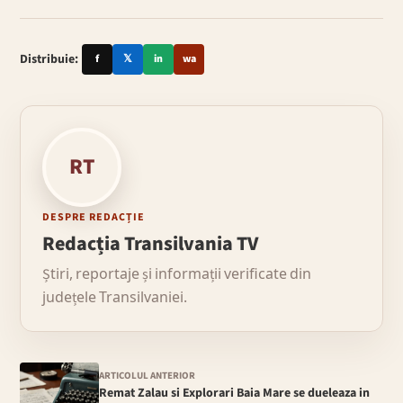
Distribuie:
f
𝕏
in
wa
RT
DESPRE REDACȚIE
Redacția Transilvania TV
Știri, reportaje și informații verificate din
județele Transilvaniei.
ARTICOLUL ANTERIOR
Remat Zalau si Explorari Baia Mare se dueleaza in