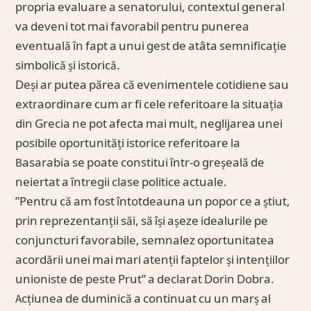
propria evaluare a senatorului, contextul general
va deveni tot mai favorabil pentru punerea
eventuală în fapt a unui gest de atâta semnificație
simbolică și istorică.
Deși ar putea părea că evenimentele cotidiene sau
extraordinare cum ar fi cele referitoare la situația
din Grecia ne pot afecta mai mult, neglijarea unei
posibile oportunități istorice referitoare la
Basarabia se poate constitui într-o greșeală de
neiertat a întregii clase politice actuale.
”Pentru că am fost întotdeauna un popor ce a știut,
prin reprezentanții săi, să își așeze idealurile pe
conjuncturi favorabile, semnalez oportunitatea
acordării unei mai mari atenții faptelor și intențiilor
unioniste de peste Prut” a declarat Dorin Dobra.
Acțiunea de duminică a continuat cu un marș al