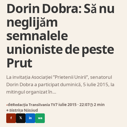
Dorin Dobra: Să nu
neglijăm
semnalele
unioniste de peste
Prut
La invitația Asociației ”Prietenii Unirii”, senatorul
Dorin Dobra a participat duminică, 5 iulie 2015, la
mitingul organizat în…
de
Redacția Transilvania TV
7 iulie 2015
· 22:07
◷ 2 min
●
⌖ Bistrița Năsăud
f
𝕏
in
wa