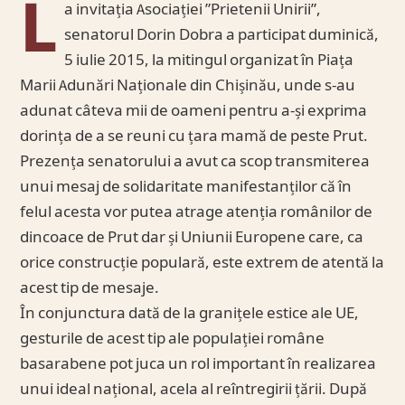
L
a invitația Asociației ”Prietenii Unirii”,
senatorul Dorin Dobra a participat duminică,
5 iulie 2015, la mitingul organizat în Piața
Marii Adunări Naționale din Chișinău, unde s-au
adunat câteva mii de oameni pentru a-și exprima
dorința de a se reuni cu țara mamă de peste Prut.
Prezența senatorului a avut ca scop transmiterea
unui mesaj de solidaritate manifestanților că în
felul acesta vor putea atrage atenția românilor de
dincoace de Prut dar și Uniunii Europene care, ca
orice construcție populară, este extrem de atentă la
acest tip de mesaje.
În conjunctura dată de la granițele estice ale UE,
gesturile de acest tip ale populației române
basarabene pot juca un rol important în realizarea
unui ideal național, acela al reîntregirii țării. După