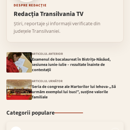
DESPRE REDACȚIE
Redacția Transilvania TV
Știri, reportaje și informații verificate din
județele Transilvaniei.
ARTICOLUL ANTERIOR
Examenul de bacalaureat în Bistrița-Năsăud,
sesiunea iunie-iulie – rezultate înainte de
contestaţii
ARTICOLUL URMĂTOR
Seria de congrese ale Martorilor lui Iehova-„Să
urmăm exemplul lui Isus!”, susţine valorile
familiale
Categorii populare