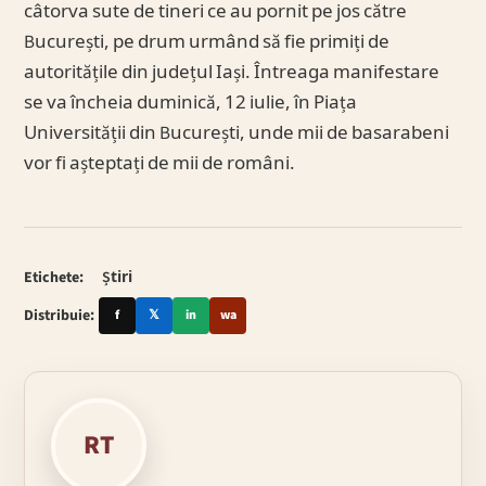
câtorva sute de tineri ce au pornit pe jos către
București, pe drum urmând să fie primiți de
autoritățile din județul Iași. Întreaga manifestare
se va încheia duminică, 12 iulie, în Piața
Universității din București, unde mii de basarabeni
vor fi așteptați de mii de români.
Etichete:
Știri
Distribuie:
f
𝕏
in
wa
RT