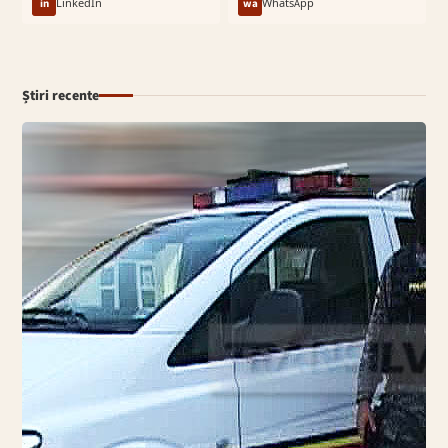
in
LinkedIn
wa
WhatsApp
Știri recente