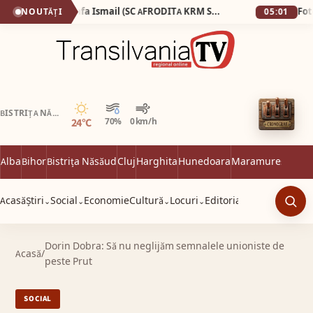
Ginecologul Mostafa Ismail (SC AFRODITA KRM SRL), pe care fosta soție l-a surprins dezbrăcat de la brâu în jos în timp ce consulta o pacientă complet dezbrăcată, a pierdut procesul cu presa!
NOUTĂȚI
05:01
Senin
BISTRIȚA NĂSĂUD
24°C
70%
0 km/h
Alba
Bihor
Bistrița Năsăud
Cluj
Harghita
Hunedoara
Maramureș
Satu 
Acasă
Știri
Social
Economie
Cultură
Locuri
Editorial
⌄
⌄
⌄
⌄
Caut
Dorin Dobra: Să nu neglijăm semnalele unioniste de
Acasă
/
peste Prut
SOCIAL