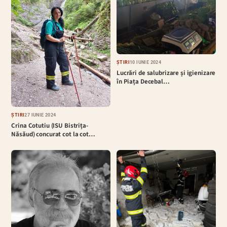
ȘTIRI
10 IUNIE 2024
Lucrări de salubrizare și igienizare
în Piața Decebal…
ȘTIRI
27 IUNIE 2024
Crina Cotutiu (ISU Bistrița-
Năsăud) concurat cot la cot…