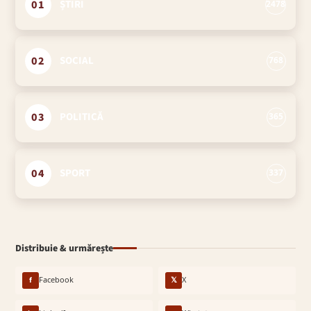
01
ȘTIRI
2478
02
SOCIAL
768
03
POLITICĂ
365
04
SPORT
337
Distribuie & urmărește
f
Facebook
𝕏
X