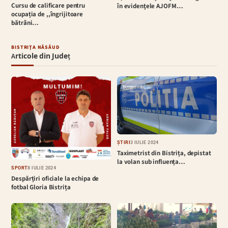
Cursu de calificare pentru
în evidenţele AJOFM…
ocupația de ,,îngrijitoare
bătrâni…
BISTRIȚA NĂSĂUD
Articole din Județ
ȘTIRI
3 IULIE 2024
Taximetrist din Bistrița, depistat
la volan sub influența…
SPORT
8 IULIE 2024
Despărțiri oficiale la echipa de
fotbal Gloria Bistrița