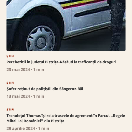
ȘTIRI
Percheziții în județul Bistrița-Năsăud la traficanții de droguri
23 mai 2024
· 1 min
ȘTIRI
Șofer reținut de polițiștii din Sângeroz-Băi
13 mai 2024
· 1 min
ȘTIRI
Trenulețul Thomas își reia traseele de agrement în Parcul „Regele
Mihai I al României” din Bistrița
29 aprilie 2024
· 1 min