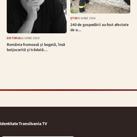
ȘTIRI
5 IUNIE 2024
240 de gospodării au fost afectate
de o…
EDITORIAL
6 IUNIE 2024
România frumoasă și bogată, însă
batjocorită și trădată…
Identitate Transilvania TV