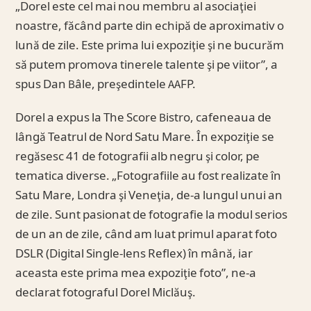
„Dorel este cel mai nou membru al asociaţiei
noastre, făcând parte din echipă de aproximativ o
lună de zile. Este prima lui expoziţie şi ne bucurăm
să putem promova tinerele talente şi pe viitor”, a
spus Dan Bâle, preşedintele AAFP.
Dorel a expus la The Score Bistro, cafeneaua de
lângă Teatrul de Nord Satu Mare. În expoziţie se
regăsesc 41 de fotografii alb negru şi color, pe
tematica diverse. „Fotografiile au fost realizate în
Satu Mare, Londra şi Veneţia, de-a lungul unui an
de zile. Sunt pasionat de fotografie la modul serios
de un an de zile, când am luat primul aparat foto
DSLR (Digital Single-lens Reflex) în mână, iar
aceasta este prima mea expoziţie foto”, ne-a
declarat fotograful Dorel Miclăuş.