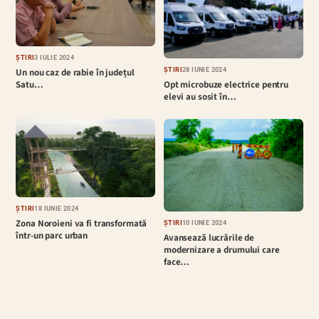
ȘTIRI
3 IULIE 2024
ȘTIRI
28 IUNIE 2024
Un nou caz de rabie în județul
Opt microbuze electrice pentru
Satu…
elevi au sosit în…
ȘTIRI
18 IUNIE 2024
Zona Noroieni va fi transformată
ȘTIRI
10 IUNIE 2024
într-un parc urban
Avansează lucrările de
modernizare a drumului care
face…