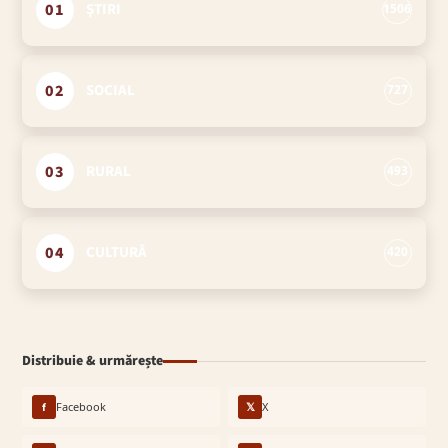
01
ȘTIRI
1506
02
SOCIAL
727
03
RURAL
493
04
CULTURĂ
420
Distribuie & urmărește
f
Facebook
𝕏
X