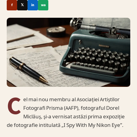
f
𝕏
in
wa
C
el mai nou membru al Asociaţiei Artiştilor
Fotografi Prisma (AAFP), fotograful Dorel
Miclăuş, şi-a vernisat astăzi prima expoziţie
de fotografie intitulată „I Spy With My Nikon Eye”.