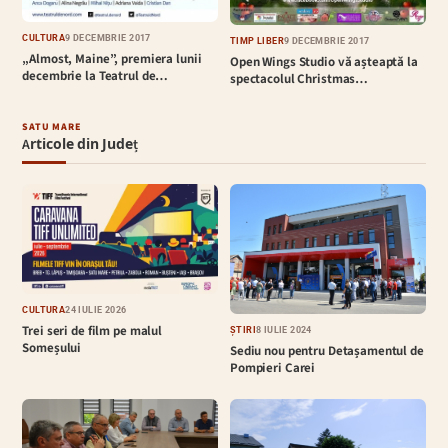
CULTURĂ
9 DECEMBRIE 2017
TIMP LIBER
9 DECEMBRIE 2017
„Almost, Maine”, premiera lunii
Open Wings Studio vă așteaptă la
decembrie la Teatrul de…
spectacolul Christmas…
SATU MARE
Articole din Județ
CULTURĂ
24 IULIE 2026
Trei seri de film pe malul
ȘTIRI
8 IULIE 2024
Someșului
Sediu nou pentru Detașamentul de
Pompieri Carei