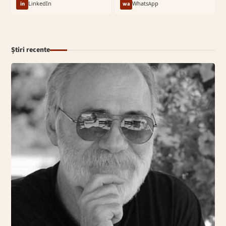
in
LinkedIn
wa
WhatsApp
Știri recente