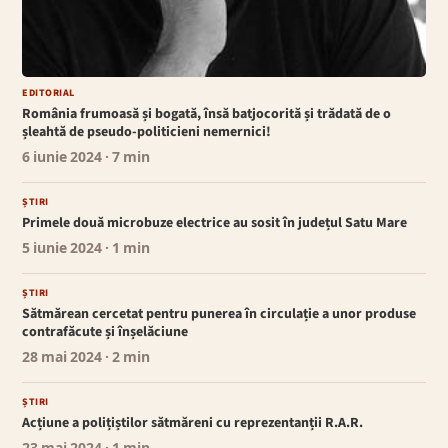
EDITORIAL
România frumoasă și bogată, însă batjocorită și trădată de o
șleahtă de pseudo-politicieni nemernici!
6 iunie 2024
· 7 min
ȘTIRI
Primele două microbuze electrice au sosit în județul Satu Mare
5 iunie 2024
· 1 min
ȘTIRI
Sătmărean cercetat pentru punerea în circulație a unor produse
contrafăcute și înșelăciune
28 mai 2024
· 2 min
ȘTIRI
Acțiune a polițiștilor sătmăreni cu reprezentanții R.A.R.