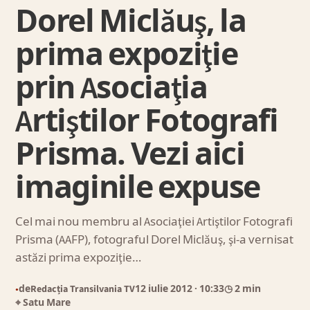
Dorel Miclăuş, la
prima expoziţie
prin Asociaţia
Artiştilor Fotografi
Prisma. Vezi aici
imaginile expuse
Cel mai nou membru al Asociaţiei Artiştilor Fotografi
Prisma (AAFP), fotograful Dorel Miclăuş, şi-a vernisat
astăzi prima expoziţie…
de
Redacția Transilvania TV
12 iulie 2012
· 10:33
◷ 2 min
●
⌖ Satu Mare