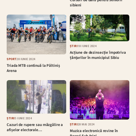
Cursuri de dans pentru seniorii
sibieni
ȘTIRI
18 IUNIE 2024
Acțiune de dezinsecție împotriva
țânțarilor în municipiul Sibiu
SPORT
28 IUNIE 2024
Triada MTB continuă la Păltiniș
Arena
ȘTIRI
5 IUNIE 2024
Cazuri de rupere sau mâzgălire a
ȘTIRI
28 MAI 2024
afișelor electorale…
Muzica electronică revine în
Parcul Sub Arini