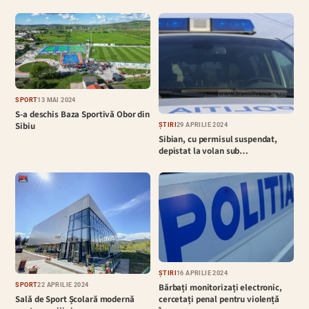
SPORT
13 MAI 2024
S-a deschis Baza Sportivă Obor din
Sibiu
ȘTIRI
29 APRILIE 2024
Sibian, cu permisul suspendat,
depistat la volan sub…
ȘTIRI
16 APRILIE 2024
Bărbați monitorizați electronic,
SPORT
22 APRILIE 2024
cercetați penal pentru violență
Sală de Sport Școlară modernă