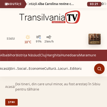
De la 1 Mai: Garda Cetății Alba Carolina revine cu salve de tun și un spectacol istoric de excepție
NOUTĂȚI
03:21
Senin
SIBIU
18°C
91%
2 km/h
Alba
Bihor
Bistrița Năsăud
Cluj
Harghita
Hunedoara
Maramureș
Satu 
Acasă
Știri
Social
Economie
Cultură
Locuri
Editorial
⌄
⌄
⌄
⌄
Caut
Doi tineri, din care unul minor, au fost arestați în Sibiu
Acasă
/
pentru tâlhărie
ȘTIRI