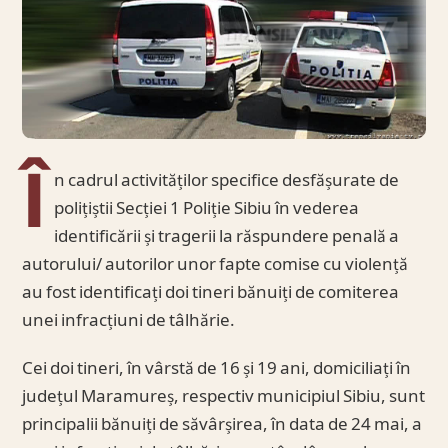
Î
n cadrul activităților specifice desfășurate de
polițiștii Secției 1 Poliție Sibiu în vederea
identificării și tragerii la răspundere penală a
autorului/ autorilor unor fapte comise cu violență
au fost identificați doi tineri bănuiți de comiterea
unei infracțiuni de tâlhărie.
Cei doi tineri, în vârstă de 16 și 19 ani, domiciliați în
județul Maramureș, respectiv municipiul Sibiu, sunt
principalii bănuiți de săvârșirea, în data de 24 mai, a