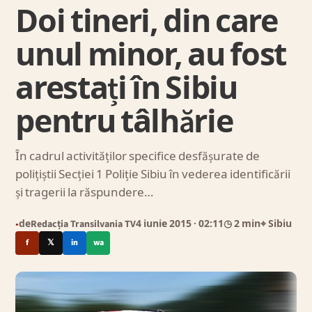
Doi tineri, din care
unul minor, au fost
arestați în Sibiu
pentru tâlhărie
În cadrul activităților specifice desfășurate de
polițiștii Secției 1 Poliție Sibiu în vederea identificării
și tragerii la răspundere…
de
Redacția Transilvania TV
4 iunie 2015
· 02:11
◷ 2 min
⌖ Sibiu
●
f
𝕏
in
wa