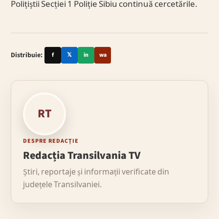
Polițiștii Secției 1 Poliție Sibiu continuă cercetările.
Distribuie:
f
𝕏
in
wa
RT
DESPRE REDACȚIE
Redacția Transilvania TV
Știri, reportaje și informații verificate din
județele Transilvaniei.