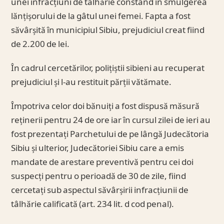
unei infracțiuni de tâlhărie constând în smulgerea
lănțișorului de la gâtul unei femei. Fapta a fost
săvârșită în municipiul Sibiu, prejudiciul creat fiind
de 2.200 de lei.
În cadrul cercetărilor, polițiștii sibieni au recuperat
prejudiciul și l-au restituit părții vătămate.
Împotriva celor doi bănuiți a fost dispusă măsură
reținerii pentru 24 de ore iar în cursul zilei de ieri au
fost prezentați Parchetului de pe lângă Judecătoria
Sibiu și ulterior, Judecătoriei Sibiu care a emis
mandate de arestare preventivă pentru cei doi
suspecți pentru o perioadă de 30 de zile, fiind
cercetați sub aspectul săvârșirii infracțiunii de
tâlhărie calificată (art. 234 lit. d cod penal).