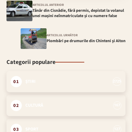
ARTICOLUL ANTERIOR
Tânăr din Cisnădie, fără permis, depistat la volanul
unei mașini neînmatriculate și cu numere false
ARTICOLUL URMĂTOR
Plombări pe drumurile din Chinteni şi Aiton
Categorii populare
01
ȘTIRI
2725
02
CULTURĂ
167
03
SPORT
127