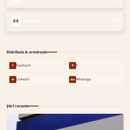
04
SOCIAL
110
Distribuie & urmărește
f
Facebook
𝕏
X
in
LinkedIn
wa
WhatsApp
Știri recente