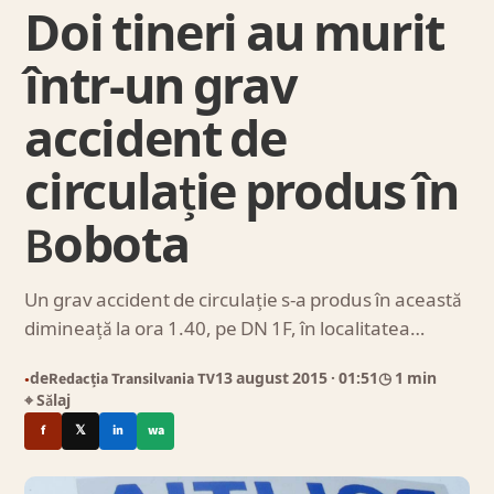
Doi tineri au murit
într-un grav
accident de
circulație produs în
Bobota
Un grav accident de circulație s-a produs în această
dimineață la ora 1.40, pe DN 1F, în localitatea…
de
Redacția Transilvania TV
13 august 2015
· 01:51
◷ 1 min
●
⌖ Sălaj
f
𝕏
in
wa