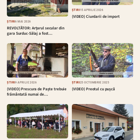
ȘTIRI
15 APRILIE 2026
(VIDEO) Ciurdarii de import
ȘTIRI
6 MAI 2026
REVOLTĂTOR: Arțarul secular din
gara Surduc-Sălaj a fost…
ȘTIRI
9 APRILIE 2026
ȘTIRI
25 OCTOMBRIE 2025
(VIDEO) Prescura de Paște trebuie
(VIDEO) Preotul cu pușcă
frământată numai de…