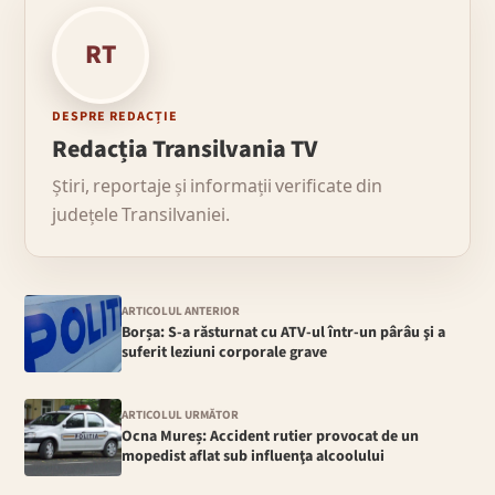
RT
DESPRE REDACȚIE
Redacția Transilvania TV
Știri, reportaje și informații verificate din
județele Transilvaniei.
ARTICOLUL ANTERIOR
Borșa: S-a răsturnat cu ATV-ul într-un pârâu şi a
suferit leziuni corporale grave
ARTICOLUL URMĂTOR
Ocna Mureș: Accident rutier provocat de un
mopedist aflat sub influenţa alcoolului