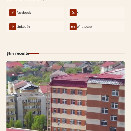
f
Facebook
𝕏
X
in
LinkedIn
wa
WhatsApp
Știri recente