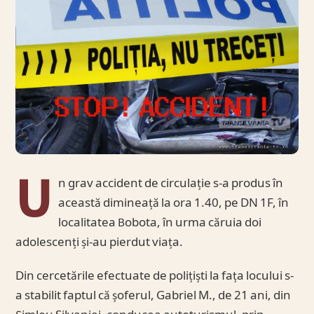
U
n grav accident de circulație s-a produs în
această dimineață la ora 1.40, pe DN 1F, în
localitatea Bobota, în urma căruia doi
adolescenți și-au pierdut viața.
Din cercetările efectuate de polițiști la fața locului s-
a stabilit faptul că șoferul, Gabriel M., de 21 ani, din