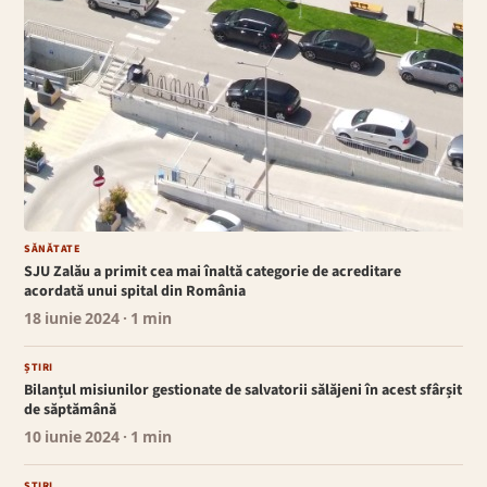
SĂNĂTATE
SJU Zalău a primit cea mai înaltă categorie de acreditare
acordată unui spital din România
18 iunie 2024
· 1 min
ȘTIRI
Bilanțul misiunilor gestionate de salvatorii sălăjeni în acest sfârșit
de săptămână
10 iunie 2024
· 1 min
ȘTIRI