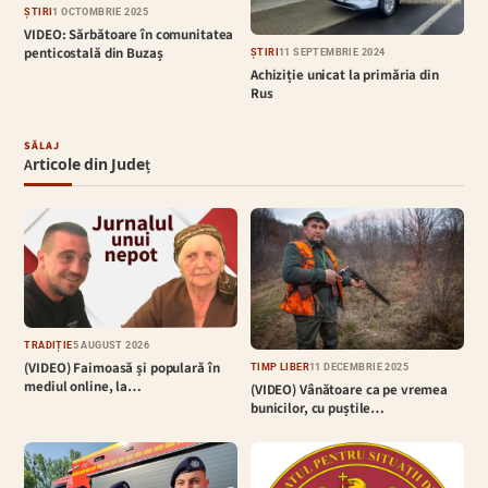
ȘTIRI
1 OCTOMBRIE 2025
VIDEO: Sărbătoare în comunitatea
penticostală din Buzaș
ȘTIRI
11 SEPTEMBRIE 2024
Achiziție unicat la primăria din
Rus
SĂLAJ
Articole din Județ
TRADIȚIE
5 AUGUST 2026
(VIDEO) Faimoasă și populară în
TIMP LIBER
11 DECEMBRIE 2025
mediul online, la…
(VIDEO) Vânătoare ca pe vremea
bunicilor, cu puștile…