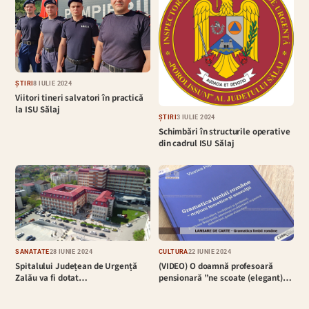
ȘTIRI
8 IULIE 2024
Viitori tineri salvatori în practică
la ISU Sălaj
ȘTIRI
3 IULIE 2024
Schimbări în structurile operative
din cadrul ISU Sălaj
SĂNĂTATE
28 IUNIE 2024
CULTURĂ
22 IUNIE 2024
Spitalului Județean de Urgență
(VIDEO) O doamnă profesoară
Zalău va fi dotat…
pensionară ”ne scoate (elegant)…