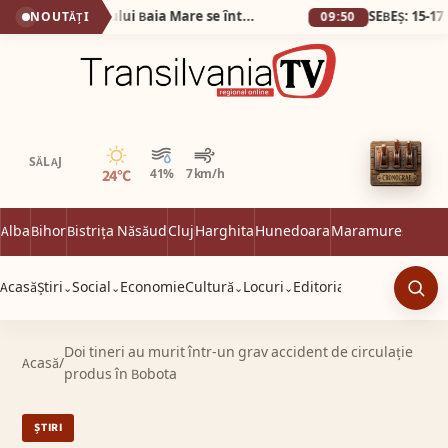
(VIDEO) Veteranii Aeroclubului Baia Mare se întâlnesc sâmbătă 6 iunie
NOUTĂȚI
09:50
Senin
SĂLAJ
24°C
41%
7 km/h
Alba
Bihor
Bistrița Năsăud
Cluj
Harghita
Hunedoara
Maramureș
Satu 
Acasă
Știri
Social
Economie
Cultură
Locuri
Editorial
⌄
⌄
⌄
⌄
Caut
Doi tineri au murit într-un grav accident de circulație
Acasă
/
produs în Bobota
ȘTIRI