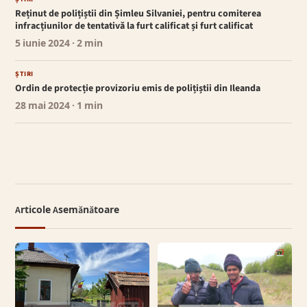
Reținut de polițiștii din Șimleu Silvaniei, pentru comiterea
infracțiunilor de tentativă la furt calificat și furt calificat
5 iunie 2024
· 2 min
ȘTIRI
Ordin de protecție provizoriu emis de polițiștii din Ileanda
28 mai 2024
· 1 min
Articole Asemănătoare