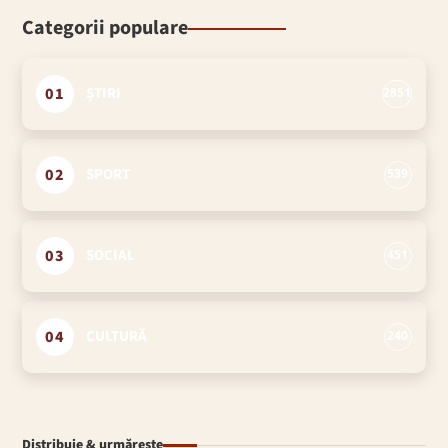
Categorii populare
01
ȘTIRI
2851
02
SPORT
539
03
SOCIAL
451
04
CULTURĂ
240
Distribuie & urmărește