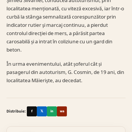
Șimleu Silvaniei, conducea autoturismul, prin
localitatea menționată, cu viteză excesivă, iar într-o
curbă la stânga semnalizată corespunzător prin
indicator rutier şi marcaj continuu, a pierdut
controlul direcţiei de mers, a părăsit partea
carosabilă și a intrat în coliziune cu un gard din
beton.
În urma evenimentului, atât șoferul cât și
pasagerul din autoturism, G. Cosmin, de 19 ani, din
localitatea Măierişte, au decedat.
Distribuie:
f
𝕏
in
wa