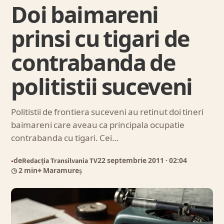
Doi baimareni
prinsi cu tigari de
contrabanda de
politistii suceveni
Politistii de frontiera suceveni au retinut doi tineri
baimareni care aveau ca principala ocupatie
contrabanda cu tigari. Cei…
de
Redacția Transilvania TV
22 septembrie 2011
· 02:04
●
◷ 2 min
⌖ Maramureș