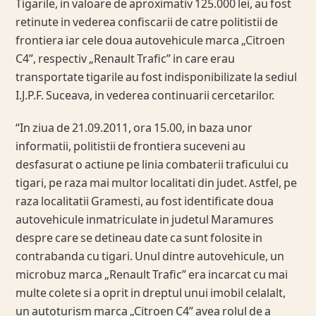
Tigarile, in valoare de aproximativ 125.000 lei, au fost
retinute in vederea confiscarii de catre politistii de
frontiera iar cele doua autovehicule marca „Citroen
C4”, respectiv „Renault Trafic” in care erau
transportate tigarile au fost indisponibilizate la sediul
I.J.P.F. Suceava, in vederea continuarii cercetarilor.
“In ziua de 21.09.2011, ora 15.00, in baza unor
informatii, politistii de frontiera suceveni au
desfasurat o actiune pe linia combaterii traficului cu
tigari, pe raza mai multor localitati din judet. Astfel, pe
raza localitatii Gramesti, au fost identificate doua
autovehicule inmatriculate in judetul Maramures
despre care se detineau date ca sunt folosite in
contrabanda cu tigari. Unul dintre autovehicule, un
microbuz marca „Renault Trafic” era incarcat cu mai
multe colete si a oprit in dreptul unui imobil celalalt,
un autoturism marca „Citroen C4” avea rolul de a