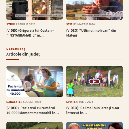
ȘTIRI
28 APRILIE 2026
ȘTIRI
22 MARTIE 2026
(VIDEO) Grigore a lui Costan –
(VIDEO) ”Ultimul mohican” din
”INSTAGRAMABIL” în…
Măleni
MARAMUREȘ
Articole din Județ
▶
SĂNĂTATE
3 AUGUST 2026
SPORT
29 IULIE 2026
(VIDEO): Pacientul cu numărul
(VIDEO): Cei mai buni arcași s-au
10.000! Moment memorabil în…
întrecut în…