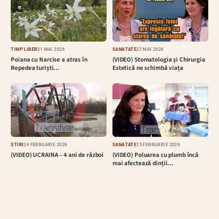
TIMP LIBER
31 MAI 2026
SĂNĂTATE
27 MAI 2026
Poiana cu Narcise a atras în
(VIDEO) Stomatologia și Chirurgia
Repedea turiști…
Estetică ne schimbă viața
ȘTIRI
24 FEBRUARIE 2026
SĂNĂTATE
15 FEBRUARIE 2026
(VIDEO) UCRAINA – 4 ani de război
(VIDEO) Poluarea cu plumb încă
mai afectează dinții…