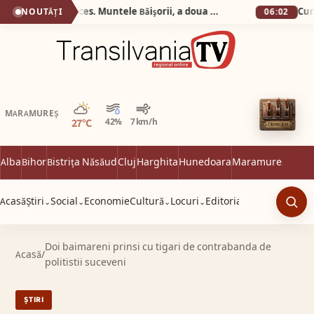
Silva Logistic Services. Muntele Bǎişorii, a doua cea mai oznificatǎ zonǎ din Europa, un colț de rai unde sălbăticia Apusenilor întâlnește liniștea profundă a brazilor falnici.
NOUTĂȚI
06:02
Parțial noros
MARAMUREȘ
27°C
42%
7 km/h
Alba
Bihor
Bistrița Năsăud
Cluj
Harghita
Hunedoara
Maramureș
Satu 
Acasă
Știri
Social
Economie
Cultură
Locuri
Editorial
⌄
⌄
⌄
⌄
Caut
Doi baimareni prinsi cu tigari de contrabanda de
Acasă
/
politistii suceveni
ȘTIRI