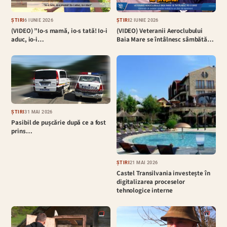
ȘTIRI
6 IUNIE 2026
ȘTIRI
2 IUNIE 2026
(VIDEO) ”Io-s mamă, io-s tată! Io-i
(VIDEO) Veteranii Aeroclubului
aduc, io-i…
Baia Mare se întâlnesc sâmbătă…
ȘTIRI
31 MAI 2026
Pasibil de pușcărie după ce a fost
prins…
ȘTIRI
21 MAI 2026
Castel Transilvania investește în
digitalizarea proceselor
tehnologice interne