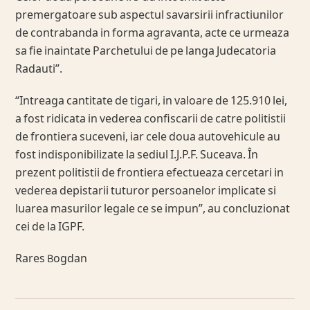
premergatoare sub aspectul savarsirii infractiunilor
de contrabanda in forma agravanta, acte ce urmeaza
sa fie inaintate Parchetului de pe langa Judecatoria
Radauti”.
“Intreaga cantitate de tigari, in valoare de 125.910 lei,
a fost ridicata in vederea confiscarii de catre politistii
de frontiera suceveni, iar cele doua autovehicule au
fost indisponibilizate la sediul I.J.P.F. Suceava. În
prezent politistii de frontiera efectueaza cercetari in
vederea depistarii tuturor persoanelor implicate si
luarea masurilor legale ce se impun”, au concluzionat
cei de la IGPF.
Rares Bogdan