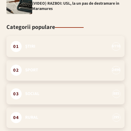
(VIDEO) RAZBOI: USL, la un pas de destramare in
Maramures
Categorii populare
01
ȘTIRI
6110
02
SPORT
2496
03
SOCIAL
885
04
RURAL
295