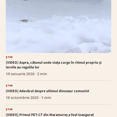
ȘTIRI
(VIDEO) Aspra, cătunul unde viața curge în ritmul propriu și
iernile au regulile lor
19 ianuarie 2026
· 3 min
ȘTIRI
(VIDEO) Adevărul despre ultimul dinozaur comunist
18 octombrie 2025
· 1 min
ȘTIRI
(VIDEO) Primul PET-CT din Maramureș a fost inaugurat