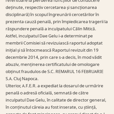
referitoare la pierderea funcțiilor de conducere
deținute, respectiv cercetarea și sancționarea
disciplinară) în scopul îngreunării cercetărilor în
prezenta cauză penală, prin împiedicarea tragerii la
răspundere penală a inculpatului Călin Mitică.
Astfel, inculpatul Dae Gelu i-a determinat pe
membrii Comisiei să revizuiască raportul adoptat
inițial și să întocmească Raportul revizuit din 19
decembrie 2014, prin care s-a decis, în mod vădit
abuziv, menținerea certificatului de omologare
obținut fraudulos de S.C. REMARUL 16 FEBRUARIE
S.A. Cluj Napoca.
Ulterior, A.F.E.R. a expediat la dosarul de urmărire
penală o adresă oficială, semnată de către
inculpatul Dae Gelu, în calitate de director general,
în conținutul căreia au fost inserate, cu știință,