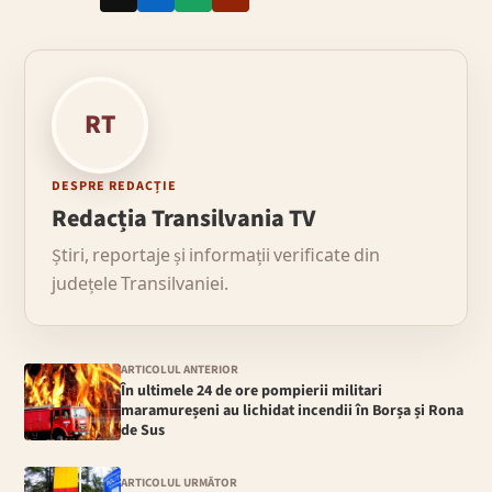
RT
DESPRE REDACȚIE
Redacția Transilvania TV
Știri, reportaje și informații verificate din
județele Transilvaniei.
ARTICOLUL ANTERIOR
În ultimele 24 de ore pompierii militari
maramureșeni au lichidat incendii în Borșa și Rona
de Sus
ARTICOLUL URMĂTOR