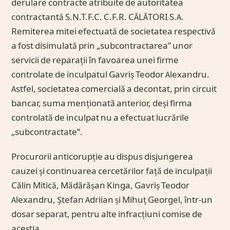
derulare contracte atribuite de autoritatea
contractantă S.N.T.F.C. C.F.R. CĂLĂTORI S.A.
Remiterea mitei efectuată de societatea respectivă
a fost disimulată prin „subcontractarea” unor
servicii de reparații în favoarea unei firme
controlate de inculpatul Gavriș Teodor Alexandru.
Astfel, societatea comercială a decontat, prin circuit
bancar, suma menționată anterior, deși firma
controlată de inculpat nu a efectuat lucrările
„subcontractate”.
Procurorii anticorupție au dispus disjungerea
cauzei și continuarea cercetărilor față de inculpații
Călin Mitică, Mădărășan Kinga, Gavriș Teodor
Alexandru, Ștefan Adriian și Mihuț Georgel, într-un
dosar separat, pentru alte infracțiuni comise de
aceștia.