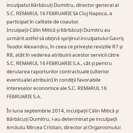
inculpatul Bărbăcuți Dumitru, director general al
S.C. REMARUL 16 FEBRUARIE SA Cluj Napoca, a
participat în calitate de coautor.
Inculpații Călin Mitică și Bărbăcuți Dumitru au
urmărit astfel să obțină sprijinul inculpatului Gavriș
Teodor Alexandru, în ceea ce privește reviziile R7 și
R8, atât în vederea atribuirii acestor servicii către
S.C. REMARUL 16 FEBRUARIE S.A., cât și pentru
derularea raporturilor contractuale (ulterior
eventualei atribuiri) în condiții favorabile
intereselor economice ale S.C. REMARUL 16
FEBRUARIE S.A.
În luna septembrie 2014, inculpații Călin Mitică și
Bărbăcuți Dumitru, i-au determinat pe inculpații
Arnăutu Mircea Cristian, director al Organismului