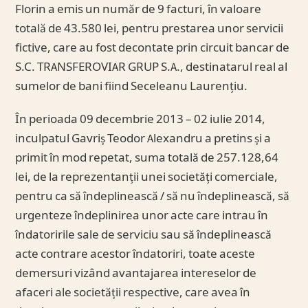
Florin a emis un număr de 9 facturi, în valoare
totală de 43.580 lei, pentru prestarea unor servicii
fictive, care au fost decontate prin circuit bancar de
S.C. TRANSFEROVIAR GRUP S.A., destinatarul real al
sumelor de bani fiind Seceleanu Laurențiu.
În perioada 09 decembrie 2013 – 02 iulie 2014,
inculpatul Gavriș Teodor Alexandru a pretins și a
primit în mod repetat, suma totală de 257.128,64
lei, de la reprezentanții unei societăți comerciale,
pentru ca să îndeplinească / să nu îndeplinească, să
urgenteze îndeplinirea unor acte care intrau în
îndatoririle sale de serviciu sau să îndeplinească
acte contrare acestor îndatoriri, toate aceste
demersuri vizând avantajarea intereselor de
afaceri ale societății respective, care avea în