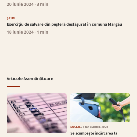
20 iunie 2024
· 3 min
ȘTIRI
Exercițiu de salvare din peșteră desfășurat în comuna Margău
18 iunie 2024
· 1 min
Articole Asemănătoare
SOCIAL
21 NOIEMBRIE 2025
Se scumpește încărcarea la