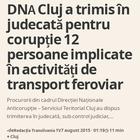
DNA Cluj a trimis în
judecată pentru
corupție 12
persoane implicate
în activități de
transport feroviar
Procurorii din cadrul Direcției Naționale
Anticorupție – Serviciul Teritorial Cluj au dispus
trimiterea în judecată, sub control judiciar,…
de
Redacția Transilvania TV
7 august 2015
· 01:19
◷ 11 min
●
⌖ Cluj