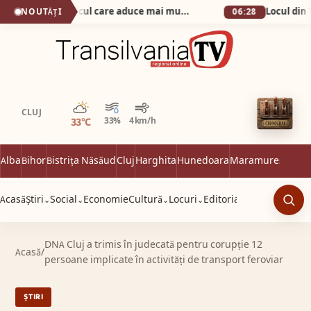
Secretul din Alba Iulia: locul care aduce mai mulți vizitatori decât Cetatea!
NOUTĂȚI
06:28
Parțial noros
CLUJ
33°C
33%
4 km/h
Alba
Bihor
Bistrița Năsăud
Cluj
Harghita
Hunedoara
Maramureș
Satu 
Acasă
Știri
Social
Economie
Cultură
Locuri
Editorial
⌄
⌄
⌄
⌄
Caut
DNA Cluj a trimis în judecată pentru corupție 12
Acasă
/
persoane implicate în activități de transport feroviar
ȘTIRI