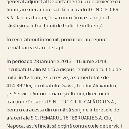
general adjunct al Departamentului de proiecte cu
finanțare nerambursabilă, din cadrul C.N.C.F. CFR
S.A., la data faptei, în sarcina căruia s-a reținut
săvârșirea infracțiunii de trafic de influență.
În rechizitoriul întocmit, procurorii au reținut
următoarea stare de fapt:
În perioada 28 ianuarie 2013 – 16 iunie 2014,
inculpatul Călin Mitică a dispus remiterea cu titlu de
mită, în 12 tranșe succesive, a sumei totale de
414.392 lei, inculpatului Gavriș Teodor Alexandru,
șef Serviciu Automotoare și ulterior, director de
tracțiune în cadrul S.N.T.F.C. C.F.R. CĂLĂTORI S.A.,
pentru ca acesta din urmă să sprijine interesele de
afaceri ale S.C. REMARUL 16 FEBRUARIE S.A. Cluj
Napoca, astfel încât să obțină contractele de servicii