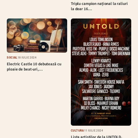
Triplu campion național la raliuri
la doar 16…
SOCIAL
18 IULIE 2024
Electric Castle 10 debutează cu
ploaie de beat-uri,…
CULTURĂ
11 IULIE 2024
Lista artiștilor de la UNTOLD,