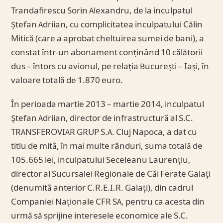
Trandafirescu Sorin Alexandru, de la inculpatul
Ștefan Adriian, cu complicitatea inculpatului Călin
Mitică (care a aprobat cheltuirea sumei de bani), a
constat într-un abonament conținând 10 călătorii
dus – întors cu avionul, pe relația București – Iași, în
valoare totală de 1.870 euro.
În perioada martie 2013 – martie 2014, inculpatul
Ștefan Adriian, director de infrastructură al S.C.
TRANSFEROVIAR GRUP S.A. Cluj Napoca, a dat cu
titlu de mită, în mai multe rânduri, suma totală de
105.665 lei, inculpatului Seceleanu Laurențiu,
director al Sucursalei Regionale de Căi Ferate Galați
(denumită anterior C.R.E.I.R. Galați), din cadrul
Companiei Naționale CFR SA, pentru ca acesta din
urmă să sprijine interesele economice ale S.C.