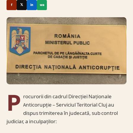
f
𝕏
in
wa
P
rocurorii din cadrul Direcției Naționale
Anticorupție – Serviciul Teritorial Cluj au
dispus trimiterea în judecată, sub control
judiciar, a inculpaților: