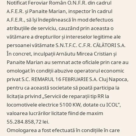
Notificat Feroviar Român O.N.F.R. din cadrul
A.F.E.R. și Panaite Marian, inspector în cadrul
A.F.E.R., să își îndeplinească în mod defectuos
atribuțiile de serviciu, cauzând prin aceasta o
vătămare a drepturilor și intereselor legitime ale
persoanei vătămate S.N.T.F.C. C.F.R. CĂLĂTORI S.A.
În concret, inculpații Arnăutu Mircea Cristian și
Panaite Marian au semnat acte oficiale prin care au
omologat în condiții abuzive operatorul economic
privat S.C. REMARUL 16 FEBRUARIE S.A. Cluj Napoca,
pentru ca această societate să poată participa la
licitația privind „Servicii de reparații tip RR la
locomotivele electrice 5100 KW, dotate cu ICOL”,
valoarea lucrărilor licitate fiind de maxim
55.284.858,72 lei.
Omologarea a fost efectuată în condițiile în care