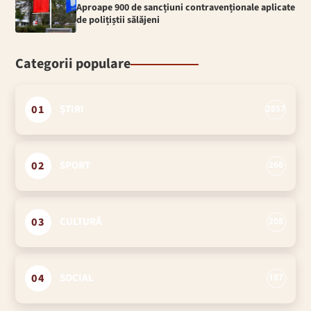
Aproape 900 de sancțiuni contravenționale aplicate
de polițiștii sălăjeni
Categorii populare
01
ȘTIRI
2857
02
SPORT
266
03
CULTURĂ
208
04
SOCIAL
187