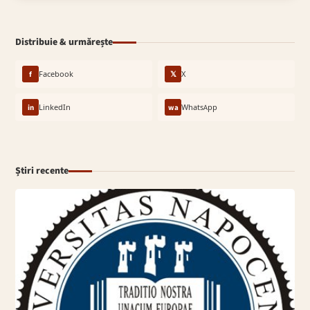
Distribuie & urmărește
f
Facebook
𝕏
X
in
LinkedIn
wa
WhatsApp
Știri recente