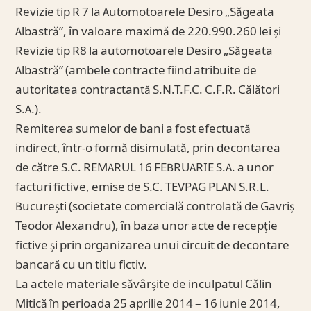
Revizie tip R 7 la Automotoarele Desiro „Săgeata
Albastră”, în valoare maximă de 220.990.260 lei și
Revizie tip R8 la automotoarele Desiro „Săgeata
Albastră” (ambele contracte fiind atribuite de
autoritatea contractantă S.N.T.F.C. C.F.R. Călători
S.A.).
Remiterea sumelor de bani a fost efectuată
indirect, într-o formă disimulată, prin decontarea
de către S.C. REMARUL 16 FEBRUARIE S.A. a unor
facturi fictive, emise de S.C. TEVPAG PLAN S.R.L.
București (societate comercială controlată de Gavriș
Teodor Alexandru), în baza unor acte de recepție
fictive și prin organizarea unui circuit de decontare
bancară cu un titlu fictiv.
La actele materiale săvârșite de inculpatul Călin
Mitică în perioada 25 aprilie 2014 – 16 iunie 2014,