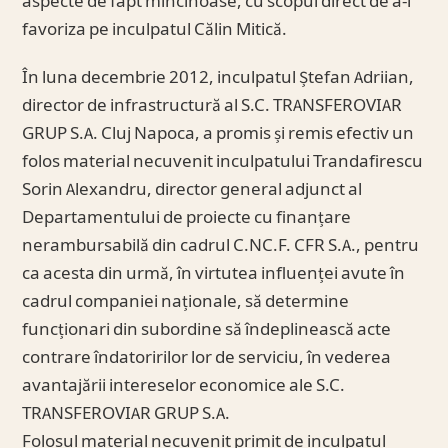
aspecte de fapt mincinoase, cu scopul direct de a-l
favoriza pe inculpatul Călin Mitică.
În luna decembrie 2012, inculpatul Ștefan Adriian,
director de infrastructură al S.C. TRANSFEROVIAR
GRUP S.A. Cluj Napoca, a promis și remis efectiv un
folos material necuvenit inculpatului Trandafirescu
Sorin Alexandru, director general adjunct al
Departamentului de proiecte cu finanțare
nerambursabilă din cadrul C.NC.F. CFR S.A., pentru
ca acesta din urmă, în virtutea influenței avute în
cadrul companiei naționale, să determine
funcționari din subordine să îndeplinească acte
contrare îndatoririlor lor de serviciu, în vederea
avantajării intereselor economice ale S.C.
TRANSFEROVIAR GRUP S.A.
Folosul material necuvenit primit de inculpatul