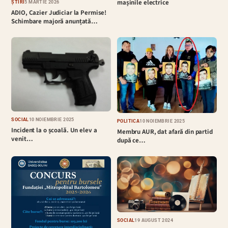
mașinile electrice
ȘTIRI
5 MARTIE 2026
ADIO, Cazier Judiciar la Permise!
Schimbare majoră anunțată…
SOCIAL
10 NOIEMBRIE 2025
POLITICĂ
10 NOIEMBRIE 2025
Incident la o școală. Un elev a
Membru AUR, dat afară din partid
venit…
după ce…
SOCIAL
19 AUGUST 2024