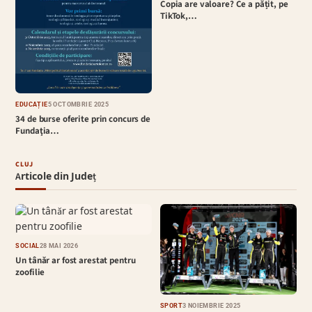
Copia are valoare? Ce a pățit, pe
TikTok,…
EDUCAȚIE
5 OCTOMBRIE 2025
34 de burse oferite prin concurs de
Fundaţia…
CLUJ
Articole din Județ
SOCIAL
28 MAI 2026
Un tânăr ar fost arestat pentru
zoofilie
SPORT
3 NOIEMBRIE 2025