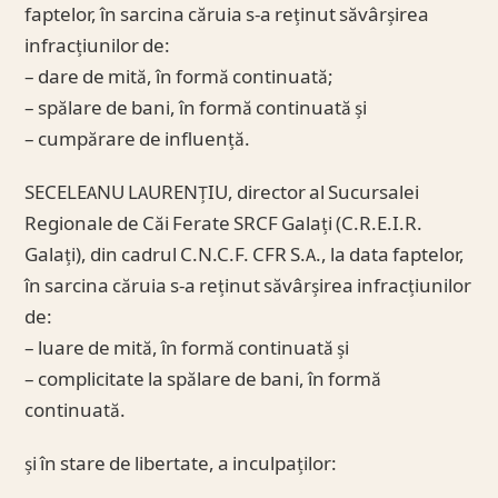
faptelor, în sarcina căruia s-a reținut săvârșirea
infracțiunilor de:
– dare de mită, în formă continuată;
– spălare de bani, în formă continuată și
– cumpărare de influență.
SECELEANU LAURENȚIU, director al Sucursalei
Regionale de Căi Ferate SRCF Galați (C.R.E.I.R.
Galați), din cadrul C.N.C.F. CFR S.A., la data faptelor,
în sarcina căruia s-a reținut săvârșirea infracțiunilor
de:
– luare de mită, în formă continuată și
– complicitate la spălare de bani, în formă
continuată.
și în stare de libertate, a inculpaților: