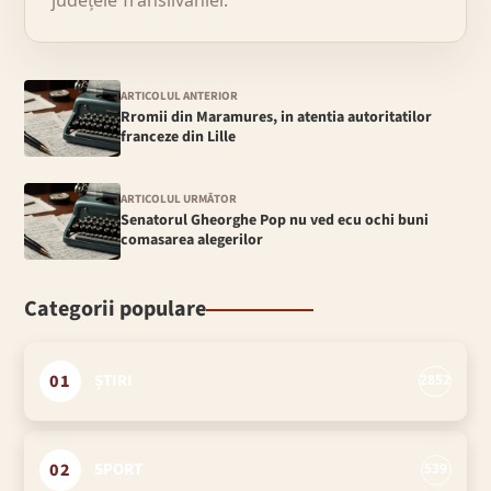
județele Transilvaniei.
ARTICOLUL ANTERIOR
Rromii din Maramures, in atentia autoritatilor
franceze din Lille
ARTICOLUL URMĂTOR
Senatorul Gheorghe Pop nu ved ecu ochi buni
comasarea alegerilor
Categorii populare
01
ȘTIRI
2852
02
SPORT
539