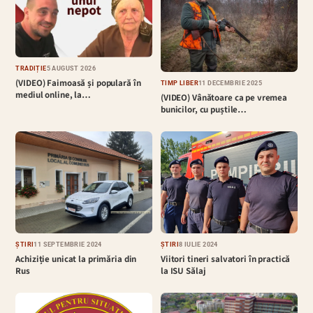
TRADIȚIE
5 AUGUST 2026
(VIDEO) Faimoasă și populară în
TIMP LIBER
11 DECEMBRIE 2025
mediul online, la…
(VIDEO) Vânătoare ca pe vremea
bunicilor, cu puștile…
ȘTIRI
11 SEPTEMBRIE 2024
ȘTIRI
8 IULIE 2024
Achiziție unicat la primăria din
Viitori tineri salvatori în practică
Rus
la ISU Sălaj