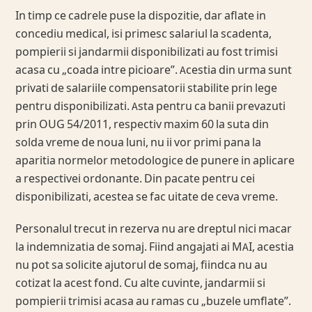
In timp ce cadrele puse la dispozitie, dar aflate in
concediu medical, isi primesc salariul la scadenta,
pompierii si jandarmii disponibilizati au fost trimisi
acasa cu „coada intre picioare”. Acestia din urma sunt
privati de salariile compensatorii stabilite prin lege
pentru disponibilizati. Asta pentru ca banii prevazuti
prin OUG 54/2011, respectiv maxim 60 la suta din
solda vreme de noua luni, nu ii vor primi pana la
aparitia normelor metodologice de punere in aplicare
a respectivei ordonante. Din pacate pentru cei
disponibilizati, acestea se fac uitate de ceva vreme.
Personalul trecut in rezerva nu are dreptul nici macar
la indemnizatia de somaj. Fiind angajati ai MAI, acestia
nu pot sa solicite ajutorul de somaj, fiindca nu au
cotizat la acest fond. Cu alte cuvinte, jandarmii si
pompierii trimisi acasa au ramas cu „buzele umflate”.