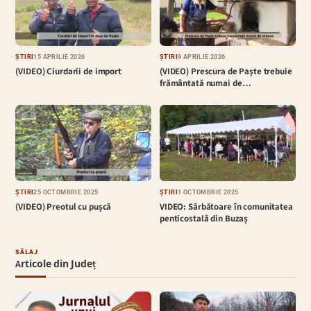
ȘTIRI
15 APRILIE 2026
ȘTIRI
9 APRILIE 2026
(VIDEO) Ciurdarii de import
(VIDEO) Prescura de Paște trebuie
frământată numai de…
ȘTIRI
25 OCTOMBRIE 2025
ȘTIRI
1 OCTOMBRIE 2025
(VIDEO) Preotul cu pușcă
VIDEO: Sărbătoare în comunitatea
penticostală din Buzaș
SĂLAJ
Articole din Județ