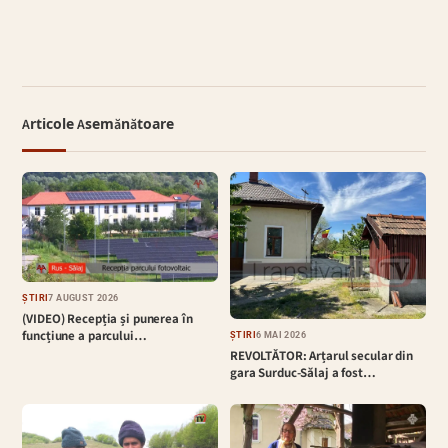
Articole Asemănătoare
ȘTIRI
7 AUGUST 2026
(VIDEO) Recepția și punerea în
funcțiune a parcului…
ȘTIRI
6 MAI 2026
REVOLTĂTOR: Arțarul secular din
gara Surduc-Sălaj a fost…