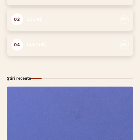
03
SOCIAL
451
04
CULTURĂ
240
Știri recente