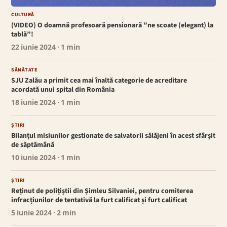
CULTURĂ
(VIDEO) O doamnă profesoară pensionară ”ne scoate (elegant) la
tablă”!
22 iunie 2024
· 1 min
SĂNĂTATE
SJU Zalău a primit cea mai înaltă categorie de acreditare
acordată unui spital din România
18 iunie 2024
· 1 min
ȘTIRI
Bilanțul misiunilor gestionate de salvatorii sălăjeni în acest sfârșit
de săptămână
10 iunie 2024
· 1 min
ȘTIRI
Reținut de polițiștii din Șimleu Silvaniei, pentru comiterea
infracțiunilor de tentativă la furt calificat și furt calificat
5 iunie 2024
· 2 min