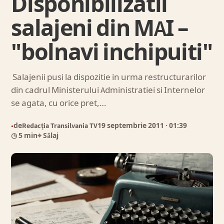
Disponibilizatii
salajeni din MAI –
"bolnavi inchipuiti"
Salajenii pusi la dispozitie in urma restructurarilor
din cadrul Ministerului Administratiei si Internelor
se agata, cu orice pret,…
de
Redacția Transilvania TV
19 septembrie 2011
· 01:39
●
◷ 5 min
⌖ Sălaj