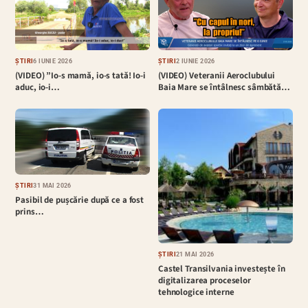
ȘTIRI
6 IUNIE 2026
ȘTIRI
2 IUNIE 2026
(VIDEO) ”Io-s mamă, io-s tată! Io-i
(VIDEO) Veteranii Aeroclubului
aduc, io-i…
Baia Mare se întâlnesc sâmbătă…
ȘTIRI
31 MAI 2026
Pasibil de pușcărie după ce a fost
prins…
ȘTIRI
21 MAI 2026
Castel Transilvania investește în
digitalizarea proceselor
tehnologice interne