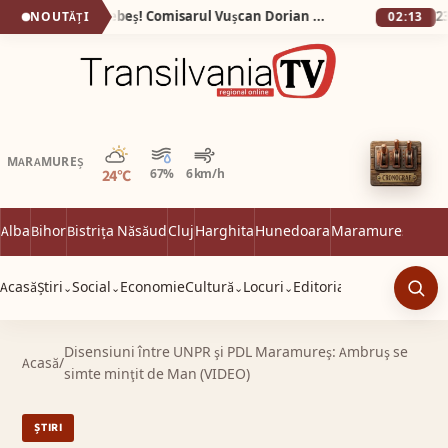
Noapte albă la Sebeș! Comisarul Vușcan Dorian Adrian, de la Protecția Consumatorilor, amendat chiar în timpul chefului! Două echipaje de poliție au venit să stingă „festivalul” din curte!
NOUTĂȚI
02:13
Parțial noros
MARAMUREȘ
24°C
67%
6 km/h
Alba
Bihor
Bistrița Năsăud
Cluj
Harghita
Hunedoara
Maramureș
Satu 
Acasă
Știri
Social
Economie
Cultură
Locuri
Editorial
⌄
⌄
⌄
⌄
Caut
Disensiuni între UNPR şi PDL Maramureş: Ambruş se
Acasă
/
simte minţit de Man (VIDEO)
ȘTIRI