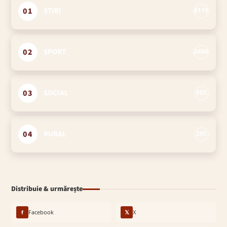
01
ȘTIRI
6110
02
SPORT
2496
03
SOCIAL
885
04
RURAL
295
Distribuie & urmărește
f
Facebook
𝕏
X