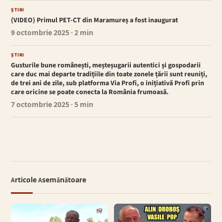
ȘTIRI
(VIDEO) Primul PET-CT din Maramureș a fost inaugurat
9 octombrie 2025
· 2 min
ȘTIRI
Gusturile bune românești, meșteșugarii autentici și gospodarii
care duc mai departe tradițiile din toate zonele țării sunt reuniți,
de trei ani de zile, sub platforma Via Profi, o inițiativă Profi prin
care oricine se poate conecta la România frumoasă.
7 octombrie 2025
· 5 min
Articole Asemănătoare