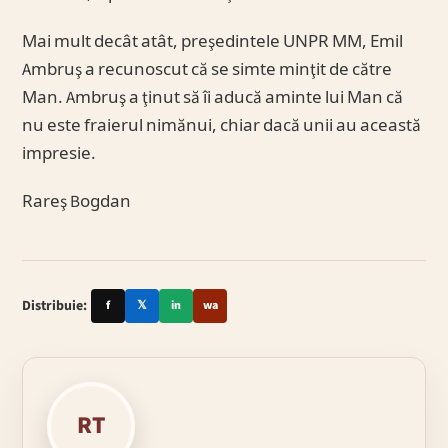
Mai mult decât atât, preşedintele UNPR MM, Emil
Ambruş a recunoscut că se simte minţit de către
Man. Ambruş a ţinut să îi aducă aminte lui Man că
nu este fraierul nimănui, chiar dacă unii au această
impresie.
Rareş Bogdan
Distribuie:
f
𝕏
in
wa
RT