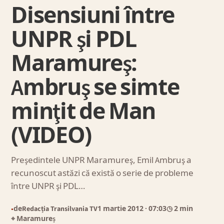
Disensiuni între
UNPR şi PDL
Maramureş:
Ambruş se simte
minţit de Man
(VIDEO)
Preşedintele UNPR Maramureş, Emil Ambruş a
recunoscut astăzi că există o serie de probleme
între UNPR şi PDL…
de
Redacția Transilvania TV
1 martie 2012
· 07:03
◷ 2 min
●
⌖ Maramureș