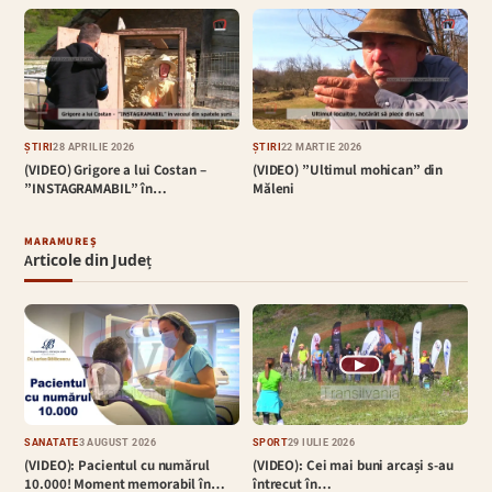
ȘTIRI
28 APRILIE 2026
ȘTIRI
22 MARTIE 2026
(VIDEO) Grigore a lui Costan –
(VIDEO) ”Ultimul mohican” din
”INSTAGRAMABIL” în…
Măleni
MARAMUREȘ
Articole din Județ
▶
SĂNĂTATE
3 AUGUST 2026
SPORT
29 IULIE 2026
(VIDEO): Pacientul cu numărul
(VIDEO): Cei mai buni arcași s-au
10.000! Moment memorabil în…
întrecut în…