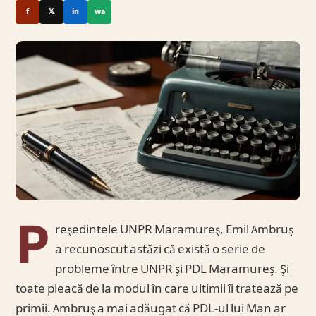
f
𝕏
in
wa
P
reşedintele UNPR Maramureş, Emil Ambruş
a recunoscut astăzi că există o serie de
probleme între UNPR şi PDL Maramureş. Şi
toate pleacă de la modul în care ultimii îi tratează pe
primii. Ambruş a mai adăugat că PDL-ul lui Man ar