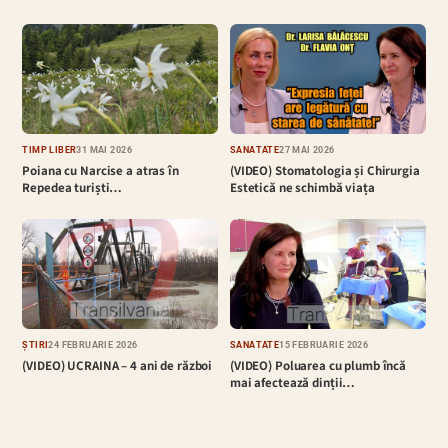
TIMP LIBER
31 MAI 2026
SĂNĂTATE
27 MAI 2026
Poiana cu Narcise a atras în
(VIDEO) Stomatologia și Chirurgia
Repedea turiști…
Estetică ne schimbă viața
ȘTIRI
24 FEBRUARIE 2026
SĂNĂTATE
15 FEBRUARIE 2026
(VIDEO) UCRAINA – 4 ani de război
(VIDEO) Poluarea cu plumb încă
mai afectează dinții…