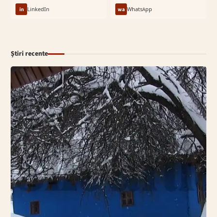
in
LinkedIn
wa
WhatsApp
Știri recente