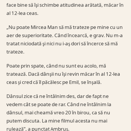
face bine să îşi schimbe atitudinea arătată, măcar în
al 12-lea ceas.
„Nu poate Mircea Man să mă trateze pe mine cu un
aer de superioritate. Când încearcă, e grav. Nu m-a
tratat niciodată şi nici nu i-aş dori să încerce să mă
trateze.
Poate prin spate, când nu sunt eu acolo, mă
tratează. Dacă dânşii nu îşi revin măcar în al 12-lea
ceas şi cred că îl păcălesc pe Emil, se înşală.
Dânsul zice că ne întâlnim des, dar de fapt ne
vedem cât se poate de rar. Când ne întâlnim la
dânsul, mai cheamă vreo 20 în birou, ca să nu
putem discuta. La mine filmul acesta nu mai
rulează”, a punctat Ambruş.