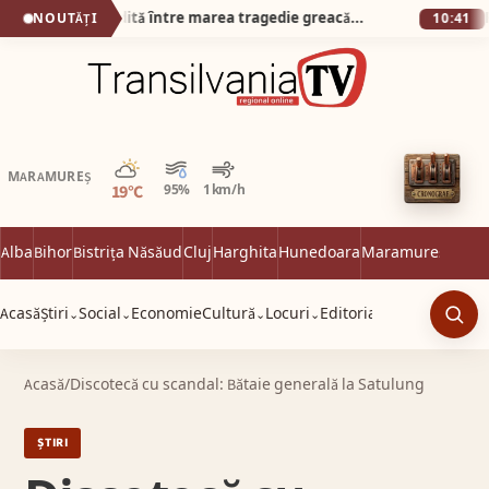
O întâlnire inedită între marea tragedie greacă și muzica populară maramureșeană, interpretată live de Grupul IZA
NOUTĂȚI
10:41
Parțial noros
MARAMUREȘ
19°C
95%
1 km/h
Alba
Bihor
Bistrița Năsăud
Cluj
Harghita
Hunedoara
Maramureș
Satu 
Acasă
Știri
Social
Economie
Cultură
Locuri
Editorial
⌄
⌄
⌄
⌄
Caut
Acasă
/
Discotecă cu scandal: Bătaie generală la Satulung
ȘTIRI