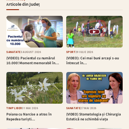
Articole din Județ
▶
SĂNĂTATE
3 AUGUST 2026
SPORT
29 IULIE 2026
(VIDEO): Pacientul cu numărul
(VIDEO): Cei mai buni arcași s-au
10.000! Moment memorabil în…
întrecut în…
TIMP LIBER
31 MAI 2026
SĂNĂTATE
27 MAI 2026
Poiana cu Narcise a atras în
(VIDEO) Stomatologia și Chirurgia
Repedea turiști…
Estetică ne schimbă viața