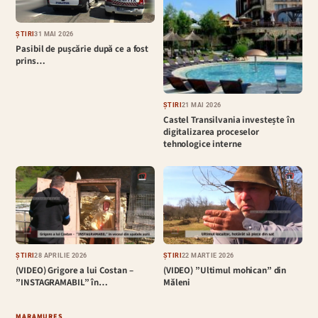
ȘTIRI
31 MAI 2026
Pasibil de pușcărie după ce a fost
prins…
ȘTIRI
21 MAI 2026
Castel Transilvania investește în
digitalizarea proceselor
tehnologice interne
ȘTIRI
28 APRILIE 2026
ȘTIRI
22 MARTIE 2026
(VIDEO) Grigore a lui Costan –
(VIDEO) ”Ultimul mohican” din
”INSTAGRAMABIL” în…
Măleni
MARAMUREȘ