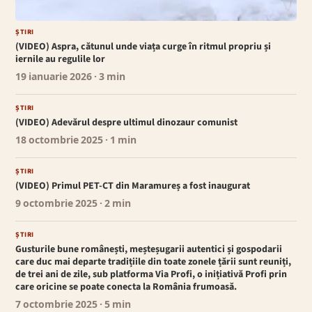
ȘTIRI
(VIDEO) Aspra, cătunul unde viața curge în ritmul propriu și
iernile au regulile lor
19 ianuarie 2026
· 3 min
ȘTIRI
(VIDEO) Adevărul despre ultimul dinozaur comunist
18 octombrie 2025
· 1 min
ȘTIRI
(VIDEO) Primul PET-CT din Maramureș a fost inaugurat
9 octombrie 2025
· 2 min
ȘTIRI
Gusturile bune românești, meșteșugarii autentici și gospodarii
care duc mai departe tradițiile din toate zonele țării sunt reuniți,
de trei ani de zile, sub platforma Via Profi, o inițiativă Profi prin
care oricine se poate conecta la România frumoasă.
7 octombrie 2025
· 5 min