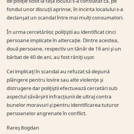
de poliţie sosit la faţa locului s-a constatat că, pe
fondul unor discuţii aprinse, în incinta localului s-a
declanşat un scandal între mai mulţi consumatori.
În urma cercetărilor, poliţiştii au identificat cinci
persoane implicate în altercaţie. Dintre acestea,
două persoane, respectiv un tânăr de 16 ani şi un
bărbat de 40 de ani, au fost răniţi uşor.
Cei implicaţi în scandal au refuzat să depună
plângere pentru lovire sau alte violenţe şi
distrugere dar poliţiştii efectuează cercetări sub
aspectul săvârşirii infracţiunii de ultraj contra
bunelor moravuri şi pentru identificarea tuturor
persoanelor angrenate în conflict.
Rareş Bogdan