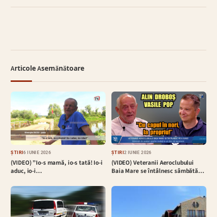
Articole Asemănătoare
ȘTIRI
6 IUNIE 2026
ȘTIRI
2 IUNIE 2026
(VIDEO) ”Io-s mamă, io-s tată! Io-i
(VIDEO) Veteranii Aeroclubului
aduc, io-i…
Baia Mare se întâlnesc sâmbătă…