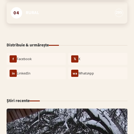
04
RURAL
295
Distribuie & urmărește
f
Facebook
𝕏
X
in
LinkedIn
wa
WhatsApp
Știri recente