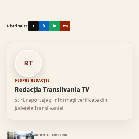
Distribuie:
f
𝕏
in
wa
RT
DESPRE REDACȚIE
Redacția Transilvania TV
Știri, reportaje și informații verificate din
județele Transilvaniei.
ARTICOLUL ANTERIOR