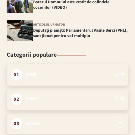
Botezul Domnului este vestit de colindele
coconilor (VIDEO)
ARTICOLUL URMĂTOR
Deputaţi pianişti: Parlamentarul Vasile Berci (PNL),
sancţionat pentru vot multiplu
Categorii populare
01
ȘTIRI
6110
02
SPORT
2496
03
SOCIAL
885