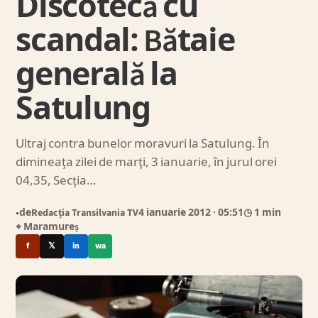
Discotecă cu
scandal: Bătaie
generală la
Satulung
Ultraj contra bunelor moravuri la Satulung. În
dimineaţa zilei de marţi, 3 ianuarie, în jurul orei
04,35, Secţia…
de
Redacția Transilvania TV
4 ianuarie 2012
· 05:51
◷ 1 min
●
⌖ Maramureș
f
𝕏
in
wa