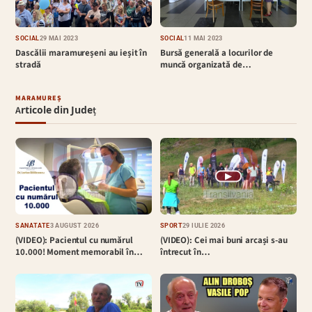
SOCIAL
29 MAI 2023
SOCIAL
11 MAI 2023
Dascălii maramureșeni au ieșit în
Bursă generală a locurilor de
stradă
muncă organizată de…
MARAMUREȘ
Articole din Județ
▶
SĂNĂTATE
3 AUGUST 2026
SPORT
29 IULIE 2026
(VIDEO): Pacientul cu numărul
(VIDEO): Cei mai buni arcași s-au
10.000! Moment memorabil în…
întrecut în…