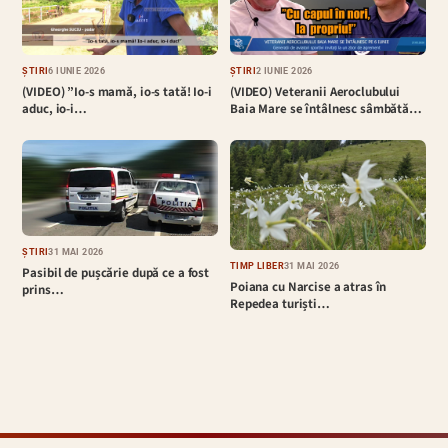
ȘTIRI
6 IUNIE 2026
ȘTIRI
2 IUNIE 2026
(VIDEO) ”Io-s mamă, io-s tată! Io-i
(VIDEO) Veteranii Aeroclubului
aduc, io-i…
Baia Mare se întâlnesc sâmbătă…
ȘTIRI
31 MAI 2026
TIMP LIBER
31 MAI 2026
Pasibil de pușcărie după ce a fost
Poiana cu Narcise a atras în
prins…
Repedea turiști…