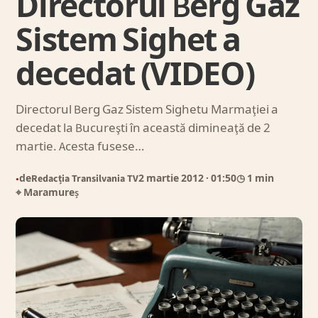
Directorul Berg Gaz
Sistem Sighet a
decedat (VIDEO)
Directorul Berg Gaz Sistem Sighetu Marmaţiei a
decedat la Bucureşti în această dimineaţă de 2
martie. Acesta fusese…
de
Redacția Transilvania TV
2 martie 2012
· 01:50
◷ 1 min
●
⌖ Maramureș