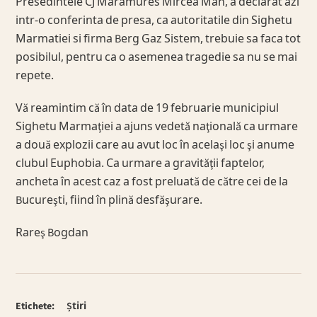
Presedintele CJ Maramures Mircea Man, a declarat azi
intr-o conferinta de presa, ca autoritatile din Sighetu
Marmatiei si firma Berg Gaz Sistem, trebuie sa faca tot
posibilul, pentru ca o asemenea tragedie sa nu se mai
repete.
Vă reamintim că în data de 19 februarie municipiul
Sighetu Marmaţiei a ajuns vedetă naţională ca urmare
a două explozii care au avut loc în acelaşi loc şi anume
clubul Euphobia. Ca urmare a gravităţii faptelor,
ancheta în acest caz a fost preluată de către cei de la
Bucureşti, fiind în plină desfăşurare.
Rareş Bogdan
Etichete:
Știri