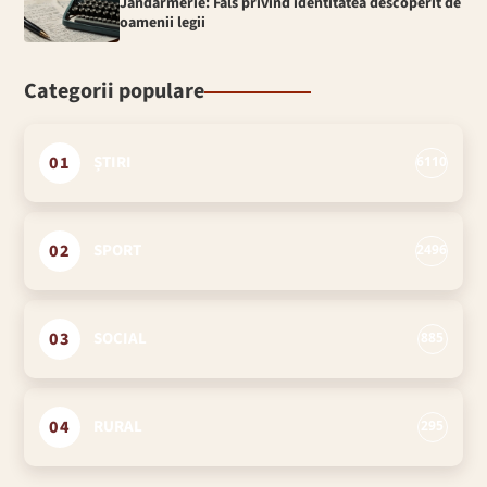
Jandarmerie: Fals privind identitatea descoperit de
oamenii legii
Categorii populare
01
ȘTIRI
6110
02
SPORT
2496
03
SOCIAL
885
04
RURAL
295