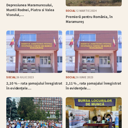
Depresiunea Maramuresului,
Muntii Rodnei, Piatra si Valea
SOCIAL
12 MARTIE 2024
Viseului,…
Premieră pentru România, în
Maramureș
SOCIAL
26 IULIE 2023
SOCIAL
26 IUNIE 2023
2,10 % – rata şomajului înregistrat
2,11 % , rata şomajului înregistrat
în evidenţele…
în evidenţele…