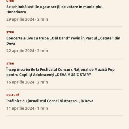
ȘTIRI
Se schimbă sediile a şase secţii de votare în municipiul
Hunedoara
29 aprilie 2024
· 2 min
ȘTIRI
Concertele live cu trupa „Old Band” revin în Parcul ,,Cetate” din
Deva
22 aprilie 2024
· 2 min
ȘTIRI
Încep înscrierile la Festivalul Concurs Național de Muzică Pop
pentru Copii și Adolescenți „DEVA MUSIC STAR”
16 aprilie 2024
· 2 min
CULTURĂ
Întâlnire cu jurnalistul Cornel Nistorescu, la Deva
11 aprilie 2024
· 1 min