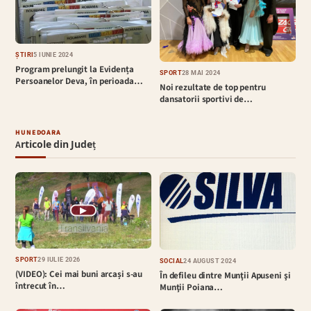
ȘTIRI
5 IUNIE 2024
Program prelungit la Evidența
SPORT
28 MAI 2024
Persoanelor Deva, în perioada…
Noi rezultate de top pentru
dansatorii sportivi de…
HUNEDOARA
Articole din Județ
▶
SPORT
29 IULIE 2026
SOCIAL
24 AUGUST 2024
(VIDEO): Cei mai buni arcași s-au
În defileu dintre Munţii Apuseni şi
întrecut în…
Munţii Poiana…