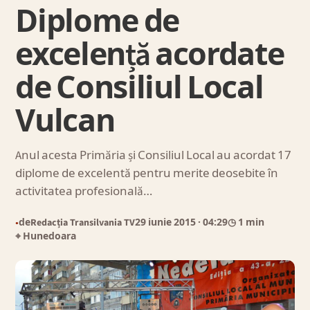
Diplome de
excelență acordate
de Consiliul Local
Vulcan
Anul acesta Primăria și Consiliul Local au acordat 17
diplome de excelentă pentru merite deosebite în
activitatea profesională…
de
Redacția Transilvania TV
29 iunie 2015
· 04:29
◷ 1 min
●
⌖ Hunedoara