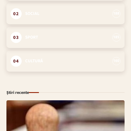
02
SOCIAL
188
03
SPORT
185
04
CULTURĂ
160
Știri recente