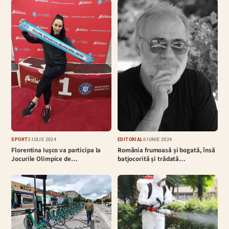
EDITORIAL
6 IUNIE 2024
SPORT
3 IULIE 2024
România frumoasă și bogată, însă
Florentina Iușco va participa la
batjocorită și trădată…
Jocurile Olimpice de…