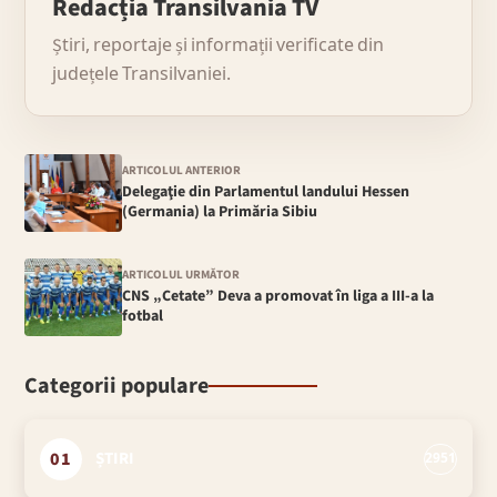
Redacția Transilvania TV
Știri, reportaje și informații verificate din
județele Transilvaniei.
ARTICOLUL ANTERIOR
Delegaţie din Parlamentul landului Hessen
(Germania) la Primăria Sibiu
ARTICOLUL URMĂTOR
CNS „Cetate” Deva a promovat în liga a III-a la
fotbal
Categorii populare
01
ȘTIRI
2951