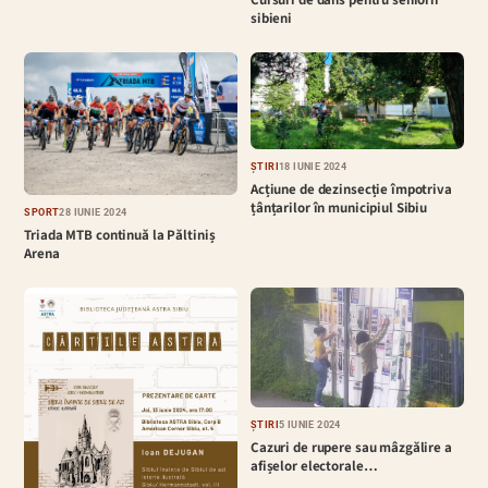
Cursuri de dans pentru seniorii
sibieni
ȘTIRI
18 IUNIE 2024
Acțiune de dezinsecție împotriva
țânțarilor în municipiul Sibiu
SPORT
28 IUNIE 2024
Triada MTB continuă la Păltiniș
Arena
ȘTIRI
5 IUNIE 2024
Cazuri de rupere sau mâzgălire a
afișelor electorale…