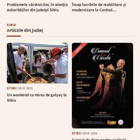
Problemele vârstnicilor, în atenția
Încep lucrările de reabilitare și
autorităților din județul Sibiu
modernizare la Centrul…
SIBIU
Articole din Județ
ȘTIRI
8 IULIE 2024
Un weekend cu miros de gulyaș la
Sibiu
ȘTIRI
3 IULIE 2024