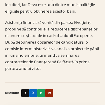
locuitori, iar Deva este una dintre municipalităţile
eligibile pentru obţinerea acestor bani.
Asistenţa financiară venită din partea Elveţiei îşi
propune să contribuie la reducerea discrepanţelor
economice şi sociale în cadrul Uniunii Europene.
După depunerea dosarelor de candidatură, o
comisie interministerială va analiza proiectele până
în luna noiembrie, urmând ca semnarea
contractelor de finanţare să fie făcută în prima
parte a anului viitor.
Distribuie:
f
𝕏
in
wa