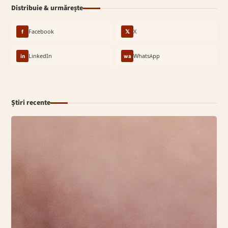
Distribuie & urmărește
f
Facebook
𝕏
X
in
LinkedIn
wa
WhatsApp
Știri recente