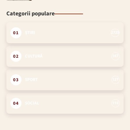
Categorii populare
01
ȘTIRI
2725
02
CULTURĂ
167
03
SPORT
127
04
SOCIAL
110