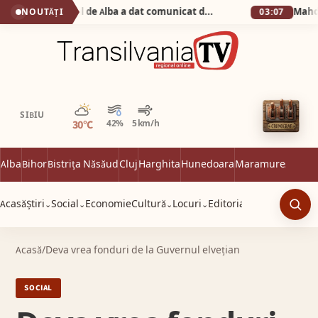
Știrea zilei! Prefectul de Alba a dat comunicat de presǎ cǎ s-a întâlnit cu… nevastă-sa la…Prefecturǎ!
NOUTĂȚI
03:07
Parțial noros
SIBIU
30°C
42%
5 km/h
Alba
Bihor
Bistrița Năsăud
Cluj
Harghita
Hunedoara
Maramureș
Satu 
Acasă
Știri
Social
Economie
Cultură
Locuri
Editorial
⌄
⌄
⌄
⌄
Caut
Acasă
/
Deva vrea fonduri de la Guvernul elvețian
SOCIAL