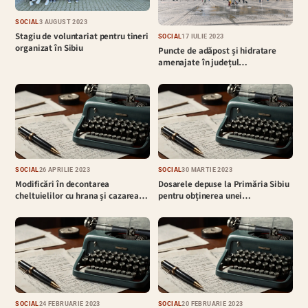
SOCIAL
3 AUGUST 2023
Stagiu de voluntariat pentru tineri
SOCIAL
17 IULIE 2023
organizat în Sibiu
Puncte de adăpost și hidratare
amenajate în județul…
SOCIAL
26 APRILIE 2023
SOCIAL
30 MARTIE 2023
Modificări în decontarea
Dosarele depuse la Primăria Sibiu
cheltuielilor cu hrana și cazarea…
pentru obținerea unei…
SOCIAL
24 FEBRUARIE 2023
SOCIAL
20 FEBRUARIE 2023