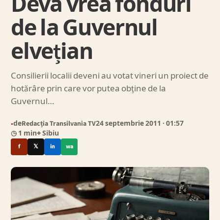
Deva vrea fonduri
de la Guvernul
elvețian
Consilierii localii deveni au votat vineri un proiect de
hotărâre prin care vor putea obţine de la
Guvernul…
de
Redacția Transilvania TV
24 septembrie 2011
· 01:57
●
◷ 1 min
⌖ Sibiu
f
𝕏
in
wa