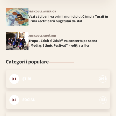
ARTICOLUL ANTERIOR
Vezi câți bani va primi municipiul Câmpia Turzii în
urma rectificării bugetului de stat
ARTICOLUL URMĂTOR
Trupa „Zdob si Zdub” va concerta pe scena
„Mediaș Ethnic Festival” – ediţia a II-a
Categorii populare
01
ȘTIRI
2951
02
SOCIAL
188