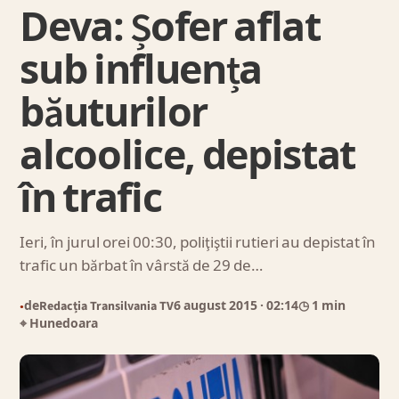
Deva: Șofer aflat
sub influența
băuturilor
alcoolice, depistat
în trafic
Ieri, în jurul orei 00:30, poliţiştii rutieri au depistat în
trafic un bărbat în vârstă de 29 de…
de
Redacția Transilvania TV
6 august 2015
· 02:14
◷ 1 min
●
⌖ Hunedoara