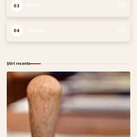
03
SPORT
185
04
CULTURĂ
160
Știri recente