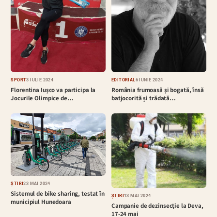
EDITORIAL
6 IUNIE 2024
SPORT
3 IULIE 2024
România frumoasă și bogată, însă
Florentina Iușco va participa la
batjocorită și trădată…
Jocurile Olimpice de…
ȘTIRI
23 MAI 2024
Sistemul de bike sharing, testat în
ȘTIRI
13 MAI 2024
municipiul Hunedoara
Campanie de dezinsecție la Deva,
17-24 mai