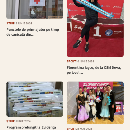
ȘTIRI
18 IUNIE 2024
Punctele de prim-ajutor pe timp
de caniculă din…
SPORT
10 IUNIE 2024
Florentina Iușco, de la CSM Deva,
pe locul…
ȘTIRI
5 IUNIE 2024
Program prelungit la Evidența
SPORT
28 MAI 2024