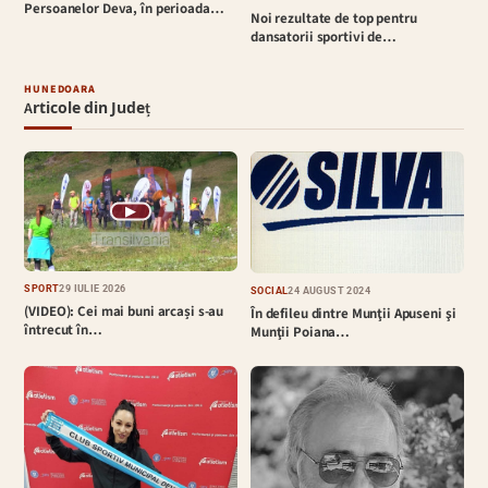
Persoanelor Deva, în perioada…
Noi rezultate de top pentru
dansatorii sportivi de…
HUNEDOARA
Articole din Județ
▶
SPORT
29 IULIE 2026
SOCIAL
24 AUGUST 2024
(VIDEO): Cei mai buni arcași s-au
În defileu dintre Munţii Apuseni şi
întrecut în…
Munţii Poiana…