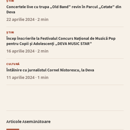
ȘTIRI
Concertele live cu trupa „Old Band” revin în Parcul ,,Cetate” din
Deva
22 aprilie 2024
· 2 min
ȘTIRI
Încep înscrierile la Festivalul Concurs Național de Muzică Pop
pentru Copii și Adolescenți „DEVA MUSIC STAR”
16 aprilie 2024
· 2 min
CULTURĂ
Întâlnire cu jurnalistul Cornel Nistorescu, la Deva
11 aprilie 2024
· 1 min
Articole Asemănătoare