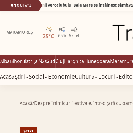
IDEO) Veteranii Aeroclubului Baia Mare se întâlnesc sâmbătă 6 iunie
NOUTĂȚI
Parțial noros
MARAMUREȘ
25°C
65%
6 km/h
Alba
Bihor
Bistrița Năsăud
Cluj
Harghita
Hunedoara
Maramur
Acasă
Știri
Social
Economie
Cultură
Locuri
Edito
⌄
⌄
⌄
⌄
Acasă
/
Despre ”nimicuri” estivale, într-o țară cu oamen
ȘTIRI