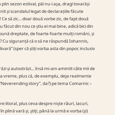
lin sezon estival, păi nu-i așa, dragi tovarăși
it și scandalul legat de declarațiile făcute
Ce să zic… doar două vorbe zic, de fapt două
făcut din nou ce știu ei mai bine, adică bici din
 bună dreptate, de foarte-foarte mulți români, și
 Cu siguranță că o să ne răspundă Iohannis,
vară” (sper că știți vorba asta din popor, inclusiv
ăzi și autostrăzi… însă mi-am amintit câte mii de
ima vreme, plus că, de exemplu, deja realmente
ilm ”Neverending story”, da?) pe tema Comarnic –
e litoral, plus ceva despre niște râuri, lacuri,
 plină vară și, știți, până la urmă e vorba (și)