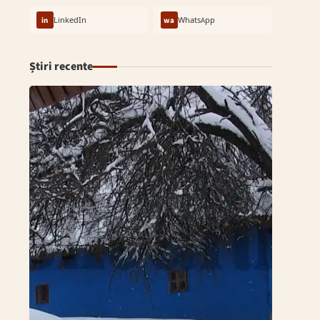
in
LinkedIn
wa
WhatsApp
Știri recente