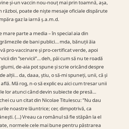
ă vine și-un vaccin nou-nouț mai prin toamnă, așa,
 război, poate de niște mesaje oficiale dispărute
umpăra gaz la iarnă ș.a.m.d.
te mare parte a media – în special aia din
 grămezile de bani publici… mda, bănuții ăia
ă pro-vaccinare și pro-certificat verde, apoi
ervicii din ”servicii”… deh, păi cum să nu te roadă
și glumi, de-aia pot spune și scrie oricând despre
e alții… da, daaa, știu, o să-mi spuneți, unii, că și
află. Mă rog, n-o să explic eu aici cum tresar unii
iele lor atunci când devin subiecte de presă…
nchei cu un citat din Nicolae Titulescu: ”Nu dau
ile noastre lăuntrice; cer, dimpotrivă, ca
mâneşti. (…) Vreau ca românul să fie stăpân la el
nitate, normele cele mai bune pentru păstrarea