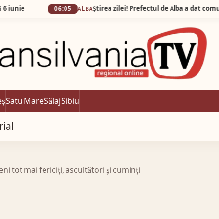
06:05
ALBA
eș
Satu Mare
Sălaj
Sibiu
rial
i tot mai fericiți, ascultători și cuminți