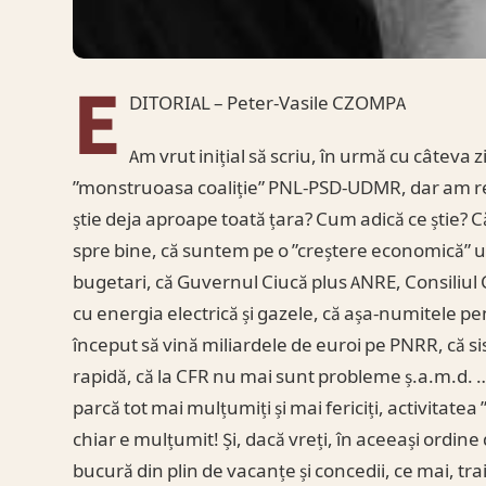
E
DITORIAL – Peter-Vasile CZOMPA
Am vrut inițial să scriu, în urmă cu câteva
”monstruoasa coaliție” PNL-PSD-UDMR, dar am renu
știe deja aproape toată țara? Cum adică ce știe? Că 
spre bine, că suntem pe o ”creștere economică” ul
bugetari, că Guvernul Ciucă plus ANRE, Consiliul
cu energia electrică și gazele, că așa-numitele pen
început să vină miliardele de euroi pe PNRR, că si
rapidă, că la CFR nu mai sunt probleme ș.a.m.d.
parcă tot mai mulțumiți și mai fericiți, activitat
chiar e mulțumit! Și, dacă vreți, în aceeași ordine 
bucură din plin de vacanțe și concedii, ce mai, trai 