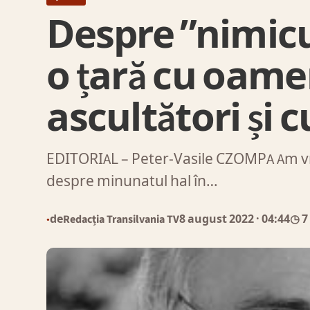
Despre ”nimicur
o țară cu oamen
ascultători și 
EDITORIAL – Peter-Vasile CZOMPA Am vrut 
despre minunatul hal în…
de
Redacția Transilvania TV
8 august 2022
· 04:44
◷ 7
●