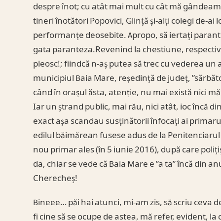
despre înot; cu atât mai mult cu cât mă gândeam 
tineri înotători Popovici, Glință și-alți colegi de-a
performanțe deosebite. Apropo, să iertați parantez
gata paranteza.Revenind la chestiune, respectiv 
pleosc!; fiindcă n-aș putea să trec cu vederea u
municipiul Baia Mare, reședință de județ, ”sărbător
când în orașul ăsta, atenție, nu mai există nici mă
Iar un ștrand public, mai rău, nici atât, ioc încă di
exact așa scandau susținătorii înfocați ai primar
edilul băimărean fusese adus de la Penitenciarul
nou primar ales (în 5 iunie 2016), după care polițiș
da, chiar se vede că Baia Mare e ”a ta” încă din a
Cherecheș!
Bineee… păi hai atunci, mi-am zis, să scriu ceva d
fi cine să se ocupe de astea, mă refer, evident, la 