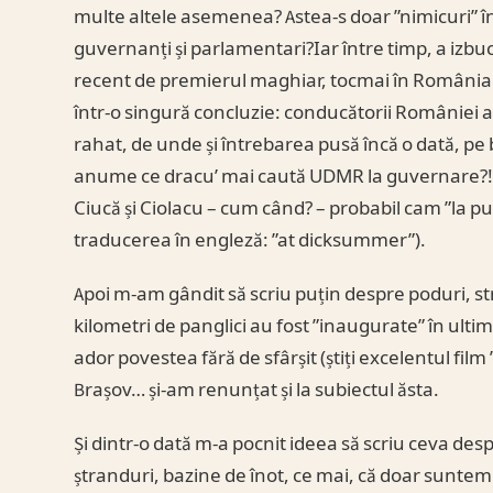
multe altele asemenea? Astea-s doar ”nimicuri” în p
guvernanți și parlamentari?Iar între timp, a izbucn
recent de premierul maghiar, tocmai în România! 
într-o singură concluzie: conducătorii României au 
rahat, de unde și întrebarea pusă încă o dată, pe
anume ce dracu’ mai caută UDMR la guvernare?!?
Ciucă și Ciolacu – cum când? – probabil cam ”la puli
traducerea în engleză: ”at dicksummer”).
Apoi m-am gândit să scriu puțin despre poduri, str
kilometri de panglici au fost ”inaugurate” în ult
ador povestea fără de sfârșit (știți excelentul f
Brașov… și-am renunțat și la subiectul ăsta.
Și dintr-o dată m-a pocnit ideea să scriu ceva despr
ștranduri, bazine de înot, ce mai, că doar suntem în