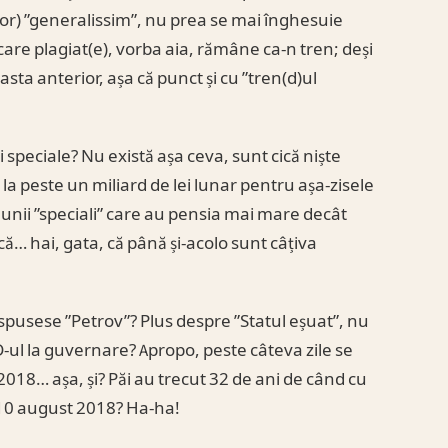
or) ”generalissim”, nu prea se mai înghesuie
are plagiat(e), vorba aia, rămâne ca-n tren; deși
asta anterior, așa că punct și cu ”tren(d)ul
 speciale? Nu există așa ceva, sunt cică niște
 la peste un miliard de lei lunar pentru așa-zisele
t unii ”speciali” care au pensia mai mare decât
că… hai, gata, că până și-acolo sunt câțiva
 spusese ”Petrov”? Plus despre ”Statul eșuat”, nu
SD-ul la guvernare? Apropo, peste câteva zile se
2018… așa, și? Păi au trecut 32 de ani de când cu
de 10 august 2018? Ha-ha!