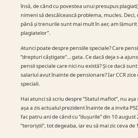
însă, de când cu povestea unui presupus plagiat(
nimeni să descâlcească problema, mucles. Deci, c
până și trenurile sunt mai mult în aer, am lămurit 
plagiatelor”.
Atunci poate despre pensiile speciale? Care pensii
”drepturi câștigate”… gata. Ce dacă deja s-a ajuns
pensii speciale care nici nu există? Și ce dacă sun
salariul avut înainte de pensionare? Iar CCR zice 
speciali.
Hai atunci să scriu despre ”Statul mafiot”, nu așa
așa a zis actualul prezident înainte de a invita P
fac patru ani de când cu ”dușurile” din 10 august 
”teroriștii”, tot degeaba, iar eu să mai zic ceva 