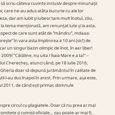
să scriu câteva cuvinte inclusiv despre minunații
i lor, care ne-au adus atâta bucurie cu ale lor
a, dar am iubit și iubesc tare mult înotul, zău,
la tema menționată, am renunțat iute și la asta,
n aspect de care sunt atât de ”mândru”, mdaaa:
ește” în vara asta împlinirea a 10 ani (sic!) de
car un singur bazin olimpic de înot, în aer liber!
n 2009! ”Cătăline, nu uita / Baia Mare e a ta!” –
ului Cherecheș, atunci când, pe 18 iulie 2016,
 Gherla doar să depună jurământul în calitate de
tii l-au dus înapoi în arest. Prin urmare, așa este,
nul 2011, de când ești primar, domnule
espre circul cu plagiatele. Doar că nu prea ar mai
comitete și comisii oficiale… sau poate-ar mai fi,