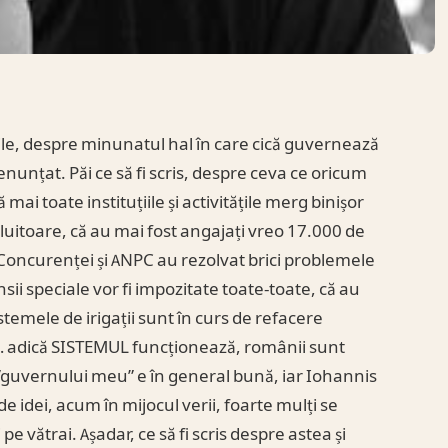
 zile, despre minunatul hal în care cică guvernează
nțat. Păi ce să fi scris, despre ceva ce oricum
mai toate instituțiile și activitățile merg binișor
uitoare, că au mai fost angajați vreo 17.000 de
 Concurenței și ANPC au rezolvat brici problemele
sii speciale vor fi impozitate toate-toate, că au
stemele de irigații sunt în curs de refacere
 … adică SISTEMUL funcționează, românii sunt
ea ”guvernului meu” e în general bună, iar Iohannis
de idei, acum în mijocul verii, foarte mulți se
pe vătrai. Așadar, ce să fi scris despre astea și