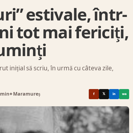
i” estivale, într-
i tot mai fericiți,
cuminți
inițial să scriu, în urmă cu câteva zile,
 min
⌖ Maramureș
f
𝕏
in
wa