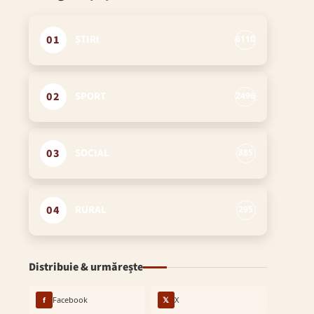
01
ȘTIRI
6110
02
SPORT
2496
03
SOCIAL
885
04
RURAL
295
Distribuie & urmărește
f
Facebook
𝕏
X