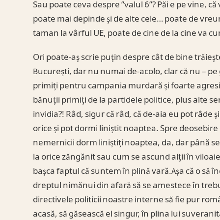
Sau poate ceva despre ”valul 6”? Păi e pe vine, c
poate mai depinde și de alte cele… poate de vreun
taman la vârful UE, poate de cine de la cine va c
Ori poate-aș scrie puțin despre cât de bine trăieș
București, dar nu numai de-acolo, clar că nu – pe
primiți pentru campania murdară și foarte agresiv
bănuții primiți de la partidele politice, plus alte s
invidia?! Râd, sigur că râd, că de-aia eu pot râde 
orice și pot dormi liniștit noaptea. Spre deosebire d
nemernicii dorm liniștiți noaptea, da, dar până se 
la orice zăngănit sau cum se ascund alții în viloa
bașca faptul că suntem în plină vară.Așa că o să î
dreptul nimănui din afară să se amestece în trebur
directivele politicii noastre interne să fie pur ro
acasă, să găsească el singur, în plina lui suvera