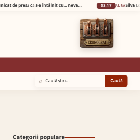
Știrea zilei! Prefectul de Alba a dat comunicat de presǎ cǎ s-a întâlnit cu… nevastă-sa la…Prefecturǎ!
03:17
ALBA
⌕
Caută
Categorii populare