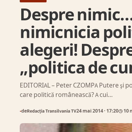
Despre nimic…
nimicnicia polit
alegeri! Despre
„politica de cu
EDITORIAL – Peter CZOMPA Putere şi poli
care politică românească? A cui…
de
Redacția Transilvania TV
24 mai 2014
· 17:20
◷ 10 
●