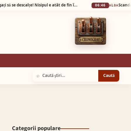
Plaja din Tunisia unde turiștii sunt obligați să se descalțe! Nisipul e atât de fin încât pare cernut prin sită!
06:46
ALBA
⌕
Caută
Categorii populare