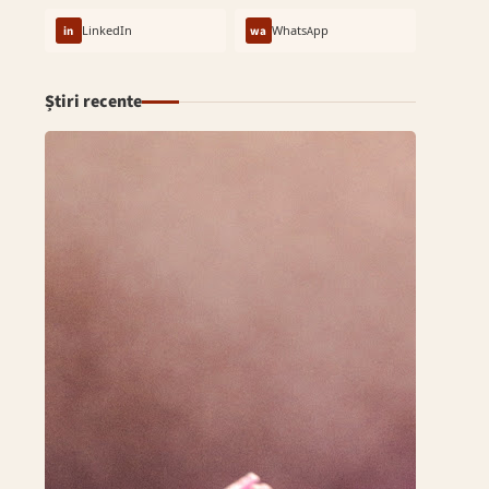
in
LinkedIn
wa
WhatsApp
Știri recente