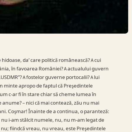
e hidoase, da’ care politică românească? A cui
omânia, în favoarea României? A actualului guvern
 „USDMR”? A fostelor guverne portocalii? A lui
în minte apropo de faptul că Preşedintele
um c-ar fi în stare chiar să cheme lumea în
 ce anume? – nici că mai contează, zău nu mai
0 ani. Coşmar! Înainte de a continua, o paranteză:
că nu i-am stâlcit numele, nu, nu m-am legat de
., nu; fiindcă vreau, nu vreau, este Preşedintele