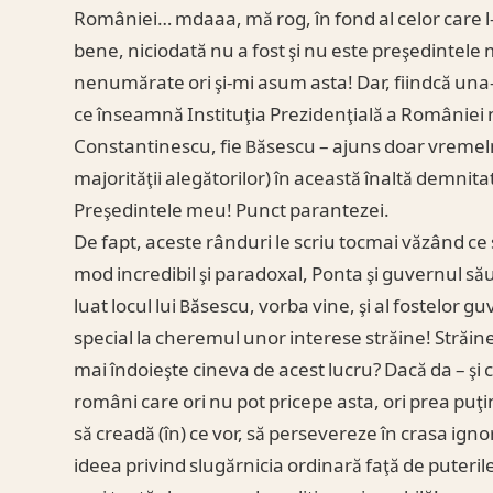
României… mdaaa, mă rog, în fond al celor care l-
bene, niciodată nu a fost şi nu este preşedintele
nenumărate ori şi-mi asum asta! Dar, fiindcă una-i 
ce înseamnă Instituţia Prezidenţială a României nu
Constantinescu, fie Băsescu – ajuns doar vremelni
majorităţii alegătorilor) în această înaltă demnit
Preşedintele meu! Punct parantezei.
De fapt, aceste rânduri le scriu tocmai văzând ce
mod incredibil şi paradoxal, Ponta şi guvernul său
luat locul lui Băsescu, vorba vine, şi al fostelor g
special la cheremul unor interese străine! Străin
mai îndoieşte cineva de acest lucru? Dacă da – şi
români care ori nu pot pricepe asta, ori prea puţin l
să creadă (în) ce vor, să persevereze în crasa igno
ideea privind slugărnicia ordinară faţă de puteril