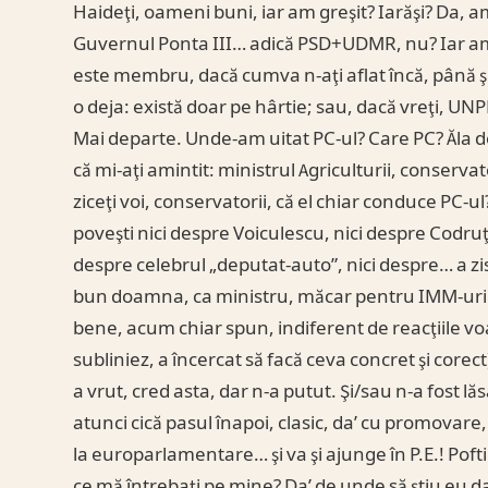
Haideţi, oameni buni, iar am greşit? Iarăşi? Da, a
Guvernul Ponta III… adică PSD+UDMR, nu? Iar am 
este membru, dacă cumva n-aţi aflat încă, până ş
o deja: există doar pe hârtie; sau, dacă vreţi, UN
Mai departe. Unde-am uitat PC-ul? Care PC? Ăla de 
că mi-aţi amintit: ministrul Agriculturii, conserva
ziceţi voi, conservatorii, că el chiar conduce PC-u
poveşti nici despre Voiculescu, nici despre Codruţ
despre celebrul „deputat-auto”, nici despre… a zis 
bun doamna, ca ministru, măcar pentru IMM-uri şi 
bene, acum chiar spun, indiferent de reacţiile voa
subliniez, a încercat să facă ceva concret şi corect
a vrut, cred asta, dar n-a putut. Şi/sau n-a fost lă
atunci cică pasul înapoi, clasic, da’ cu promovar
la europarlamentare… şi va şi ajunge în P.E.! P
ce mă întrebaţi pe mine? Da’ de unde să ştiu eu 