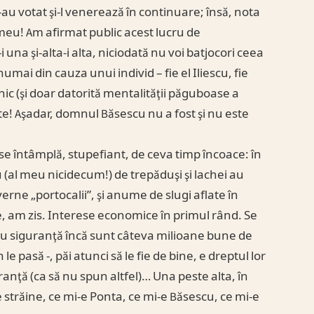
au votat şi-l venerează în continuare; însă, nota
 meu! Am afirmat public acest lucru de
una şi-alta-i alta, niciodată nu voi batjocori ceea
mai din cauza unui individ – fie el Iliescu, fie
c (şi doar datorită mentalităţii păguboase a
ate! Aşadar, domnul Băsescu nu a fost şi nu este
 se întâmplă, stupefiant, de ceva timp încoace: în
 (al meu nicidecum!) de trepăduşi şi lachei au
uverne „portocalii”, şi anume de slugi aflate în
e, am zis. Interese economice în primul rând. Se
 cu siguranţă încă sunt câteva milioane bune de
e pasă -, păi atunci să le fie de bine, e dreptul lor
ranţă (ca să nu spun altfel)… Una peste alta, în
e străine, ce mi-e Ponta, ce mi-e Băsescu, ce mi-e