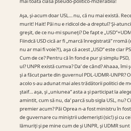
mai toată clasa pseudo-politico-mizerabilă!
Aşa, şi-acum doar USL… nu, că nu mai există. Recen
murit! Hait! Păi nu e ridicol de-a dreptul? Şi-at
greşit, de ce nu-mi spuneţi? De fapt e „USD”+UDM
Fiindcă USD cică ar fi „marcă înregistrată” rromă 
nu ar mai fi voie?!), aşa că acest „USD” este cla
Cum de ce? Pentru că în fond e pur şi simplu PSD,
ul? UNPR există cumva? Da’ de când? Ahaaa, îmi şop
şi a făcut parte din guvernul PDL-UDMR-UNPR? Oo
acolo s-au adunat mai ales trădătorii politici de mese
ştaif… aşa, şi „uniunea” asta a şi participat la al
amintit, cum să nu, da’ parcă sub sigla USL, nu? C
premier acum? Păi Oprea n-a fost ministru în foste
de guvernare cu miniştrii udemerişti (sic!) şi cu c
lămuriţi şi pe mine cum de şi UNPR, şi UDMR sunt 