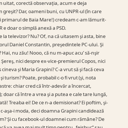
m uitat, corectă observaţia, acum e deja
greşit? Dar, oameni buni, cu UNPR-ul (în care
i primarul de Baia Mare!) credeam c-am lămurit-
PR e doar o simplă anexă a PSD.
la televizor? Nu? Of, na că uitasem şi asta, bine
torul Daniel Constantin, preşedintele PC-ului. Şi
l? Hai, nu zău! Nooo, că nu m-apuc acu’ să-nşir
 Şereş, nici despre ex-vice-premierul Copos, nici
cineva şi Maria Grapini? C-a vrut să şi facă ceva
turism? Poate, probabil c-o fi vrut (şi, nota
stre: chiar cred că într-adevăr a încercat,
); doar că între a vrea şi a putea e cale tare lungă,
sată! Treaba ei! De ce n-a demisionat? Ei poftim, şi-
e, c-aşa-i moda, deci doamna Grapini candidează
oftim? Şi cu facebook-ul doamnei cum rămâne? De
dacă va avea mai mult timp pentru „feisbuc” sau