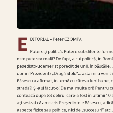
E
DITORIAL – Peter CZOMPA
Putere şi politică. Putere sub diferite form
este puterea reală? De fapt, a cui politică, în R
pesedisto-udemerist poreclit de unii, în băşcălie,
domn’ Prezident? „Dragă Stolo”… asta mi-a venit 
Băsescu a afirmat, în urmă cu câteva luni bune, c
stradă?! Şi-a şi făcut-o! De mai multe ori! Pentru
contează după tot delirul care-a fost în ultimii 1
aţi sesizat că am scris Preşedintele Băsescu, adi
aspecte fizice sau psihice, nici de „succesuri” etc