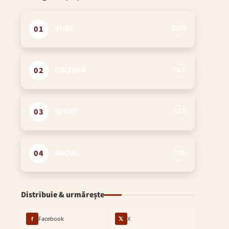
01
ȘTIRI
2725
02
CULTURĂ
167
03
SPORT
127
04
SOCIAL
110
Distribuie & urmărește
f
Facebook
𝕏
X