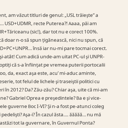
t, am văzut titluri de genul: „USL trăieşte” a
unci… USD+UDMR, recte Puterea?! Aaaa, păi am
R+Tăriceanu (sic!), dar tot nu e corect 100%.
(că doar n-o să spun ţigănească, nici nu spun, că
r PSD+PC+UNPR… însă iar nu-mi pare tocmai corect.
 şi-atât! Cum adică unde-am uitat PC-ul şi UNPR-
tiţi că s-a înfiinţat pe vremea puterii portocalii
o, da, exact aşa este, acu’ mi-aduc aminte,
rie, tot felul de lichele şi traseiştii politici cu
egeri în 2012? Da? Zău-zău? Chiar aşa, uite că mi-am
ine? Gabriel Oprea e preşedintele? Ba e şi vice-
le guverne Boc I-VI? Şi n-a fost pe-atunci coleg
ei pedelişti? Aşa-i? În cazul ăsta…. ăăăăă… nu mă
astăzi tot la guvernare, în Guvernul Ponta?