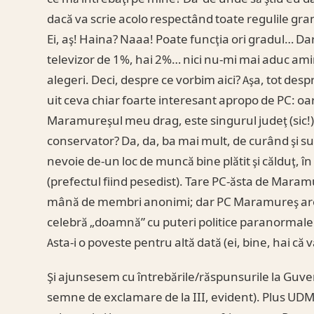
dacă va scrie acolo respectând toate regulile gra
Ei, aş! Haina? Naaa! Poate funcţia ori gradul… Da
televizor de 1%, hai 2%… nici nu-mi mai aduc ami
alegeri. Deci, despre ce vorbim aici? Aşa, tot desp
uit ceva chiar foarte interesant apropo de PC: oare
Maramureşul meu drag, este singurul judeţ (sic!) 
conservator? Da, da, ba mai mult, de curând şi su
nevoie de-un loc de muncă bine plătit şi călduţ, în
(prefectul fiind pesedist). Tare PC-ăsta de Maramur
mână de membri anonimi; dar PC Maramureş are î
celebră „doamnă” cu puteri politice paranormale ş
Asta-i o poveste pentru altă dată (ei, bine, hai că v
Şi ajunsesem cu întrebările/răspunsurile la Guvern
semne de exclamare de la III, evident). Plus UDMR 