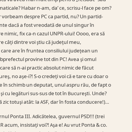
maticale? Habar n-am, da’ ce, scrisu-l face pe om?
r vorbeam despre PC ca partid, nu? Un partid-
nte dacă a fost vreodată de unul singur în
re nimic, fix ca-n cazul UNPR-ului! Oooo, era să
 câţi dintre voi ştiu că judeţul meu,
care are în fruntea consiliului judeţean un
bprefectul provine tot din PC! Avea şi omul
 care să n-ai practic absolut nimic de făcut
eş, no aşe-i?! S-o credeţi voi că e tare cu doar o
n schimb un deputat, unul aspru rău, de fapt o
i cu legături sus-sus de tot în Bucureşti. Unde?
ă zic totuşi atât: la ASF, dar în fosta conducere!)…
ul Ponta III. Adicătelea, guvernul PSD!!! (trei
acum, insistaţi voi?! Aşa e! Au vrut Ponta & co.