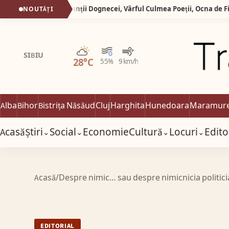
Silva Logistic Services. Munții Dognecei, Vârful Culmea Poeții, Ocna de Fier, zone desprinse dintr-o poveste în care timpul a uitat să mai grabească pașii oamenilor.
NOUTĂȚI
Parțial noros
SIBIU
28°C
55%
9 km/h
Alba
Bihor
Bistrița Năsăud
Cluj
Harghita
Hunedoara
Maramur
Acasă
Știri
Social
Economie
Cultură
Locuri
Edito
⌄
⌄
⌄
⌄
Acasă
/
Despre nimic… sau despre nimicnicia politician
EDITORIAL