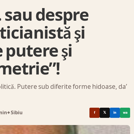
 sau despre
icianistă şi
 putere şi
metrie”!
tică. Putere sub diferite forme hidoase, da’
min
⌖ Sibiu
f
𝕏
in
wa