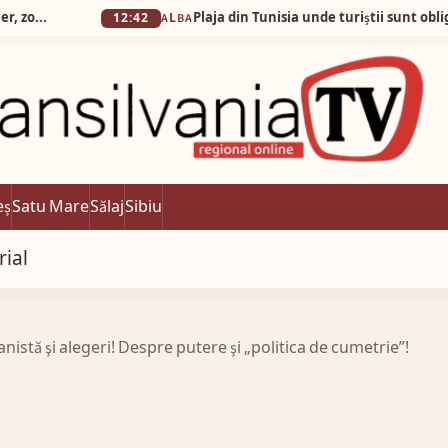
12:42
ALBA
eș
Satu Mare
Sălaj
Sibiu
rial
istă şi alegeri! Despre putere şi „politica de cumetrie”!