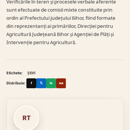
Verificările în teren și procesele verbale aferente
sunt efectuate de comisii mixte constituite prin
ordin al Prefectului județului Bihor, fiind formate
din reprezentanți ai primăriilor, Direcției pentru
Agricultură Județeană Bihor și Agenției de Plăți și
Intervenție pentru Agricultură.
Etichete:
Știri
Distribuie:
f
𝕏
in
wa
RT