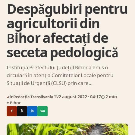
Despăgubiri pentru
agricultorii din
Bihor afectați de
seceta pedologică
Instituția Prefectului-Județul Bihor a emis o
circulară în atenția Comitetelor Locale pentru
Situații de Urgență (CLSU) prin care…
de
Redacția Transilvania TV
2 august 2022
· 04:17
◷ 2 min
●
⌖ Bihor
f
𝕏
in
wa