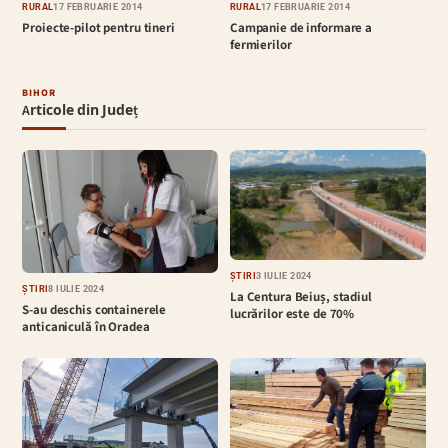
RURAL
17 FEBRUARIE 2014
RURAL
17 FEBRUARIE 2014
Proiecte-pilot pentru tineri
Campanie de informare a
fermierilor
BIHOR
Articole din Județ
ȘTIRI
3 IULIE 2024
ȘTIRI
8 IULIE 2024
La Centura Beiuș, stadiul
S-au deschis containerele
lucrărilor este de 70%
anticaniculă în Oradea