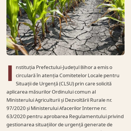
I
nstituția Prefectului-Județul Bihor a emis o
circulară în atenția Comitetelor Locale pentru
Situații de Urgență (CLSU) prin care solicită
aplicarea măsurilor Ordinului comun al
Ministerului Agriculturii și Dezvoltării Rurale nr.
97/2020 și Ministerului Afacerilor Interne nr.
63/2020 pentru aprobarea Regulamentului privind
gestionarea situațiilor de urgență generate de