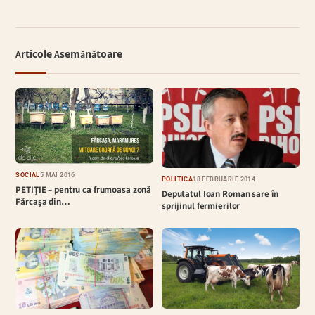
Articole Asemănătoare
SOCIAL
5 MAI 2016
POLITICĂ
18 FEBRUARIE 2014
PETIȚIE – pentru ca frumoasa zonă
Deputatul Ioan Roman sare în
Fărcașa din…
sprijinul fermierilor