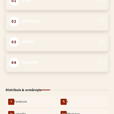
01
ȘTIRI
1753
02
EDITORIAL
117
03
SOCIAL
78
04
CULTURĂ
41
Distribuie & urmărește
f
Facebook
𝕏
X
in
LinkedIn
wa
WhatsApp