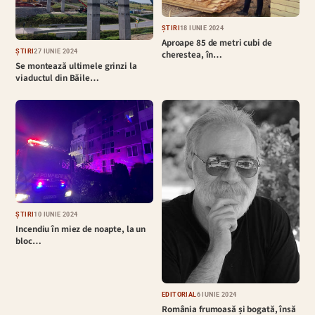
ȘTIRI
18 IUNIE 2024
Aproape 85 de metri cubi de
ȘTIRI
27 IUNIE 2024
cherestea, în…
Se montează ultimele grinzi la
viaductul din Băile…
ȘTIRI
10 IUNIE 2024
Incendiu în miez de noapte, la un
bloc…
EDITORIAL
6 IUNIE 2024
România frumoasă și bogată, însă