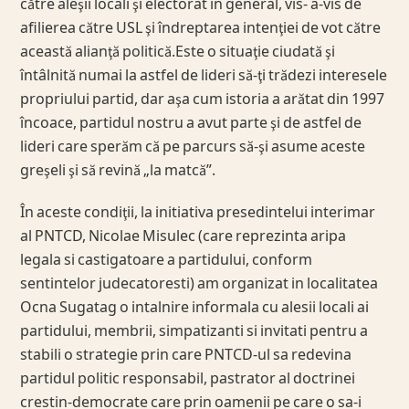
către aleşii locali şi electorat în general, vis- a-vis de
afilierea către USL şi îndreptarea intenţiei de vot către
această alianţă politică.Este o situaţie ciudată şi
întâlnită numai la astfel de lideri să-ţi trădezi interesele
propriului partid, dar aşa cum istoria a arătat din 1997
încoace, partidul nostru a avut parte şi de astfel de
lideri care sperăm că pe parcurs să-şi asume aceste
greşeli şi să revină „la matcă”.
În aceste condiţii, la initiativa presedintelui interimar
al PNTCD, Nicolae Misulec (care reprezinta aripa
legala si castigatoare a partidului, conform
sentintelor judecatoresti) am organizat in localitatea
Ocna Sugatag o intalnire informala cu alesii locali ai
partidului, membrii, simpatizanti si invitati pentru a
stabili o strategie prin care PNTCD-ul sa redevina
partidul politic responsabil, pastrator al doctrinei
crestin-democrate care prin oamenii pe care o sa-i