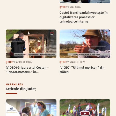
ȘTIRI
21 MAI 2026
Castel Transilvania investește în
digitalizarea proceselor
tehnologice interne
ȘTIRI
28 APRILIE 2026
ȘTIRI
22 MARTIE 2026
(VIDEO) Grigore a lui Costan –
(VIDEO) ”Ultimul mohican” din
”INSTAGRAMABIL” în…
Măleni
MARAMUREȘ
Articole din Județ
▶