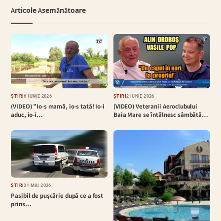
Articole Asemănătoare
ȘTIRI
6 IUNIE 2026
ȘTIRI
2 IUNIE 2026
(VIDEO) ”Io-s mamă, io-s tată! Io-i
(VIDEO) Veteranii Aeroclubului
aduc, io-i…
Baia Mare se întâlnesc sâmbătă…
ȘTIRI
31 MAI 2026
Pasibil de pușcărie după ce a fost
prins…