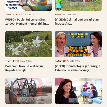
SĂNĂTATE
3 AUGUST 2026
SPORT
29 IULIE 2026
(VIDEO): Pacientul cu numărul
(VIDEO): Cei mai buni arcași s-au
10.000! Moment memorabil în…
întrecut în…
TIMP LIBER
31 MAI 2026
SĂNĂTATE
27 MAI 2026
Poiana cu Narcise a atras în
(VIDEO) Stomatologia și Chirurgia
Repedea turiști…
Estetică ne schimbă viața