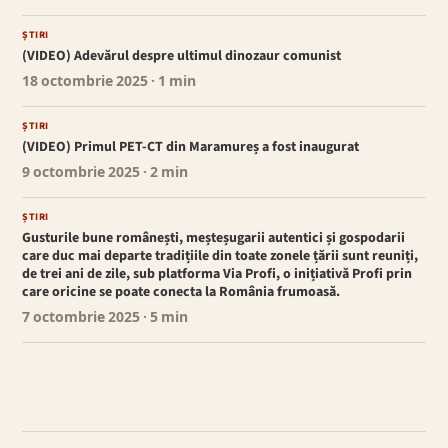
ȘTIRI
(VIDEO) Adevărul despre ultimul dinozaur comunist
18 octombrie 2025
· 1 min
ȘTIRI
(VIDEO) Primul PET-CT din Maramureș a fost inaugurat
9 octombrie 2025
· 2 min
ȘTIRI
Gusturile bune românești, meșteșugarii autentici și gospodarii
care duc mai departe tradițiile din toate zonele țării sunt reuniți,
de trei ani de zile, sub platforma Via Profi, o inițiativă Profi prin
care oricine se poate conecta la România frumoasă.
7 octombrie 2025
· 5 min