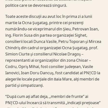
politice care se devorează singură.
Toate aceste discuţii au avut loc în prima zi a lunii
martie la Ocna Şugatag, printre cei prezenţi
numărându-se viceprimarul din Şieu, Petrovan Ioan,
ing. Florin Susa din partea organizaţiei Sighet,
consilierii locali Dunca Vasile, Petru Toporan şi Mircea
Chindriş din cadrul organizaţiei Ocna Şugatag, prof.
Simion Ciurte şi consilierul Nicolae Dragoş –
reprezentanti ai organizaţiilor din zona Chioar –
Codru, Opriş Mihai, fost consilier judeţean, Vasile
Ianovici, Ioan Doru Dancuş, fost candidat al PNŢCD la
alegerile locale parţiale din Baia Mare, alţi membri de
partid şi simpatizanţi.
“După cum aţi aflat deja, „membri de frunte” ai
PNŢCD-ului încearcă să transmită „indicaţii preţioase”