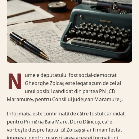
N
umele deputatului fost social-democrat
Gheorghe Zoicaş este legat acum de cel al
unui posibil candidat din partea PNŢCD
Maramureş pentru Consiliul Judeţean Maramureş.
Informaţia este confirmată de către fostul candidat
pentru Primăria Baia Mare, Doru Dăncuş, care
vorbeşte despre faptul că Zoicaş şi-ar fi manifestat
interesul pentru resuscitarea acestei formaţiuni