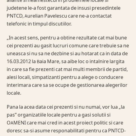
aliante si neamestecul in problemele locale si
judetene le-a fost garantata de insusi presedintele
PNTCD, Aurelian Pavelescu care ne-a contactat
telefonic in timpul discutiilor.
„In acest sens, pentru a obtine rezultate cat mai bune
cei prezenti au gasit lucruri comune care trebuie sa ne
uneasca si nu sa ne dezbine si au hotarat ca in data de
16.03.2012 la Baia Mare, sa aibe loc o intalnire largita
in care sa fie prezenti cat mai multi membrii de partid,
alesi locali, simpatizanti pentru a alege o conducere
interimara care sa se ocupe de gestionarea alegerilor
locale.
Pana la acea data cei prezenti si nu numai, vor lua „la
pas” organizatiile locale pentru a gasi solutii si
OAMENI care mai cred in acest proiect politic si care
doresc sa-si asume responabilitati pentru ca PNTCD-