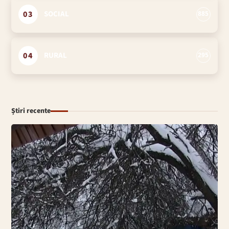
03
SOCIAL
885
04
RURAL
295
Știri recente