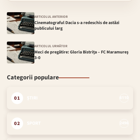
ARTICOLUL ANTERIOR
Cinematograful Dacia s-a redeschis de astăzi
publicului larg
ARTICOLUL URMĂTOR
Meci de pregătire: Gloria Bistriţa – FC Maramureş
3-0
Categorii populare
01
ȘTIRI
6110
02
SPORT
2496