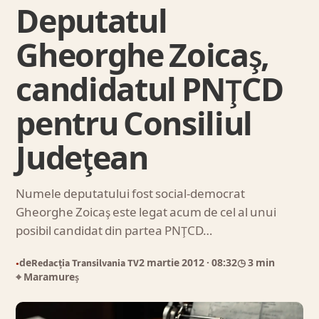
Deputatul
Gheorghe Zoicaş,
candidatul PNŢCD
pentru Consiliul
Judeţean
Numele deputatului fost social-democrat
Gheorghe Zoicaş este legat acum de cel al unui
posibil candidat din partea PNŢCD…
de
Redacția Transilvania TV
2 martie 2012
· 08:32
◷ 3 min
●
⌖ Maramureș