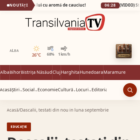
 capitala fumului cu aromă de cauciuc!
NOUTĂȚI
06:28
Senin
ALBA
26°C
68%
1 km/h
Alba
Bihor
Bistrița Năsăud
Cluj
Harghita
Hunedoara
Maramureș
Satu 
Acasă
Știri
Social
Economie
Cultură
Locuri
Editorial
⌄
⌄
⌄
⌄
Caut
Acasă
/
Dascalii, testati din nou in luna septembrie
EDUCAȚIE