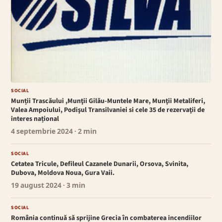
SOCIAL
Munții Trascăului ,Munţii Gilău-Muntele Mare, Munţii Metaliferi,
Valea Ampoiului, Podişul Transilvaniei si cele 35 de rezervaţii de
interes național
4 septembrie 2024
· 2 min
SOCIAL
Cetatea Tricule, Defileul Cazanele Dunarii, Orsova, Svinita,
Dubova, Moldova Noua, Gura Vaii.
19 august 2024
· 3 min
SOCIAL
România continuă să sprijine Grecia în combaterea incendiilor