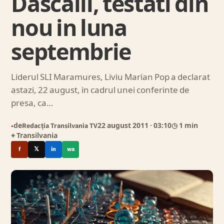
Dascalii, testati din
nou in luna
septembrie
Liderul SLI Maramures, Liviu Marian Pop a declarat
astazi, 22 august, in cadrul unei conferinte de
presa, ca…
de
Redacția Transilvania TV
22 august 2011
· 03:10
◷ 1 min
●
⌖ Transilvania
f
𝕏
in
wa