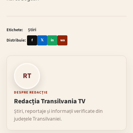
Etichete:
Știri
Distribuie:
f
𝕏
in
wa
RT
DESPRE REDACȚIE
Redacția Transilvania TV
Știri, reportaje și informații verificate din
județele Transilvaniei.