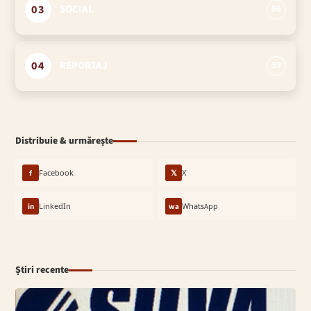
03
SOCIAL
96
04
REPORTAJ
59
Distribuie & urmărește
f
Facebook
𝕏
X
in
LinkedIn
wa
WhatsApp
Știri recente