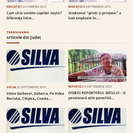
EDUCAȚIE
2 OCTOMBRIE 2015
EDUCAȚIE
28 SEPTEMBRIE 2015
Cum să le vorbim copiilor noștri?
Sindromul “prinți și prințese” a
Diferența între…
luat amploare în…
TRANSILVANIA
Articole din Județ
REPORTAJ
18 SEPTEMBRIE 2024
SOCIAL
22 SEPTEMBRIE 2024
(VIDEO) REPORTERUL SATULUI – O
Valea Garbovei, Dabarca, Pe Valea
pensionară este poreclită…
Reciului, Chipisa, Coasta…