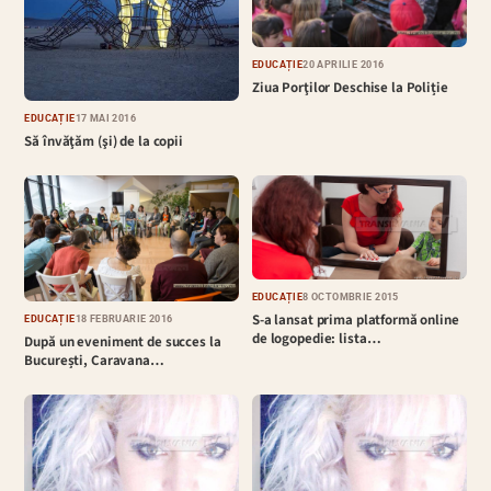
EDUCAȚIE
20 APRILIE 2016
Ziua Porţilor Deschise la Poliție
EDUCAȚIE
17 MAI 2016
Să învăţăm (şi) de la copii
EDUCAȚIE
8 OCTOMBRIE 2015
S-a lansat prima platformă online
EDUCAȚIE
18 FEBRUARIE 2016
de logopedie: lista…
După un eveniment de succes la
București, Caravana…