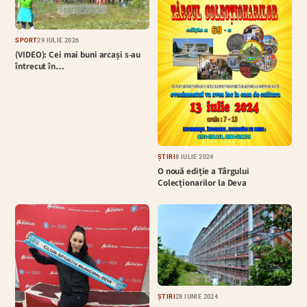
SPORT
29 IULIE 2026
(VIDEO): Cei mai buni arcași s-au
întrecut în…
ȘTIRI
8 IULIE 2024
O nouă ediție a Târgului
Colecționarilor la Deva
ȘTIRI
28 IUNIE 2024