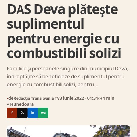
DAS Deva plăteşte
suplimentul
pentru energie cu
combustibili solizi
Familiile şi persoanele singure din municipiul Deva,
îndreptăţite să beneficieze de suplimentul pentru
energie cu combustibili solizi, pentru…
de
Redacția Transilvania TV
3 iunie 2022
· 01:31
◷ 1 min
●
⌖ Hunedoara
f
𝕏
in
wa