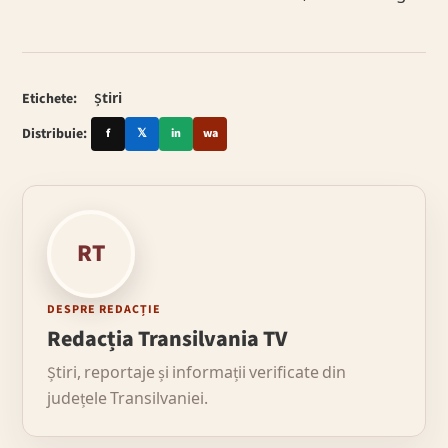
Etichete:
Știri
Distribuie:
f
𝕏
in
wa
RT
DESPRE REDACȚIE
Redacția Transilvania TV
Știri, reportaje și informații verificate din
județele Transilvaniei.