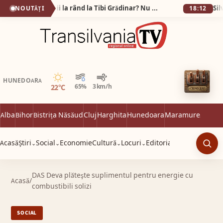
De ce stau oamenii la rând la Tibi Grădinar? Nu voiam să cumpăr nimic… dar am plecat cu sacoșa plină!
NOUTĂȚI
18:12
Senin
HUNEDOARA
22°C
65%
3 km/h
Alba
Bihor
Bistrița Năsăud
Cluj
Harghita
Hunedoara
Maramureș
Satu 
Acasă
Știri
Social
Economie
Cultură
Locuri
Editorial
⌄
⌄
⌄
⌄
Caut
DAS Deva plăteşte suplimentul pentru energie cu
Acasă
/
combustibili solizi
SOCIAL