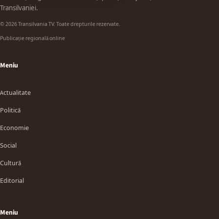
Transilvaniei.
© 2026 Transilvania TV. Toate drepturile rezervate.
Publicație regională online
Meniu
Actualitate
Politică
Economie
Social
Cultură
Editorial
Meniu