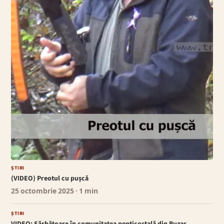
ȘTIRI
(VIDEO) Preotul cu pușcă
25 octombrie 2025
· 1 min
ȘTIRI
VIDEO: Sărbătoare în comunitatea penticostală din Buzaș