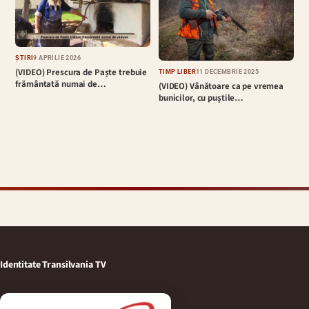
ȘTIRI
9 APRILIE 2026
(VIDEO) Prescura de Paște trebuie
TIMP LIBER
11 DECEMBRIE 2025
frământată numai de…
(VIDEO) Vânătoare ca pe vremea
bunicilor, cu puștile…
Identitate Transilvania TV