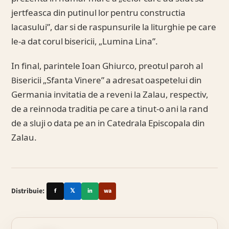
jertfeasca din putinul lor pentru constructia
lacasului”, dar si de raspunsurile la liturghie pe care
le-a dat corul bisericii, „Lumina Lina”.
In final, parintele Ioan Ghiurco, preotul paroh al
Bisericii „Sfanta Vinere” a adresat oaspetelui din
Germania invitatia de a reveni la Zalau, respectiv,
de a reinnoda traditia pe care a tinut-o ani la rand
de a sluji o data pe an in Catedrala Episcopala din
Zalau.
Distribuie:
f
𝕏
in
wa