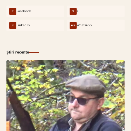
f
Facebook
𝕏
X
in
LinkedIn
wa
WhatsApp
Știri recente