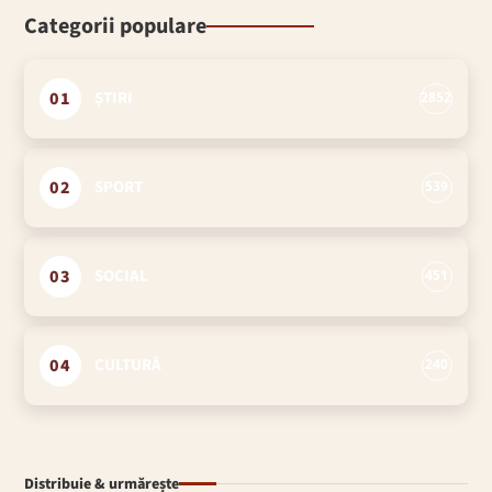
Categorii populare
01
ȘTIRI
2852
02
SPORT
539
03
SOCIAL
451
04
CULTURĂ
240
Distribuie & urmărește