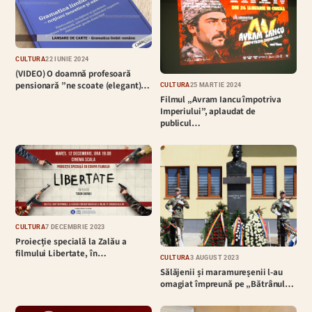
CULTURĂ
22 IUNIE 2024
(VIDEO) O doamnă profesoară
pensionară ”ne scoate (elegant)…
CULTURĂ
25 MARTIE 2024
Filmul „Avram Iancu împotriva
Imperiului”, aplaudat de
publicul…
CULTURĂ
7 DECEMBRIE 2023
Proiecție specială la Zalău a
filmului Libertate, în…
CULTURĂ
3 AUGUST 2023
Sălăjenii și maramureșenii l-au
omagiat împreună pe „Bătrânul…