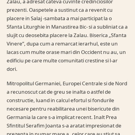
Zalau, a adresat cateva cuvinte credinciosilor
prezenti. Oaspetele a sustinut ca a revenit cu
placere in Salaj -sambata a mai participat la o
Sfanta Liturghie in Manastirea Bic- si a subliniat ca a
slujit cu deosebita placere la Zalau. Biserica „Sfanta
Vinere”, dupa cum a remarcat ierarhul, este un
lacas cum multe orase mari din Occident nu au, un
edificiu pe care multe comunitati crestine si l-ar
dori.
Mitropolitul Germaniei, Europei Centrale si de Nord
a recunoscut cat de greu se inalta o astfel de
constructie, luand in calcul efortul si fondurile
necesare pentru reabilitarea unei bisericute din
Germania la care s-a implicat recent. Inalt Prea
Sfintitul Serafim Joanta s-a aratat impresionat de
prezenta in numar mare a „celor care au stiut sa