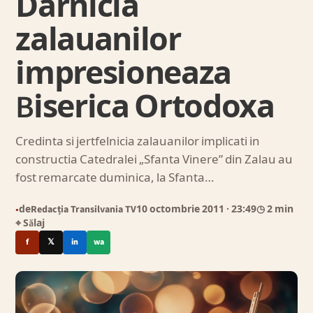
Darnicia
zalauanilor
impresioneaza
Biserica Ortodoxa
Credinta si jertfelnicia zalauanilor implicati in
constructia Catedralei „Sfanta Vinere” din Zalau au
fost remarcate duminica, la Sfanta…
de
Redacția Transilvania TV
10 octombrie 2011
· 23:49
◷ 2 min
●
⌖ Sălaj
f
𝕏
in
wa