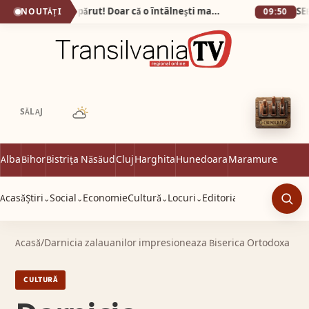
Bunătatea n-a dispărut! Doar că o întâlnești mai rar…
NOUTĂȚI
09:50
SĂLAJ
Alba
Bihor
Bistrița Năsăud
Cluj
Harghita
Hunedoara
Maramureș
Satu 
Acasă
Știri
Social
Economie
Cultură
Locuri
Editorial
⌄
⌄
⌄
⌄
Caut
Acasă
/
Darnicia zalauanilor impresioneaza Biserica Ortodoxa
CULTURĂ