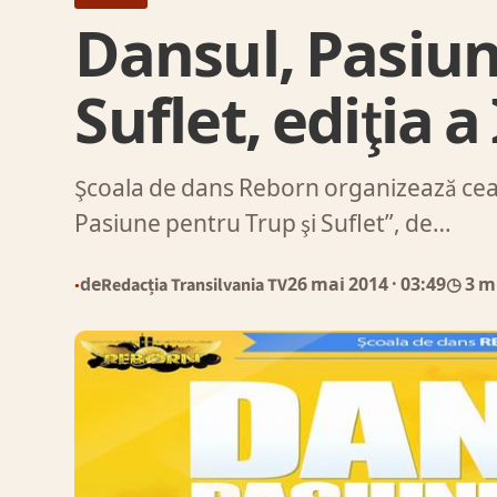
Dansul, Pasiun
Suflet, ediţia a 
Şcoala de dans Reborn organizează cea
Pasiune pentru Trup şi Suflet”, de…
de
Redacția Transilvania TV
26 mai 2014
· 03:49
◷ 3 m
●