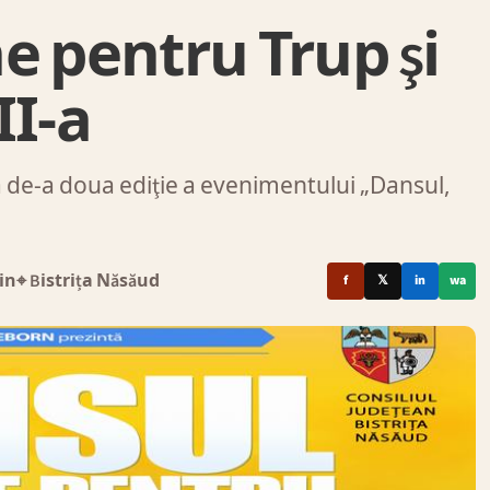
e pentru Trup şi
II-a
 de-a doua ediţie a evenimentului „Dansul,
in
⌖ Bistrița Năsăud
f
𝕏
in
wa