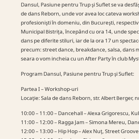
Dansul, Pasiune pentru Trup şi Suflet se va desfă
de dans Reborn, unde vor avea loc cateva worksho
profesionişti în domeniu, din Bucureşti, respectiv
Municipal Bistriţa, începând cu ora 14, unde spec
dans pe diferite stiluri, iar de la ora 17 un spectac
precum: street dance, breakdance, salsa, dans m
seara o vom incheia cu un After Party în club Mys
Program Dansul, Pasiune pentru Trup şi Suflet:
Partea I – Workshop-uri
Locaţie: Sala de dans Reborn, str. Albert Berger, nr
10:00 – 11:00 – Dancehall – Alexa Grigorescu, Kul
11:00 – 12:00 – Ragga Jam – Simona Mereu, Dance
12:00 – 13:00 – Hip Hop – Alex Nuţ, Street Groove