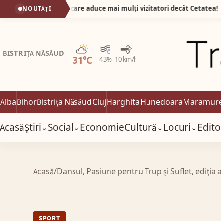
Iulia: locul care aduce mai mulți vizitatori decât Cetatea!
NOUTĂȚI
06
Parțial noros
BISTRIȚA NĂSĂUD
31°C
43%
10 km/h
Alba
Bihor
Bistrița Năsăud
Cluj
Harghita
Hunedoara
Maramur
Acasă
Știri
Social
Economie
Cultură
Locuri
Edito
⌄
⌄
⌄
⌄
Acasă
/
Dansul, Pasiune pentru Trup şi Suflet, ediţia a
SPORT