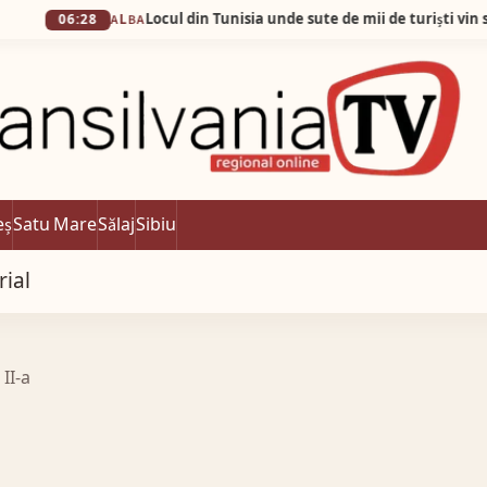
Locul din Tunisia unde sute de mii de turiști vin să admire… 
:28
ALBA
eș
Satu Mare
Sălaj
Sibiu
rial
 II-a