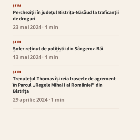
ȘTIRI
Percheziții în județul Bistrița-Năsăud la traficanții
de droguri
23 mai 2024
· 1 min
ȘTIRI
Șofer reținut de polițiștii din Sângeroz-Băi
13 mai 2024
· 1 min
ȘTIRI
Trenulețul Thomas își reia traseele de agrement
în Parcul „Regele Mihai I al României” din
Bistrița
29 aprilie 2024
· 1 min