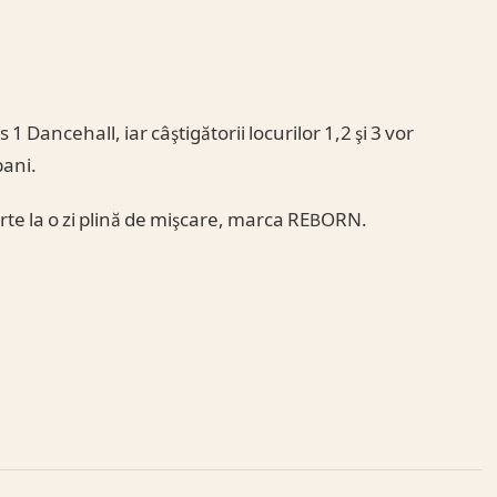
 Dancehall, iar câştigătorii locurilor 1,2 şi 3 vor
bani.
parte la o zi plină de mişcare, marca REBORN.