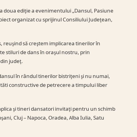
a doua ediţie a evenimentului „Dansul, Pasiune
roiect organizat cu sprijinul Consiliului Judeţean,
, reuşind să creştem implicarea tinerilor în
e stiluri de dans în oraşul nostru, prin
din judeţ.
ansul în rândul tinerilor bistriţeni şi nu numai,
tăti constructive de petrecere a timpului liber
lica şi tineri dansatori invitaţi pentru un schimb
ani, Cluj – Napoca, Oradea, Alba Iulia, Satu