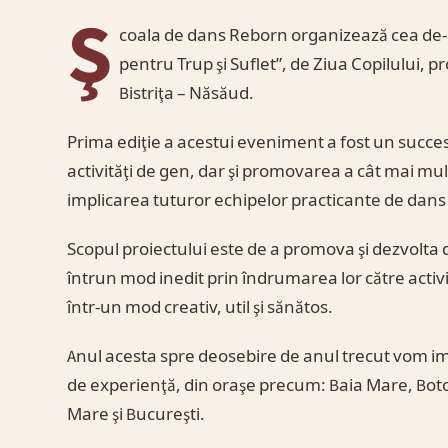
Ş
coala de dans Reborn organizează cea de-
pentru Trup şi Suflet”, de Ziua Copilului, p
Bistriţa – Năsăud.
Prima ediţie a acestui eveniment a fost un succes
activităţi de gen, dar şi promovarea a cât mai mult
implicarea tuturor echipelor practicante de dans 
Scopul proiectului este de a promova şi dezvolta d
întrun mod inedit prin îndrumarea lor către activi
într-un mod creativ, util şi sănătos.
Anul acesta spre deosebire de anul trecut vom imp
de experienţă, din oraşe precum: Baia Mare, Botoş
Mare şi Bucureşti.