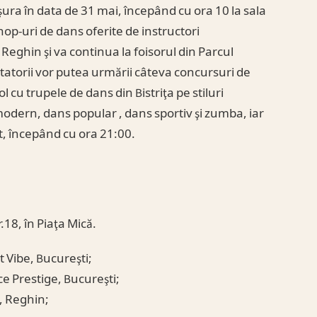
şura în data de 31 mai, începând cu ora 10 la sala
p-uri de dans oferite de instructori
 Reghin şi va continua la foisorul din Parcul
tatorii vor putea urmării câteva concursuri de
ol cu trupele de dans din Bistriţa pe stiluri
odern, dans popular , dans sportiv şi zumba, iar
t, începând cu ora 21:00.
.18, în Piaţa Mică.
t Vibe, Bucureşti;
 Prestige, Bucureşti;
, Reghin;