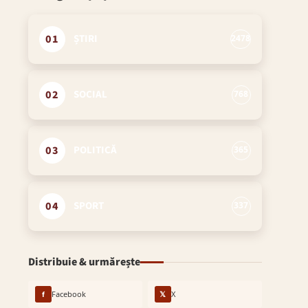
01
ȘTIRI
2478
02
SOCIAL
768
03
POLITICĂ
365
04
SPORT
337
Distribuie & urmărește
f
Facebook
𝕏
X