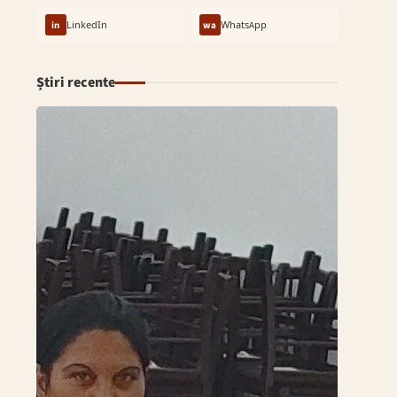
in
LinkedIn
wa
WhatsApp
Știri recente