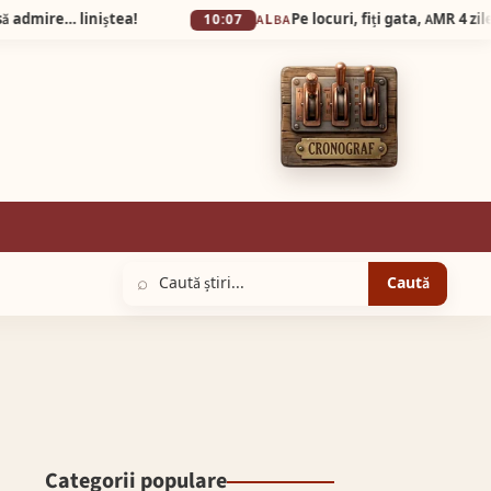
liniștea!
10:07
ALBA
⌕
Caută
Categorii populare