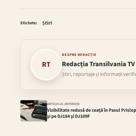
Știri
Etichete:
DESPRE REDACȚIE
RT
Redacția Transilvania TV
Știri, reportaje și informații verif
ARTICOLUL ANTERIOR
Vizibilitate redusă de ceaţă în Pasul Prislo
şi pe DJ184 şi DJ109F