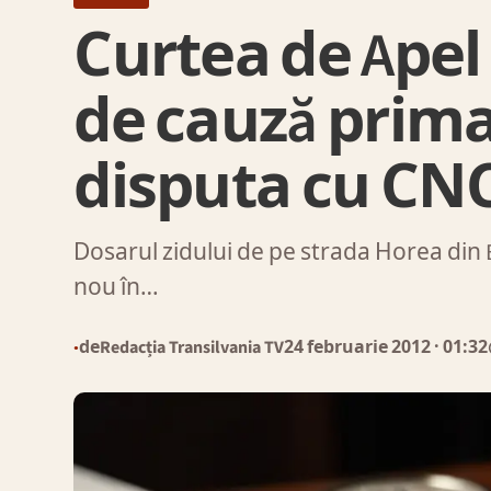
Curtea de Apel 
de cauză primar
disputa cu CN
Dosarul zidului de pe strada Horea din B
nou în…
de
Redacția Transilvania TV
24 februarie 2012
· 01:32
●