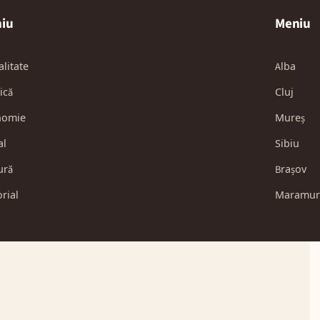
iu
Meniu
alitate
Alba
ică
Cluj
nomie
Mureș
al
Sibiu
ură
Brașov
orial
Maramur