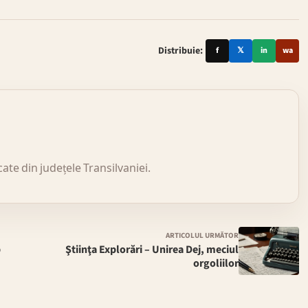
Distribuie:
f
𝕏
in
wa
icate din județele Transilvaniei.
ARTICOLUL URMĂTOR
p
Ştiinţa Explorări – Unirea Dej, meciul
orgoliilor