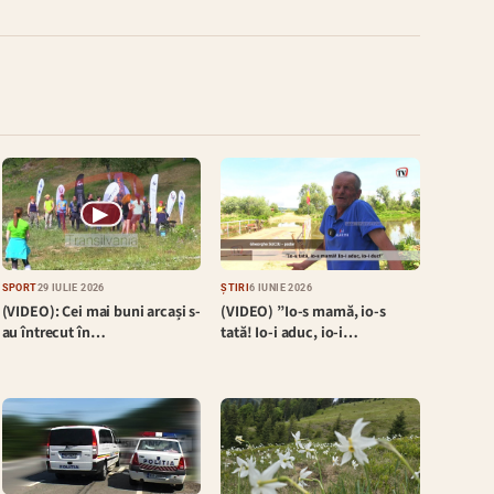
▶
SPORT
29 IULIE 2026
ȘTIRI
6 IUNIE 2026
(VIDEO): Cei mai buni arcași s-
(VIDEO) ”Io-s mamă, io-s
au întrecut în…
tată! Io-i aduc, io-i…