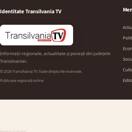
Men
Identitate Transilvania TV
Actu
Polit
Eco
Informații regionale, actualitate și povești din județele
Soci
Transilvaniei.
Cult
© 2026 Transilvania TV. Toate drepturile rezervate.
Edit
Publicație regională online
Regional online