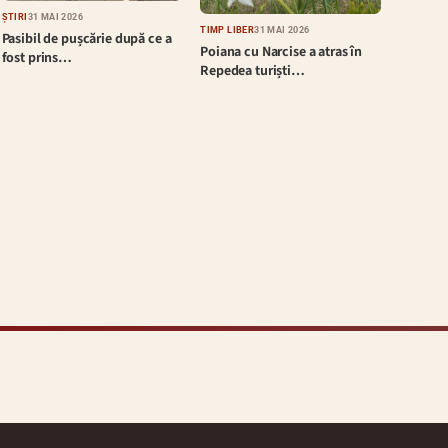
ȘTIRI
31 MAI 2026
TIMP LIBER
31 MAI 2026
Pasibil de pușcărie după ce a
Poiana cu Narcise a atras în
fost prins…
Repedea turiști…