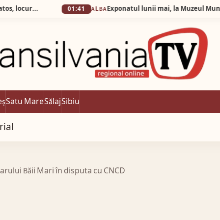
Silva Logistic Services. Munții Cindrel, Gura Râului, Pǎltiniș, Arena Platos, locurile în care nostalgia trecutului se împletește armonios cu facilitățile moderne, oferind fiecărui călător o experiență revigorantă pentru trup și suflet.
01:41
ALBA
eș
Satu Mare
Sălaj
Sibiu
rial
marului Băii Mari în disputa cu CNCD