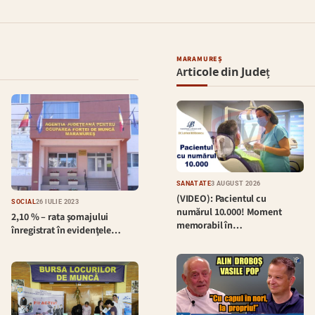
MARAMUREȘ
Articole din Județ
SĂNĂTATE
3 AUGUST 2026
(VIDEO): Pacientul cu
SOCIAL
26 IULIE 2023
numărul 10.000! Moment
2,10 % – rata şomajului
memorabil în…
înregistrat în evidenţele…