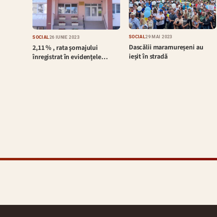
SOCIAL
29 MAI 2023
SOCIAL
26 IUNIE 2023
Dascălii maramureșeni au
2,11 % , rata şomajului
ieșit în stradă
înregistrat în evidenţele…