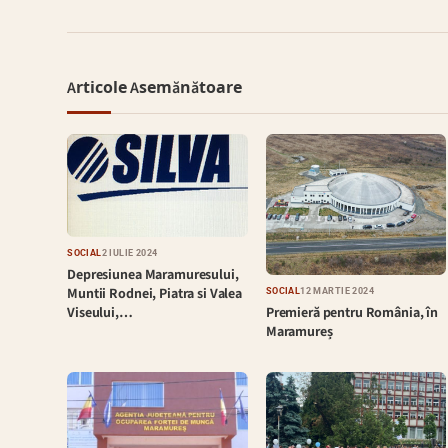
Articole Asemănătoare
SOCIAL
2 IULIE 2024
Depresiunea Maramuresului,
Muntii Rodnei, Piatra si Valea
SOCIAL
12 MARTIE 2024
Premieră pentru România, în
Viseului,…
Maramureș