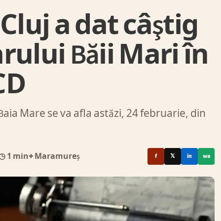
Cluj a dat câştig
ului Băii Mari în
CD
aia Mare se va afla astăzi, 24 februarie, din
◷ 1 min
⌖ Maramureș
f
𝕏
in
wa