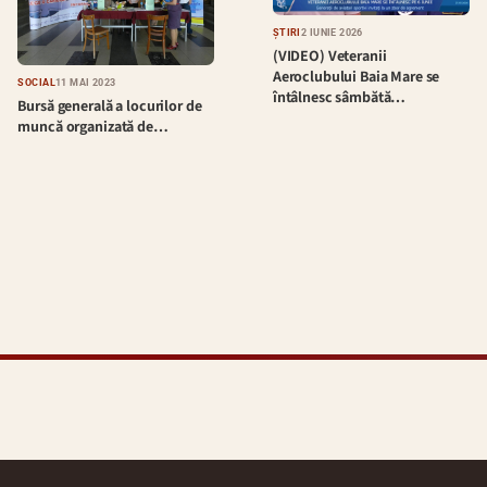
ȘTIRI
2 IUNIE 2026
(VIDEO) Veteranii
Aeroclubului Baia Mare se
SOCIAL
11 MAI 2023
întâlnesc sâmbătă…
Bursă generală a locurilor de
muncă organizată de…