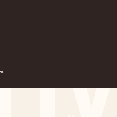
TTV
eș
SUS