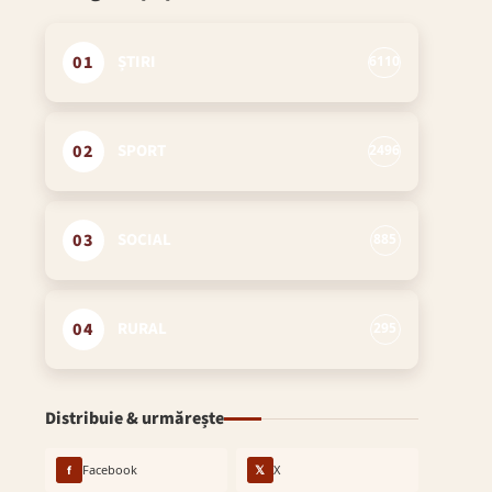
01
ȘTIRI
6110
02
SPORT
2496
03
SOCIAL
885
04
RURAL
295
Distribuie & urmărește
f
Facebook
𝕏
X