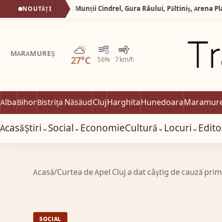
NOUTĂȚI
Parțial noros
MARAMUREȘ
27°C
56%
7 km/h
Alba
Bihor
Bistrița Năsăud
Cluj
Harghita
Hunedoara
Maramur
Acasă
Știri
Social
Economie
Cultură
Locuri
Edito
⌄
⌄
⌄
⌄
Acasă
/
Curtea de Apel Cluj a dat câştig de cauză pri
SOCIAL