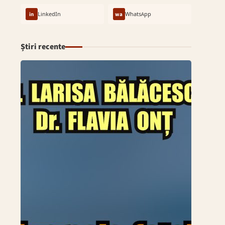
in
LinkedIn
wa
WhatsApp
Știri recente