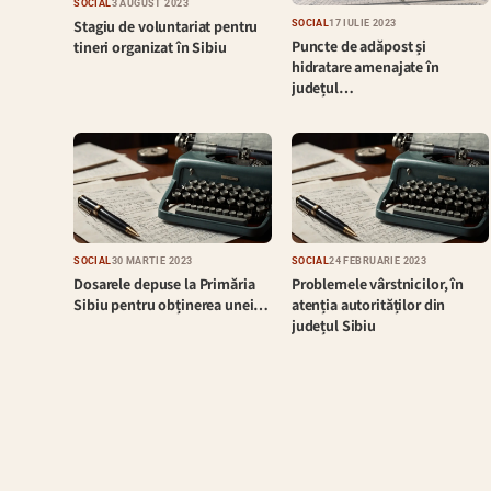
SOCIAL
3 AUGUST 2023
Stagiu de voluntariat pentru
SOCIAL
17 IULIE 2023
Puncte de adăpost și
tineri organizat în Sibiu
hidratare amenajate în
județul…
SOCIAL
30 MARTIE 2023
SOCIAL
24 FEBRUARIE 2023
Dosarele depuse la Primăria
Problemele vârstnicilor, în
Sibiu pentru obținerea unei…
atenția autorităților din
județul Sibiu