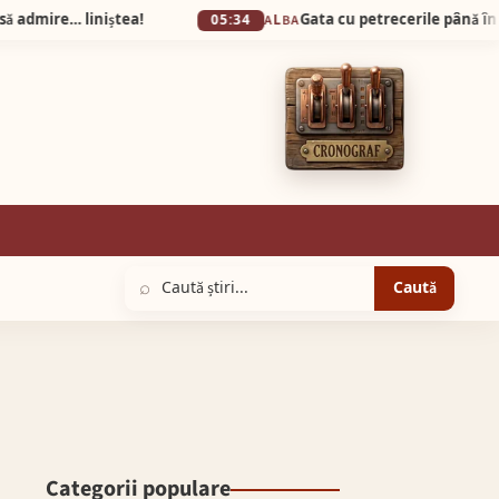
liniștea!
05:34
ALBA
⌕
Caută
Categorii populare