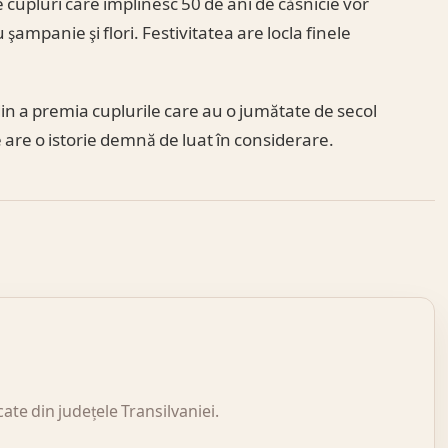
 cupluri care împlinesc 50 de ani de căsnicie vor
 şampanie şi flori. Festivitatea are locla finele
 din a premia cuplurile care au o jumătate de secol
e are o istorie demnă de luat în considerare.
icate din județele Transilvaniei.