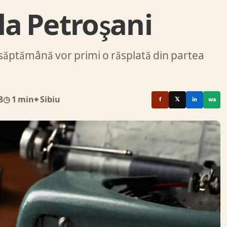
la Petroşani
ă săptămână vor primi o răsplată din partea
8
◷ 1 min
⌖ Sibiu
f
𝕏
in
wa