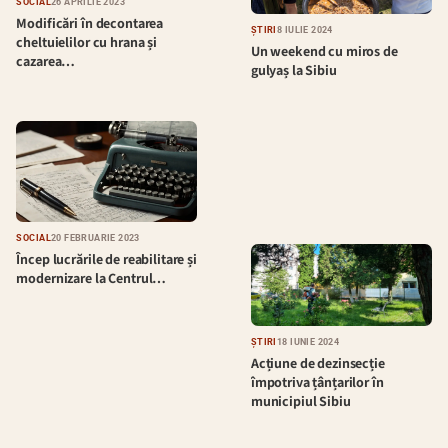
SOCIAL
26 APRILIE 2023
Modificări în decontarea
ȘTIRI
8 IULIE 2024
cheltuielilor cu hrana și
Un weekend cu miros de
cazarea…
gulyaș la Sibiu
SOCIAL
20 FEBRUARIE 2023
Încep lucrările de reabilitare și
modernizare la Centrul…
ȘTIRI
18 IUNIE 2024
Acțiune de dezinsecție
împotriva țânțarilor în
municipiul Sibiu