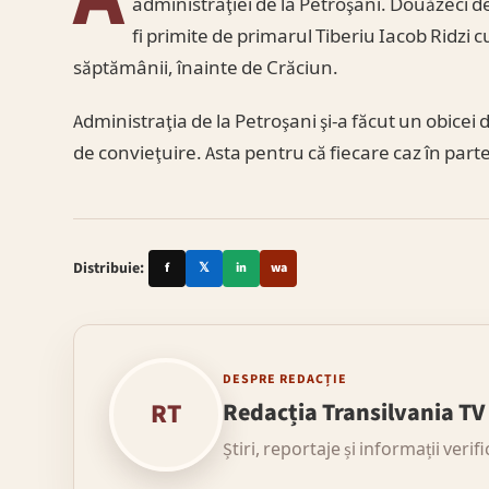
administraţiei de la Petroşani. Douăzeci de
fi primite de primarul Tiberiu Iacob Ridzi cu
săptămânii, înainte de Crăciun.
Administraţia de la Petroşani şi-a făcut un obicei
de convieţuire. Asta pentru că fiecare caz în part
Distribuie:
f
𝕏
in
wa
DESPRE REDACȚIE
RT
Redacția Transilvania TV
Știri, reportaje și informații verif