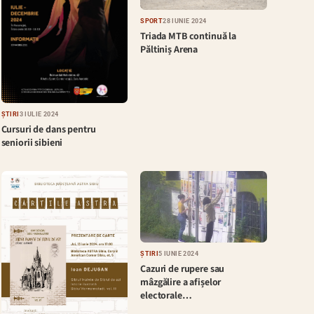
SPORT
28 IUNIE 2024
Triada MTB continuă la
Păltiniș Arena
ȘTIRI
3 IULIE 2024
Cursuri de dans pentru
seniorii sibieni
ȘTIRI
5 IUNIE 2024
Cazuri de rupere sau
mâzgălire a afișelor
electorale…