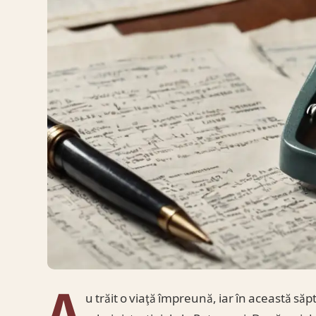
A
u trăit o viaţă împreună, iar în această să