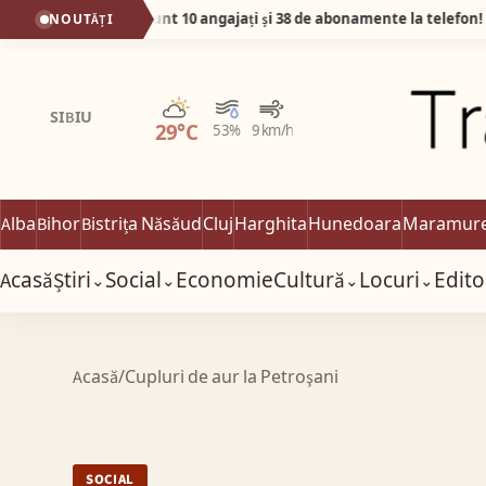
măria Cut sunt 10 angajați și 38 de abonamente la telefon!
NOUTĂȚI
06
Parțial noros
SIBIU
29°C
53%
9 km/h
Alba
Bihor
Bistrița Năsăud
Cluj
Harghita
Hunedoara
Maramur
Acasă
Știri
Social
Economie
Cultură
Locuri
Edito
⌄
⌄
⌄
⌄
Acasă
/
Cupluri de aur la Petroşani
SOCIAL