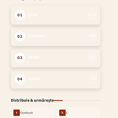
01
ȘTIRI
2725
02
CULTURĂ
167
03
SPORT
127
04
SOCIAL
110
Distribuie & urmărește
f
Facebook
𝕏
X