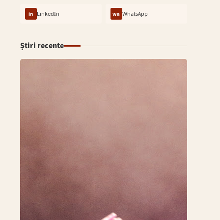
in
LinkedIn
wa
WhatsApp
Știri recente