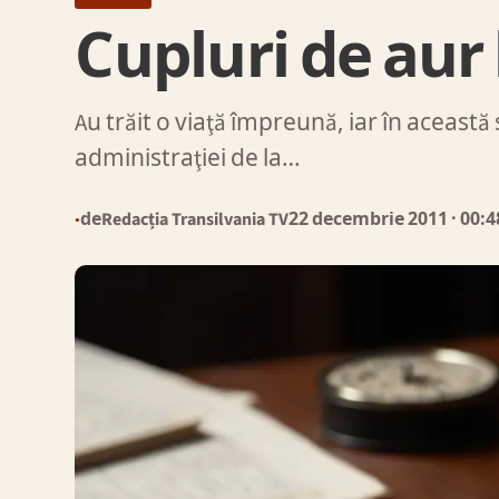
Cupluri de aur 
Au trăit o viaţă împreună, iar în aceast
administraţiei de la…
de
Redacția Transilvania TV
22 decembrie 2011
· 00:4
●