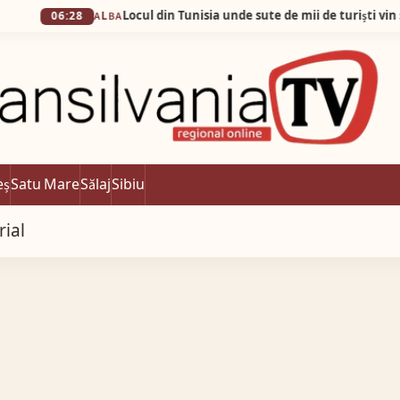
Locul din Tunisia unde sute de mii de turiști vin să admire… 
:28
ALBA
eș
Satu Mare
Sălaj
Sibiu
rial