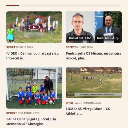
▶
SPORT
29 IULIE 2026
SPORT
19 IUNIE 2024
(VIDEO): Cei mai buni arcași s-au
Pentru șefia CS Minaur, un concurs
întrecut în…
ridicol, plin…
SPORT
22 OCTOMBRIE 2023
LIGA 5: AS Mireșu Mare – CS
Athletic…
SPORT
2 NOIEMBRIE 2023
Salina Ocna Șugatag, locul 1 la
Memorialul ”Gheorghe…