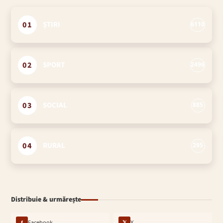
01
ȘTIRI
6110
02
SPORT
2496
03
SOCIAL
885
04
RURAL
295
Distribuie & urmărește
f
Facebook
𝕏
X