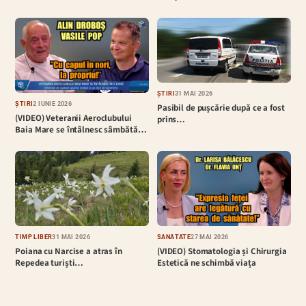
ȘTIRI
31 MAI 2026
ȘTIRI
2 IUNIE 2026
Pasibil de pușcărie după ce a fost
(VIDEO) Veteranii Aeroclubului
prins…
Baia Mare se întâlnesc sâmbătă…
TIMP LIBER
31 MAI 2026
SĂNĂTATE
27 MAI 2026
Poiana cu Narcise a atras în
(VIDEO) Stomatologia și Chirurgia
Repedea turiști…
Estetică ne schimbă viața