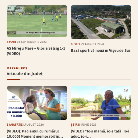
SPORT
25 SEPTEMBRIE 2023
SPORT
29 AUGUST 2023
AS Mireșu Mare – Gloria Sălsig 1-1
Bază sportivă nouă în Vișeu de Sus
(VIDEO)
MARAMUREȘ
Articole din Județ
SĂNĂTATE
3 AUGUST 2026
ȘTIRI
6 IUNIE 2026
(VIDEO): Pacientul cu numărul
(VIDEO) ”Io-s mamă, io-s tată! Io-i
10.000! Moment memorabil în…
aduc, io-i…