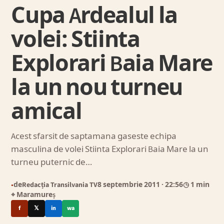
Cupa Ardealul la
volei: Stiinta
Explorari Baia Mare
la un nou turneu
amical
Acest sfarsit de saptamana gaseste echipa
masculina de volei Stiinta Explorari Baia Mare la un
turneu puternic de…
de
Redacția Transilvania TV
8 septembrie 2011
· 22:56
◷ 1 min
●
⌖ Maramureș
f
𝕏
in
wa