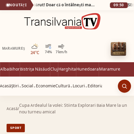
Bunătatea n-a dispărut! Doar că o întâlnești mai rar…
NOUTĂȚI
09:50
Parțial noros
MARAMUREȘ
24°C
74%
7 km/h
Alba
Bihor
Bistrița Năsăud
Cluj
Harghita
Hunedoara
Maramureș
Satu 
Acasă
Știri
Social
Economie
Cultură
Locuri
Editorial
⌄
⌄
⌄
⌄
Caut
Cupa Ardealul la volei: Stiinta Explorari Baia Mare la un
Acasă
/
nou turneu amical
SPORT