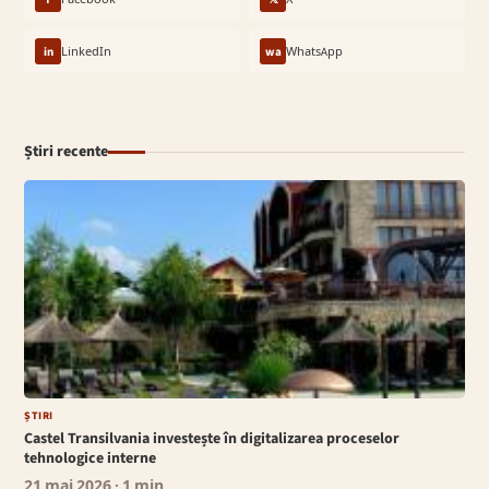
in
LinkedIn
wa
WhatsApp
Știri recente
ȘTIRI
Castel Transilvania investește în digitalizarea proceselor
tehnologice interne
21 mai 2026
· 1 min