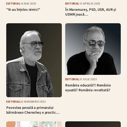
EDITORIAL
16 MAI 2025
EDITORIAL
15 APRILIE 2025
”N-au înțeles nimic!”
În Maramureș, PSD, USR, AUR și
UDMR joacă…
EDITORIAL
31 IULIE 2023
România educată?! România
eșuată? România revoltată?
EDITORIAL
22 NOIEMBRIE 2023
Povestea penală a primarului
băimărean Cherecheș e practic…