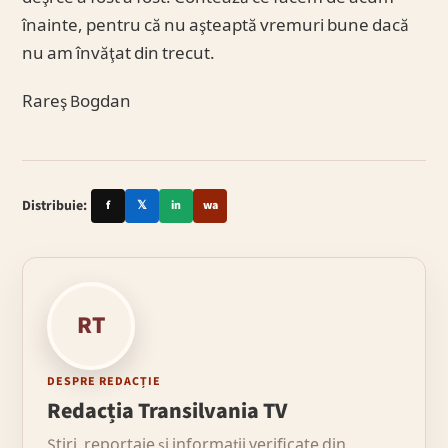
înainte, pentru că nu aşteaptă vremuri bune dacă
nu am învăţat din trecut.
Rareş Bogdan
Distribuie:
f
𝕏
in
wa
RT
DESPRE REDACȚIE
Redacția Transilvania TV
Știri, reportaje și informații verificate din