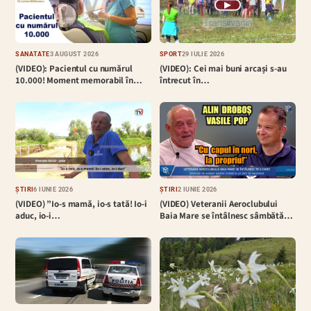
▶
SĂNĂTATE
3 AUGUST 2026
SPORT
29 IULIE 2026
(VIDEO): Pacientul cu numărul
(VIDEO): Cei mai buni arcași s-au
10.000! Moment memorabil în…
întrecut în…
ȘTIRI
6 IUNIE 2026
ȘTIRI
2 IUNIE 2026
(VIDEO) ”Io-s mamă, io-s tată! Io-i
(VIDEO) Veteranii Aeroclubului
aduc, io-i…
Baia Mare se întâlnesc sâmbătă…