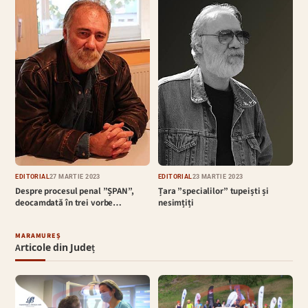
EDITORIAL
27 MARTIE 2023
EDITORIAL
23 MARTIE 2023
Despre procesul penal ”ȘPAN”,
Țara ”specialilor” tupeiști și
deocamdată în trei vorbe…
nesimțiți
MARAMUREȘ
Articole din Județ