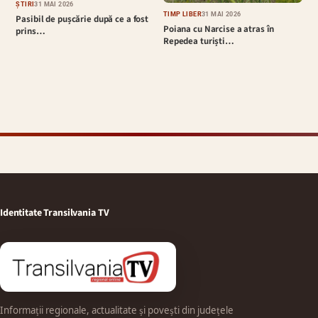
ȘTIRI
31 MAI 2026
TIMP LIBER
31 MAI 2026
Pasibil de pușcărie după ce a fost
Poiana cu Narcise a atras în
prins…
Repedea turiști…
Identitate Transilvania TV
Informații regionale, actualitate și povești din județele