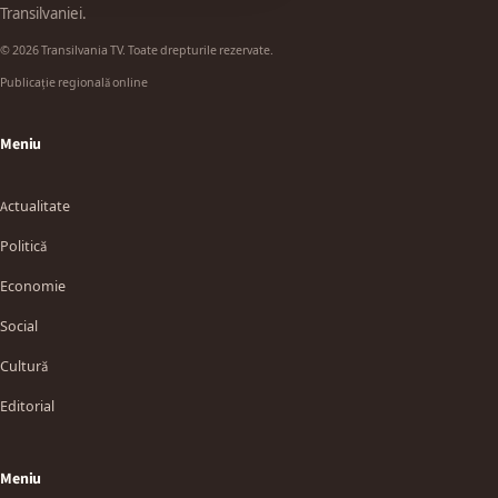
Transilvaniei.
© 2026 Transilvania TV. Toate drepturile rezervate.
Publicație regională online
Meniu
Actualitate
Politică
Economie
Social
Cultură
Editorial
Meniu