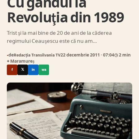
Cu gândul la
Revoluţia din 1989
Trist şi la mai bine de 20 de ani de la căderea
regimului Ceauşescu este că nu am…
de
Redacția Transilvania TV
22 decembrie 2011
· 07:04
◷ 2 min
●
⌖ Maramureș
f
𝕏
in
wa