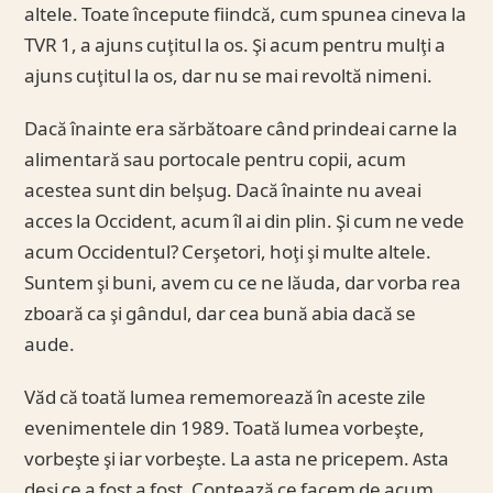
altele. Toate începute fiindcă, cum spunea cineva la
TVR 1, a ajuns cuţitul la os. Şi acum pentru mulţi a
ajuns cuţitul la os, dar nu se mai revoltă nimeni.
Dacă înainte era sărbătoare când prindeai carne la
alimentară sau portocale pentru copii, acum
acestea sunt din belşug. Dacă înainte nu aveai
acces la Occident, acum îl ai din plin. Şi cum ne vede
acum Occidentul? Cerşetori, hoţi şi multe altele.
Suntem şi buni, avem cu ce ne lăuda, dar vorba rea
zboară ca şi gândul, dar cea bună abia dacă se
aude.
Văd că toată lumea rememorează în aceste zile
evenimentele din 1989. Toată lumea vorbeşte,
vorbeşte şi iar vorbeşte. La asta ne pricepem. Asta
deşi ce a fost a fost. Contează ce facem de acum