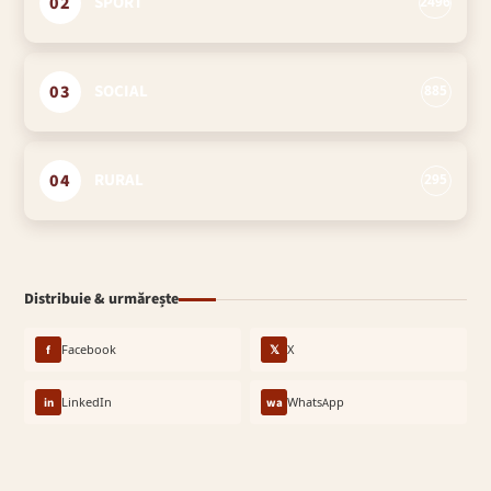
02
SPORT
2496
03
SOCIAL
885
04
RURAL
295
Distribuie & urmărește
f
Facebook
𝕏
X
in
LinkedIn
wa
WhatsApp