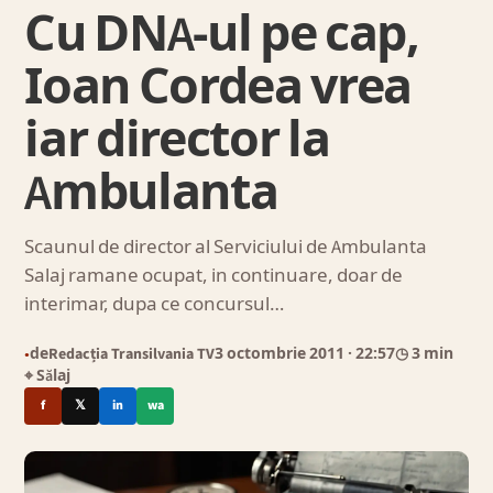
Cu DNA-ul pe cap,
Ioan Cordea vrea
iar director la
Ambulanta
Scaunul de director al Serviciului de Ambulanta
Salaj ramane ocupat, in continuare, doar de
interimar, dupa ce concursul…
de
Redacția Transilvania TV
3 octombrie 2011
· 22:57
◷ 3 min
●
⌖ Sălaj
f
𝕏
in
wa