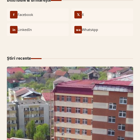
Distribuie & urmărește
f
Facebook
𝕏
X
in
LinkedIn
wa
WhatsApp
Știri recente