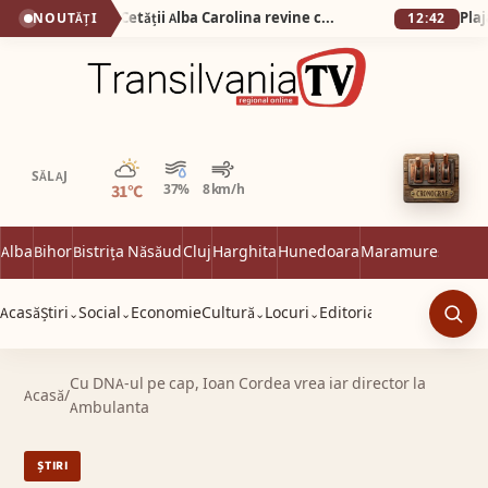
De la 1 Mai: Garda Cetății Alba Carolina revine cu salve de tun și un spectacol istoric de excepție
NOUTĂȚI
12:42
Parțial noros
SĂLAJ
31°C
37%
8 km/h
Alba
Bihor
Bistrița Năsăud
Cluj
Harghita
Hunedoara
Maramureș
Satu 
Acasă
Știri
Social
Economie
Cultură
Locuri
Editorial
⌄
⌄
⌄
⌄
Caut
Cu DNA-ul pe cap, Ioan Cordea vrea iar director la
Acasă
/
Ambulanta
ȘTIRI