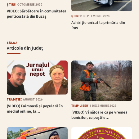
ȘTIRI
1 OCTOMBRIE 2025
VIDEO: Sărbătoare în comunitatea
penticostală din Buzaș
ȘTIRI
11 SEPTEMBRIE 2024
Achiziție unicat la primăria din
Rus
SĂLAJ
Articole din Județ
TRADIȚIE
5 AUGUST 2026
(VIDEO) Faimoasă și populară în
TIMP LIBER
11 DECEMBRIE 2025
mediul online, la…
(VIDEO) Vânătoare ca pe vremea
bunicilor, cu puștile…