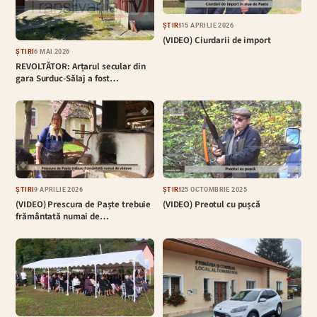
ȘTIRI
15 APRILIE 2026
(VIDEO) Ciurdarii de import
ȘTIRI
6 MAI 2026
REVOLTĂTOR: Arțarul secular din
gara Surduc-Sălaj a fost…
ȘTIRI
9 APRILIE 2026
ȘTIRI
25 OCTOMBRIE 2025
(VIDEO) Prescura de Paște trebuie
(VIDEO) Preotul cu pușcă
frământată numai de…