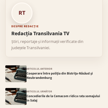
RT
DESPRE REDACȚIE
Redacția Transilvania TV
Știri, reportaje și informații verificate din
județele Transilvaniei.
ARTICOLUL ANTERIOR
Cooperare între poliţia din Bistriţa-Năsăud şi
Neubrandenburg
ARTICOLUL URMĂTOR
Concedierile de la Cemacom ridica rata somajului
in Salaj