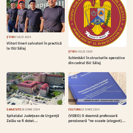
ȘTIRI
8 IULIE 2024
Viitori tineri salvatori în practică
la ISU Sălaj
ȘTIRI
3 IULIE 2024
Schimbări în structurile operative
din cadrul ISU Sălaj
SĂNĂTATE
28 IUNIE 2024
CULTURĂ
22 IUNIE 2024
Spitalului Județean de Urgență
(VIDEO) O doamnă profesoară
Zalău va fi dotat…
pensionară ”ne scoate (elegant)…