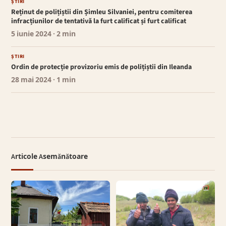
ȘTIRI
Reținut de polițiștii din Șimleu Silvaniei, pentru comiterea
infracțiunilor de tentativă la furt calificat și furt calificat
5 iunie 2024
· 2 min
ȘTIRI
Ordin de protecție provizoriu emis de polițiștii din Ileanda
28 mai 2024
· 1 min
Articole Asemănătoare