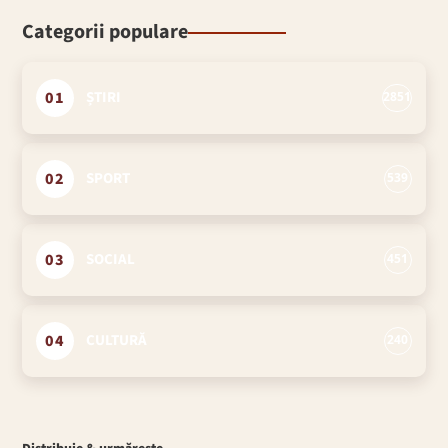
Categorii populare
01
ȘTIRI
2851
02
SPORT
539
03
SOCIAL
451
04
CULTURĂ
240