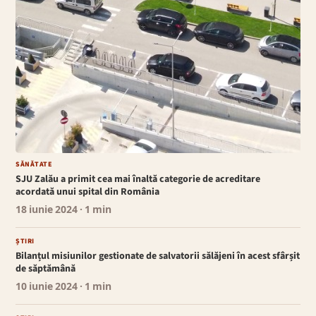
SĂNĂTATE
SJU Zalău a primit cea mai înaltă categorie de acreditare
acordată unui spital din România
18 iunie 2024
· 1 min
ȘTIRI
Bilanțul misiunilor gestionate de salvatorii sălăjeni în acest sfârșit
de săptămână
10 iunie 2024
· 1 min