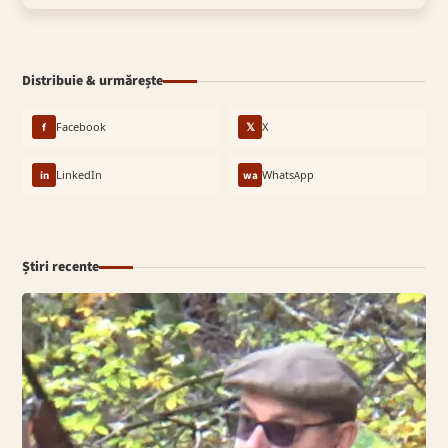
Distribuie & urmărește
f
Facebook
𝕏
X
in
LinkedIn
wa
WhatsApp
Știri recente