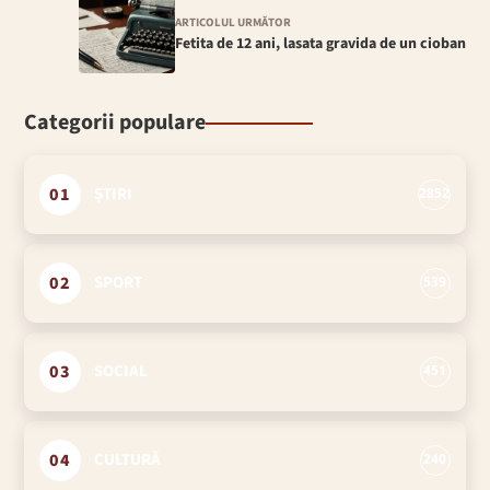
ARTICOLUL URMĂTOR
Fetita de 12 ani, lasata gravida de un cioban
Categorii populare
01
ȘTIRI
2852
02
SPORT
539
03
SOCIAL
451
04
CULTURĂ
240