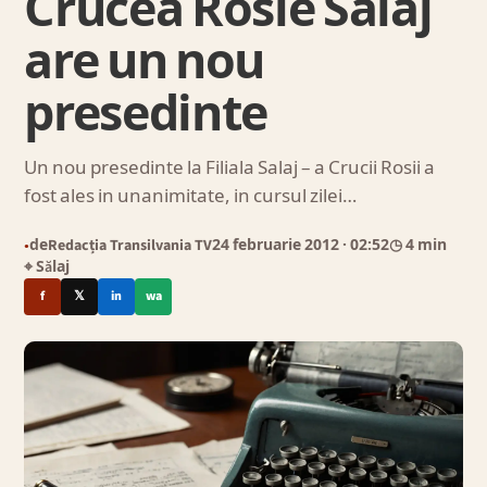
Crucea Rosie Salaj
are un nou
presedinte
Un nou presedinte la Filiala Salaj – a Crucii Rosii a
fost ales in unanimitate, in cursul zilei…
de
Redacția Transilvania TV
24 februarie 2012
· 02:52
◷ 4 min
●
⌖ Sălaj
f
𝕏
in
wa