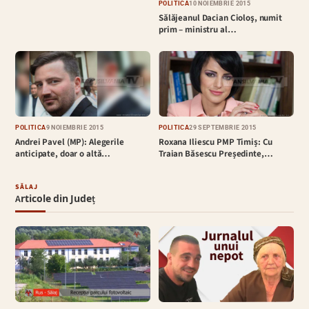
POLITICĂ
10 NOIEMBRIE 2015
Sălăjeanul Dacian Cioloş, numit
prim – ministru al…
POLITICĂ
9 NOIEMBRIE 2015
POLITICĂ
29 SEPTEMBRIE 2015
Andrei Pavel (MP): Alegerile
Roxana Iliescu PMP Timiș: Cu
anticipate, doar o altă…
Traian Băsescu Președinte,…
SĂLAJ
Articole din Județ