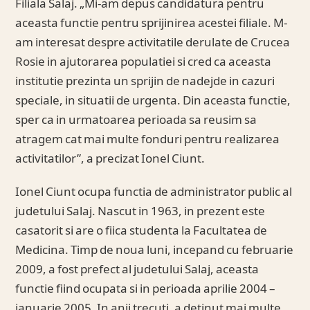
Filiala Salaj. „Mi-am depus candidatura pentru
aceasta functie pentru sprijinirea acestei filiale. M-
am interesat despre activitatile derulate de Crucea
Rosie in ajutorarea populatiei si cred ca aceasta
institutie prezinta un sprijin de nadejde in cazuri
speciale, in situatii de urgenta. Din aceasta functie,
sper ca in urmatoarea perioada sa reusim sa
atragem cat mai multe fonduri pentru realizarea
activitatilor”, a precizat Ionel Ciunt.
Ionel Ciunt ocupa functia de administrator public al
judetului Salaj. Nascut in 1963, in prezent este
casatorit si are o fiica studenta la Facultatea de
Medicina. Timp de noua luni, incepand cu februarie
2009, a fost prefect al judetului Salaj, aceasta
functie fiind ocupata si in perioada aprilie 2004 –
ianuarie 2005. In anii trecuti, a detinut mai multe