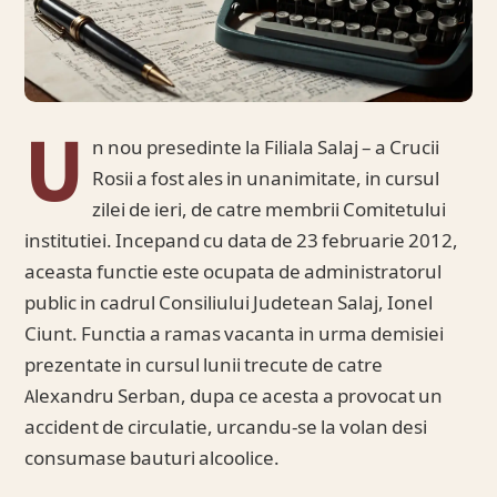
U
n nou presedinte la Filiala Salaj – a Crucii
Rosii a fost ales in unanimitate, in cursul
zilei de ieri, de catre membrii Comitetului
institutiei. Incepand cu data de 23 februarie 2012,
aceasta functie este ocupata de administratorul
public in cadrul Consiliului Judetean Salaj, Ionel
Ciunt. Functia a ramas vacanta in urma demisiei
prezentate in cursul lunii trecute de catre
Alexandru Serban, dupa ce acesta a provocat un
accident de circulatie, urcandu-se la volan desi
consumase bauturi alcoolice.