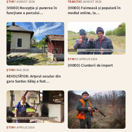
ȘTIRI
7 AUGUST 2026
TRADIȚIE
5 AUGUST 2026
(VIDEO) Recepția și punerea în
(VIDEO) Faimoasă și populară în
funcțiune a parcului…
mediul online, la…
ȘTIRI
15 APRILIE 2026
(VIDEO) Ciurdarii de import
ȘTIRI
6 MAI 2026
REVOLTĂTOR: Arțarul secular din
gara Surduc-Sălaj a fost…
ȘTIRI
9 APRILIE 2026