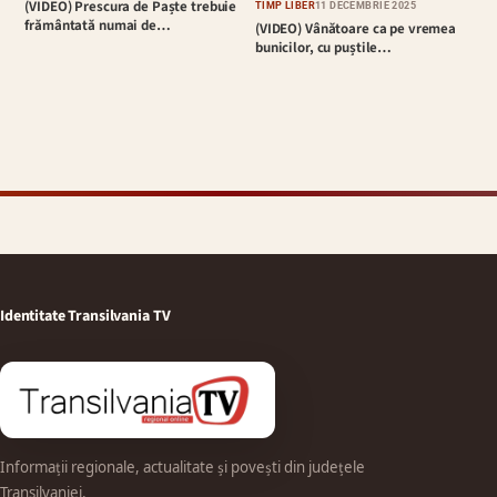
(VIDEO) Prescura de Paște trebuie
TIMP LIBER
11 DECEMBRIE 2025
frământată numai de…
(VIDEO) Vânătoare ca pe vremea
bunicilor, cu puștile…
Identitate Transilvania TV
Informații regionale, actualitate și povești din județele
Transilvaniei.