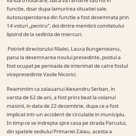
va lua o hotarare, daca va ramane sau nu in
functie, doar dupa lamurirea situatiei sale.
Autosuspendarea din functie a fost desemnata prin
14 voturi „pentru”, doi dintre membrii comitetului
lipsind de la sedinta de miercuri.
Potrivit directorului filialei, Laura Bungenteanu,
pana la desemnarea noului presedinte, postul a
fost ocupat pe perioada de interimat de catre fostul
vicepresedinte Vasile Nicorici.
Reamintim ca zalauanul Alexandru Serban, in
varsta de 62 de ani, a fost prins beat la volanul
masinii, in data de 22 decembrie, dupa ce a fost
implicat intr-un accident de circulatie in municipiu.
In timp ce se indrepta spre casa pe strada Parcului,
din spatele sediului Primariei Zalau, acesta a