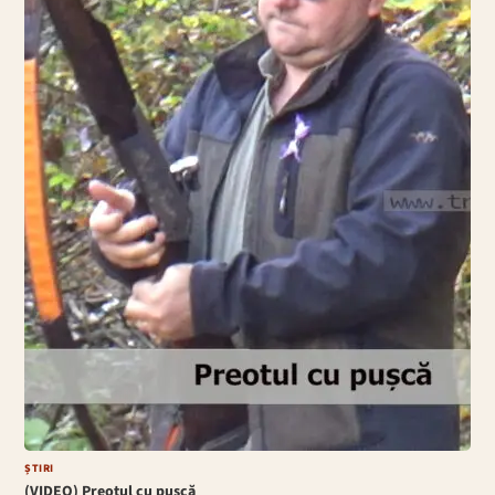
ȘTIRI
(VIDEO) Preotul cu pușcă