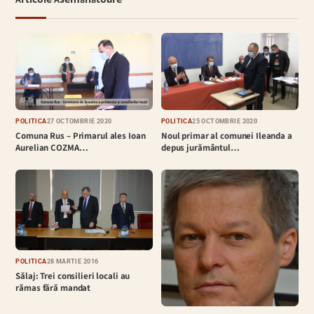
Articole Asemănătoare
POLITICĂ
27 OCTOMBRIE 2020
POLITICĂ
25 OCTOMBRIE 2020
Comuna Rus – Primarul ales Ioan
Noul primar al comunei Ileanda a
Aurelian COZMA…
depus jurământul…
POLITICĂ
28 MARTIE 2016
Sălaj: Trei consilieri locali au
rămas fără mandat