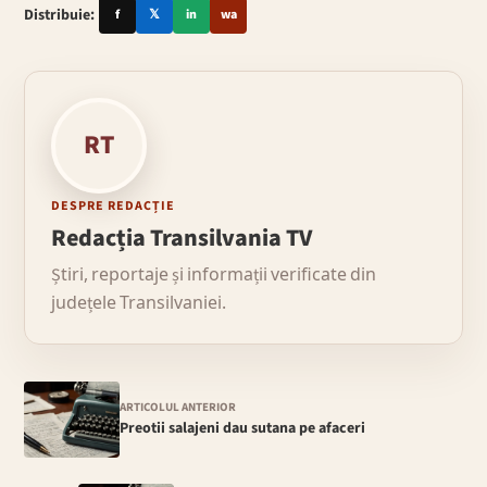
Distribuie:
f
𝕏
in
wa
RT
DESPRE REDACȚIE
Redacția Transilvania TV
Știri, reportaje și informații verificate din
județele Transilvaniei.
ARTICOLUL ANTERIOR
Preotii salajeni dau sutana pe afaceri