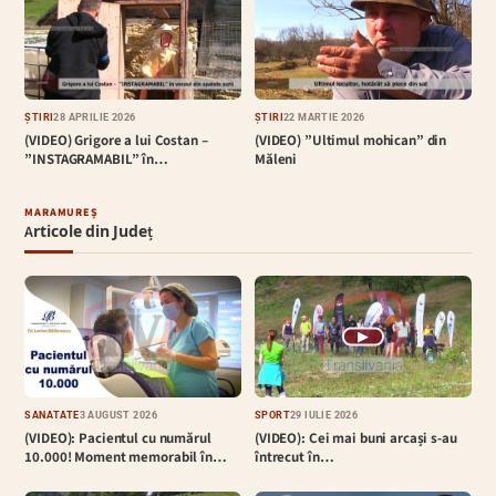
ȘTIRI
28 APRILIE 2026
ȘTIRI
22 MARTIE 2026
(VIDEO) Grigore a lui Costan –
(VIDEO) ”Ultimul mohican” din
”INSTAGRAMABIL” în…
Măleni
MARAMUREȘ
Articole din Județ
▶
SĂNĂTATE
3 AUGUST 2026
SPORT
29 IULIE 2026
(VIDEO): Pacientul cu numărul
(VIDEO): Cei mai buni arcași s-au
10.000! Moment memorabil în…
întrecut în…