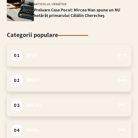
ARTICOLUL URMĂTOR
Preluare Casa Pocol: Mircea Man spune un NU
hotărât primarului Cătălin Cherecheş
Categorii populare
01
ȘTIRI
6110
02
SPORT
2496
03
SOCIAL
885
04
RURAL
295