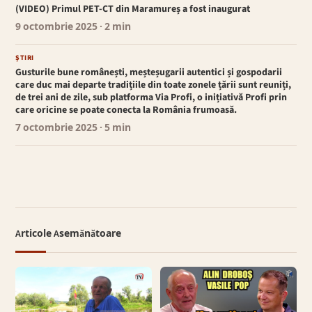
(VIDEO) Primul PET-CT din Maramureș a fost inaugurat
9 octombrie 2025
· 2 min
ȘTIRI
Gusturile bune românești, meșteșugarii autentici și gospodarii
care duc mai departe tradițiile din toate zonele țării sunt reuniți,
de trei ani de zile, sub platforma Via Profi, o inițiativă Profi prin
care oricine se poate conecta la România frumoasă.
7 octombrie 2025
· 5 min
Articole Asemănătoare