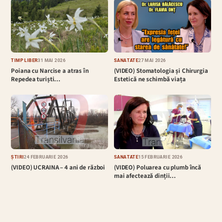
TIMP LIBER
31 MAI 2026
SĂNĂTATE
27 MAI 2026
Poiana cu Narcise a atras în
(VIDEO) Stomatologia și Chirurgia
Repedea turiști…
Estetică ne schimbă viața
ȘTIRI
24 FEBRUARIE 2026
SĂNĂTATE
15 FEBRUARIE 2026
(VIDEO) UCRAINA – 4 ani de război
(VIDEO) Poluarea cu plumb încă
mai afectează dinții…