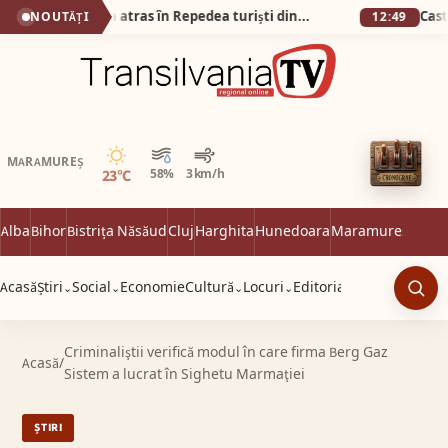
Poiana cu Narcise a atras în Repedea turiști din țară și din străinătate
NOUTĂȚI
12:49
Senin
MARAMUREȘ
23°C
58%
3 km/h
Alba
Bihor
Bistrița Năsăud
Cluj
Harghita
Hunedoara
Maramureș
Satu 
Acasă
Știri
Social
Economie
Cultură
Locuri
Editorial
⌄
⌄
⌄
⌄
Caut
Criminaliştii verifică modul în care firma Berg Gaz
Acasă
/
Sistem a lucrat în Sighetu Marmaţiei
ȘTIRI