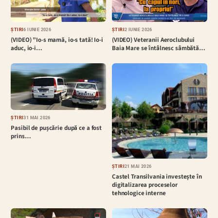
ȘTIRI
6 IUNIE 2026
ȘTIRI
2 IUNIE 2026
(VIDEO) ”Io-s mamă, io-s tată! Io-i
(VIDEO) Veteranii Aeroclubului
aduc, io-i…
Baia Mare se întâlnesc sâmbătă…
ȘTIRI
31 MAI 2026
Pasibil de pușcărie după ce a fost
prins…
ȘTIRI
21 MAI 2026
Castel Transilvania investește în
digitalizarea proceselor
tehnologice interne