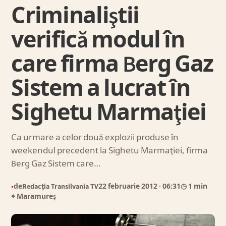
Criminaliştii
verifică modul în
care firma Berg Gaz
Sistem a lucrat în
Sighetu Marmaţiei
Ca urmare a celor două explozii produse în
weekendul precedent la Sighetu Marmaţiei, firma
Berg Gaz Sistem care…
de
Redacția Transilvania TV
22 februarie 2012
· 06:31
◷ 1 min
●
⌖ Maramureș