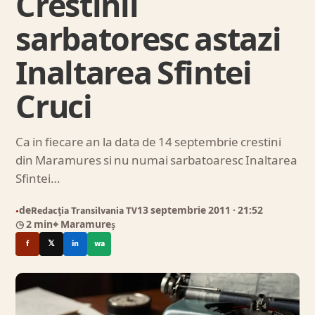
Crestinii
sarbatoresc astazi
Inaltarea Sfintei
Cruci
Ca in fiecare an la data de 14 septembrie crestini
din Maramures si nu numai sarbatoaresc Inaltarea
Sfintei…
de
Redacția Transilvania TV
13 septembrie 2011
· 21:52
●
◷ 2 min
⌖ Maramureș
f
𝕏
in
wa