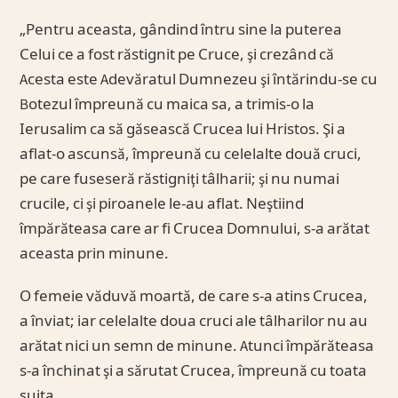
„Pentru aceasta, gândind întru sine la puterea
Celui ce a fost răstignit pe Cruce, şi crezând că
Acesta este Adevăratul Dumnezeu şi întărindu-se cu
Botezul împreună cu maica sa, a trimis-o la
Ierusalim ca să găsească Crucea lui Hristos. Şi a
aflat-o ascunsă, împreună cu celelalte două cruci,
pe care fuseseră răstigniţi tâlharii; şi nu numai
crucile, ci şi piroanele le-au aflat. Neştiind
împărăteasa care ar fi Crucea Domnului, s-a arătat
aceasta prin minune.
O femeie văduvă moartă, de care s-a atins Crucea,
a înviat; iar celelalte doua cruci ale tâlharilor nu au
arătat nici un semn de minune. Atunci împărăteasa
s-a închinat şi a sărutat Crucea, împreună cu toata
suita.