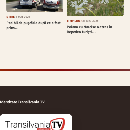
ȘTIRI
31 MAI 2026
TIMP LIBER
31 MAI 2026
Pasibil de pușcărie după ce a fost
Poiana cu Narcise a atras în
prins…
Repedea turiști…
Identitate Transilvania TV