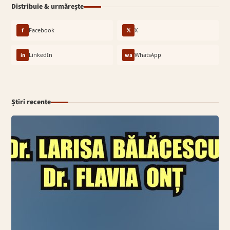
Distribuie & urmărește
f
Facebook
𝕏
X
in
LinkedIn
wa
WhatsApp
Știri recente