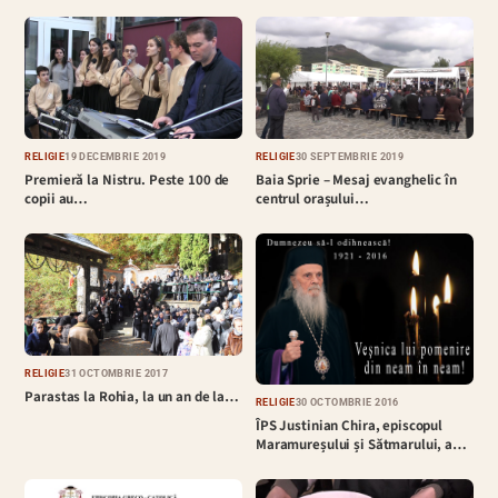
RELIGIE
19 DECEMBRIE 2019
RELIGIE
30 SEPTEMBRIE 2019
Premieră la Nistru. Peste 100 de
Baia Sprie – Mesaj evanghelic în
copii au…
centrul orașului…
RELIGIE
31 OCTOMBRIE 2017
Parastas la Rohia, la un an de la…
RELIGIE
30 OCTOMBRIE 2016
ÎPS Justinian Chira, episcopul
Maramureșului și Sătmarului, a…