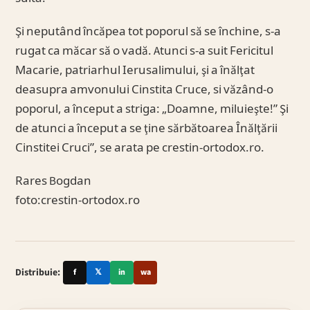
Şi neputând încăpea tot poporul să se închine, s-a
rugat ca măcar să o vadă. Atunci s-a suit Fericitul
Macarie, patriarhul Ierusalimului, şi a înălţat
deasupra amvonului Cinstita Cruce, si văzând-o
poporul, a început a striga: „Doamne, miluieşte!” Şi
de atunci a început a se ţine sărbătoarea Înălţării
Cinstitei Cruci”, se arata pe crestin-ortodox.ro.
Rares Bogdan
foto:crestin-ortodox.ro
Distribuie:
f
𝕏
in
wa