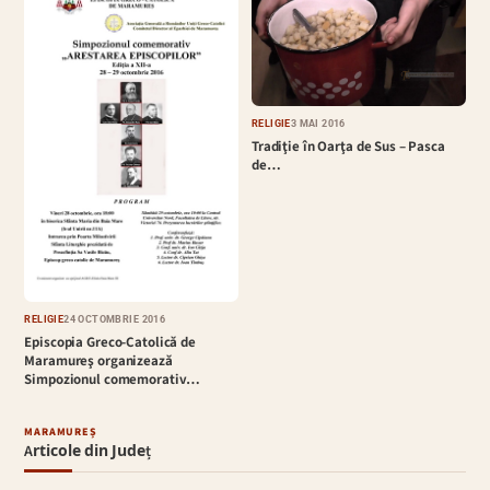
RELIGIE
3 MAI 2016
Tradiţie în Oarţa de Sus – Pasca
de…
RELIGIE
24 OCTOMBRIE 2016
Episcopia Greco-Catolică de
Maramureş organizează
Simpozionul comemorativ
„Arestarea…
MARAMUREȘ
Articole din Județ