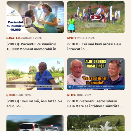
▶
SĂNĂTATE
3 AUGUST 2026
SPORT
29 IULIE 2026
(VIDEO): Pacientul cu numărul
(VIDEO): Cei mai buni arcași s-au
10.000! Moment memorabil în…
întrecut în…
ȘTIRI
6 IUNIE 2026
ȘTIRI
2 IUNIE 2026
(VIDEO) ”Io-s mamă, io-s tată! Io-i
(VIDEO) Veteranii Aeroclubului
aduc, io-i…
Baia Mare se întâlnesc sâmbătă…