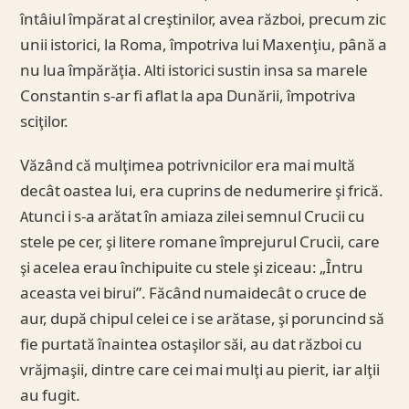
întâiul împărat al creştinilor, avea război, precum zic
unii istorici, la Roma, împotriva lui Maxenţiu, până a
nu lua împărăţia. Alti istorici sustin insa sa marele
Constantin s-ar fi aflat la apa Dunării, împotriva
sciţilor.
Văzând că mulţimea potrivnicilor era mai multă
decât oastea lui, era cuprins de nedumerire şi frică.
Atunci i s-a arătat în amiaza zilei semnul Crucii cu
stele pe cer, şi litere romane împrejurul Crucii, care
şi acelea erau închipuite cu stele şi ziceau: „Întru
aceasta vei birui”. Făcând numaidecât o cruce de
aur, după chipul celei ce i se arătase, şi poruncind să
fie purtată înaintea ostaşilor săi, au dat război cu
vrăjmaşii, dintre care cei mai mulţi au pierit, iar alţii
au fugit.