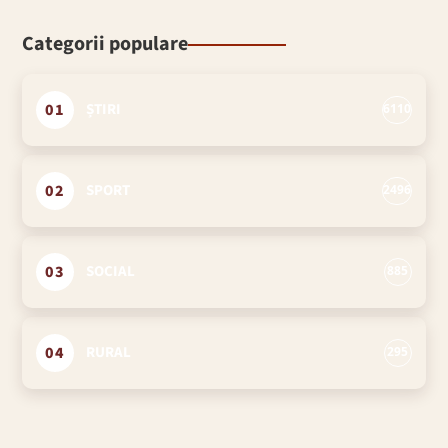
Categorii populare
01
ȘTIRI
6110
02
SPORT
2496
03
SOCIAL
885
04
RURAL
295