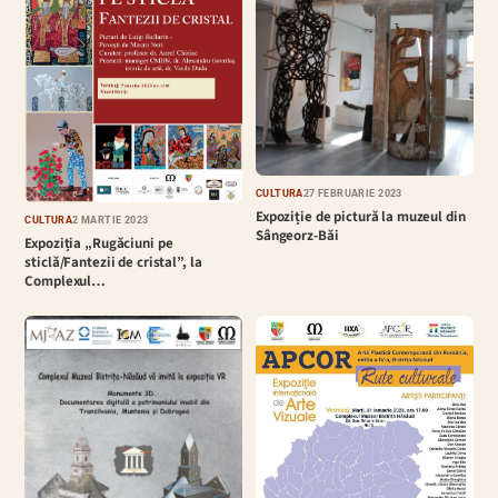
CULTURĂ
27 FEBRUARIE 2023
Expoziție de pictură la muzeul din
CULTURĂ
2 MARTIE 2023
Sângeorz-Băi
Expoziția „Rugăciuni pe
sticlă/Fantezii de cristal”, la
Complexul…