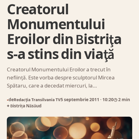
Creatorul
Monumentului
Eroilor din Bistriţa
s-a stins din viaţă
Creatorul Monumentului Eroilor a trecut în
nefiinţă. Este vorba despre sculptorul Mircea
Spătaru, care a decedat miercuri, la…
de
Redacția Transilvania TV
5 septembrie 2011
· 10:20
◷ 2 min
●
⌖ Bistrița Năsăud