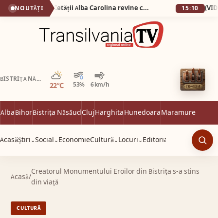
De la 1 Mai: Garda Cetății Alba Carolina revine cu salve de tun și un spectacol istoric de excepție
NOUTĂȚI
15:10
Parțial noros
BISTRIȚA NĂSĂUD
22°C
53%
6 km/h
Alba
Bihor
Bistrița Năsăud
Cluj
Harghita
Hunedoara
Maramureș
Satu 
Acasă
Știri
Social
Economie
Cultură
Locuri
Editorial
⌄
⌄
⌄
⌄
Caut
Creatorul Monumentului Eroilor din Bistriţa s-a stins
Acasă
/
din viaţă
CULTURĂ