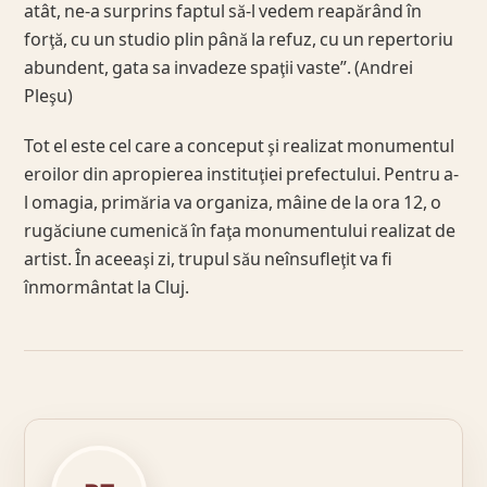
atât, ne-a surprins faptul să-l vedem reapărând în
forţă, cu un studio plin până la refuz, cu un repertoriu
abundent, gata sa invadeze spaţii vaste”. (Andrei
Pleşu)
Tot el este cel care a conceput şi realizat monumentul
eroilor din apropierea instituţiei prefectului. Pentru a-
l omagia, primăria va organiza, mâine de la ora 12, o
rugăciune cumenică în faţa monumentului realizat de
artist. În aceeaşi zi, trupul său neînsufleţit va fi
înmormântat la Cluj.