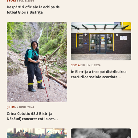
SPORT
8 IULIE 2024
Despărțiri oficiale la echipa de
fotbal Gloria Bistrița
SOCIAL
18 IUNIE 2024
În Bistrița a început distribuirea
cardurilor sociale acordate…
ȘTIRI
27 IUNIE 2024
Crina Cotutiu (ISU Bistrița-
Năsăud) concurat cot la cot…