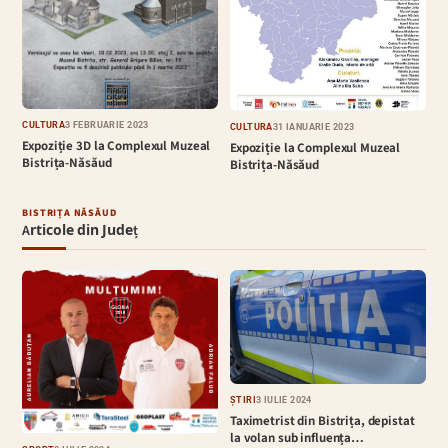
CULTURĂ
3 FEBRUARIE 2023
CULTURĂ
31 IANUARIE 2023
Expoziție 3D la Complexul Muzeal
Expoziție la Complexul Muzeal
Bistrița-Năsăud
Bistrița-Năsăud
BISTRIȚA NĂSĂUD
Articole din Județ
ȘTIRI
3 IULIE 2024
Taximetrist din Bistrița, depistat
la volan sub influența…