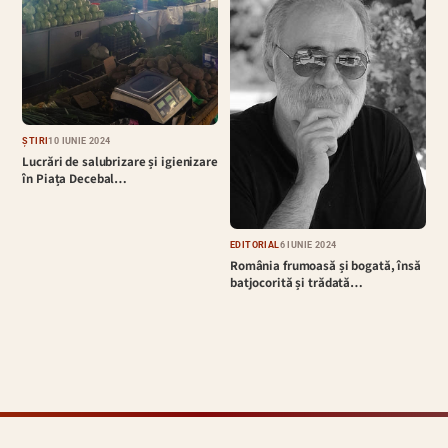
ȘTIRI
10 IUNIE 2024
Lucrări de salubrizare și igienizare
în Piața Decebal…
EDITORIAL
6 IUNIE 2024
România frumoasă și bogată, însă
batjocorită și trădată…