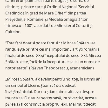
carierei un palmares foarte bogat şi o suma de
distincţii printre care şi Ordinul Naţional “Serviciul
Credincios în grad de Mare Ofiţer” din partea
Preşedinţiei României şi Medalia omagială “Ion
Irimescu – 100”, acordată de Ministerul Culturii şi
Cultelor.
“Este fără doar şi poate faptul că Mircea Spătaru se
rânduieşte printre cei mai importanţi artişti români ai
finalului de secol XX şi începutului de secol XXI. Mircea
Spătaru este, încă de la începuturile sale, un nume de
notorietate”. (Răzvan Theodorescu, academician)
„Mircea Spătaru a devenit pentru noi toţi, în ultimii ani,
un simbol al tăcerii. Ştiam că s-a dedicat
învăţământului. Dar nu ştiam nimic altceva despre
munca sa. O natura secretoasă, introvertită, acesta
părea să fi consimţit la propriul exil. Mai mult decât