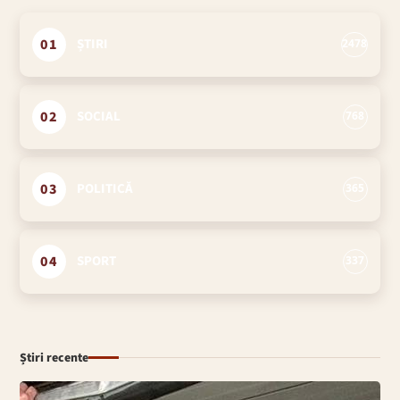
01
ȘTIRI
2478
02
SOCIAL
768
03
POLITICĂ
365
04
SPORT
337
Știri recente