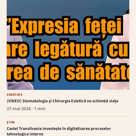
SĂNĂTATE
(VIDEO) Stomatologia și Chirurgia Estetică ne schimbă viața
27 mai 2026
· 1 min
ȘTIRI
Castel Transilvania investește în digitalizarea proceselor
tehnologice interne