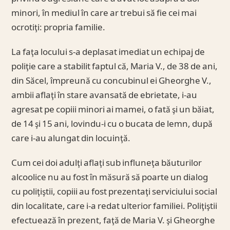
minori, în mediul în care ar trebui să fie cei mai
ocrotiţi: propria familie.
La faţa locului s-a deplasat imediat un echipaj de
poliţie care a stabilit faptul că, Maria V., de 38 de ani,
din Săcel, împreună cu concubinul ei Gheorghe V.,
ambii aflaţi în stare avansată de ebrietate, i-au
agresat pe copiii minori ai mamei, o fată şi un băiat,
de 14 şi 15 ani, lovindu-i cu o bucata de lemn, după
care i-au alungat din locuinţă.
Cum cei doi adulţi aflaţi sub influneţa băuturilor
alcoolice nu au fost în măsură să poarte un dialog
cu poliţiştii, copiii au fost prezentaţi serviciului social
din localitate, care i-a redat ulterior familiei. Poliţiştii
efectuează în prezent, faţă de Maria V. şi Gheorghe