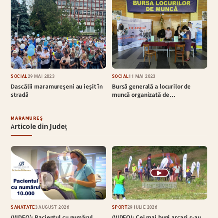
SOCIAL
29 MAI 2023
SOCIAL
11 MAI 2023
Dascălii maramureșeni au ieșit în
Bursă generală a locurilor de
stradă
muncă organizată de…
MARAMUREȘ
Articole din Județ
▶
SĂNĂTATE
3 AUGUST 2026
SPORT
29 IULIE 2026
(VIDEO): Pacientul cu numărul
(VIDEO): Cei mai buni arcași s-au