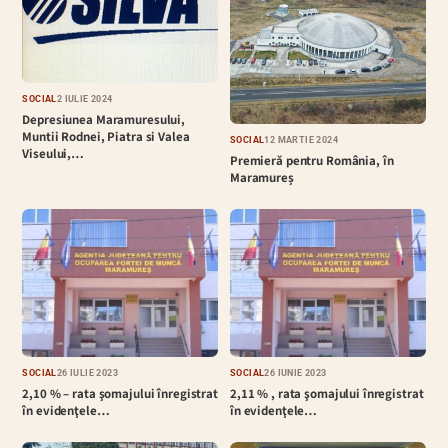
SOCIAL
2 IULIE 2024
Depresiunea Maramuresului,
Muntii Rodnei, Piatra si Valea
SOCIAL
12 MARTIE 2024
Viseului,…
Premieră pentru România, în
Maramureș
SOCIAL
26 IULIE 2023
SOCIAL
26 IUNIE 2023
2,10 % – rata şomajului înregistrat
2,11 % , rata şomajului înregistrat
în evidenţele…
în evidenţele…