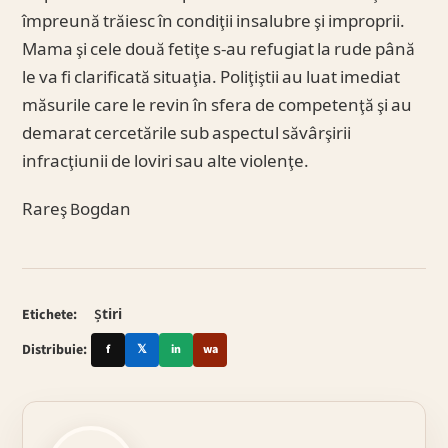
împreună trăiesc în condiţii insalubre şi improprii.
Mama şi cele două fetiţe s-au refugiat la rude până
le va fi clarificată situaţia. Poliţiştii au luat imediat
măsurile care le revin în sfera de competenţă şi au
demarat cercetările sub aspectul săvârşirii
infracţiunii de loviri sau alte violenţe.
Rareş Bogdan
Etichete:
Știri
Distribuie:
f
𝕏
in
wa