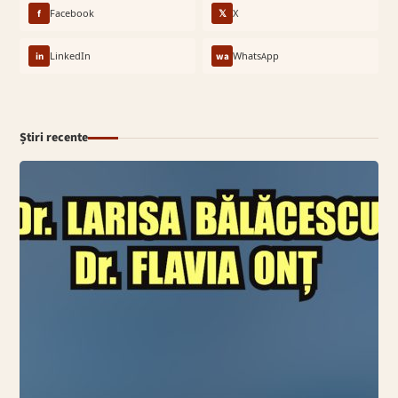
f
Facebook
𝕏
X
in
LinkedIn
wa
WhatsApp
Știri recente