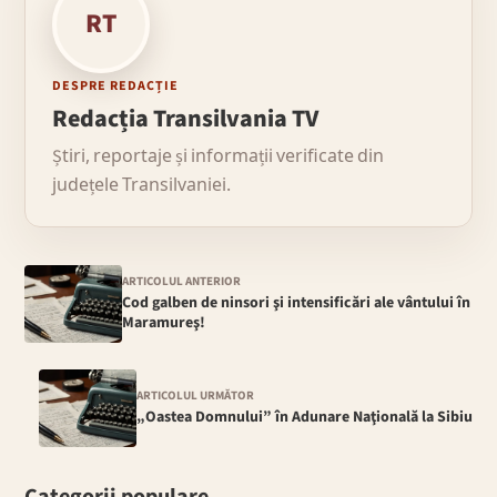
RT
DESPRE REDACȚIE
Redacția Transilvania TV
Știri, reportaje și informații verificate din
județele Transilvaniei.
ARTICOLUL ANTERIOR
Cod galben de ninsori şi intensificări ale vântului în
Maramureş!
ARTICOLUL URMĂTOR
„Oastea Domnului” în Adunare Naţională la Sibiu