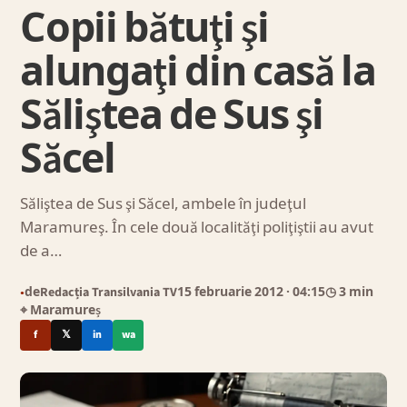
Copii bătuţi şi
alungaţi din casă la
Săliştea de Sus şi
Săcel
Săliştea de Sus şi Săcel, ambele în judeţul
Maramureş. În cele două localităţi poliţiştii au avut
de a…
de
Redacția Transilvania TV
15 februarie 2012
· 04:15
◷ 3 min
●
⌖ Maramureș
f
𝕏
in
wa