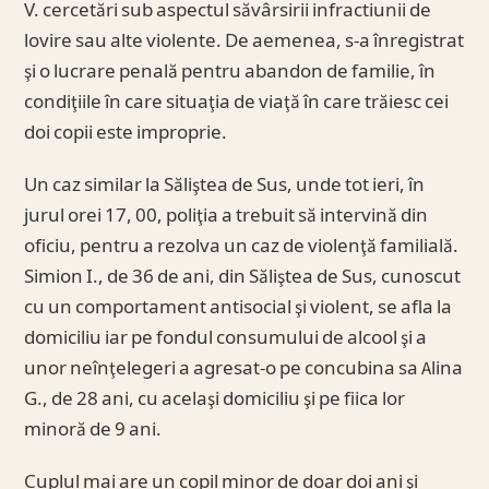
V. cercetări sub aspectul săvârsirii infractiunii de
lovire sau alte violente. De aemenea, s-a înregistrat
şi o lucrare penală pentru abandon de familie, în
condiţiile în care situaţia de viaţă în care trăiesc cei
doi copii este improprie.
Un caz similar la Săliştea de Sus, unde tot ieri, în
jurul orei 17, 00, poliţia a trebuit să intervină din
oficiu, pentru a rezolva un caz de violenţă familială.
Simion I., de 36 de ani, din Săliştea de Sus, cunoscut
cu un comportament antisocial şi violent, se afla la
domiciliu iar pe fondul consumului de alcool şi a
unor neînţelegeri a agresat-o pe concubina sa Alina
G., de 28 ani, cu acelaşi domiciliu şi pe fiica lor
minoră de 9 ani.
Cuplul mai are un copil minor de doar doi ani şi