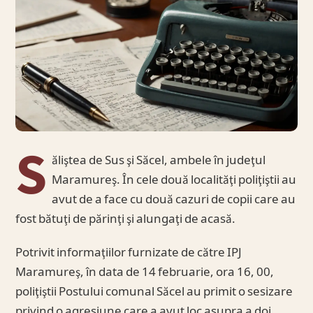
S
ăliştea de Sus şi Săcel, ambele în judeţul
Maramureş. În cele două localităţi poliţiştii au
avut de a face cu două cazuri de copii care au
fost bătuţi de părinţi şi alungaţi de acasă.
Potrivit informaţiilor furnizate de către IPJ
Maramureş, în data de 14 februarie, ora 16, 00,
poliţiştii Postului comunal Săcel au primit o sesizare
privind o agresiune care a avut loc asupra a doi