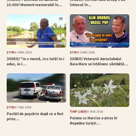
10.000! Moment memorabil în…
întrecut în…
ȘTIRI
6 IUNIE 2026
ȘTIRI
2 IUNIE 2026
(VIDEO) ”Io-s mamă, io-s tată! Io-i
(VIDEO) Veteranii Aeroclubului
aduc, io-i…
Baia Mare se întâlnesc sâmbătă…
ȘTIRI
31 MAI 2026
TIMP LIBER
31 MAI 2026
Pasibil de pușcărie după ce a fost
Poiana cu Narcise a atras în
prins…
Repedea turiști…