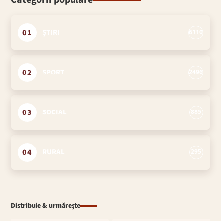
Categorii populare
01
ȘTIRI
6110
02
SPORT
2496
03
SOCIAL
885
04
RURAL
295
Distribuie & urmărește