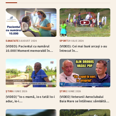
▶
SĂNĂTATE
3 AUGUST 2026
SPORT
29 IULIE 2026
(VIDEO): Pacientul cu numărul
(VIDEO): Cei mai buni arcași s-au
10.000! Moment memorabil în…
întrecut în…
ȘTIRI
6 IUNIE 2026
ȘTIRI
2 IUNIE 2026
(VIDEO) ”Io-s mamă, io-s tată! Io-i
(VIDEO) Veteranii Aeroclubului
aduc, io-i…
Baia Mare se întâlnesc sâmbătă…