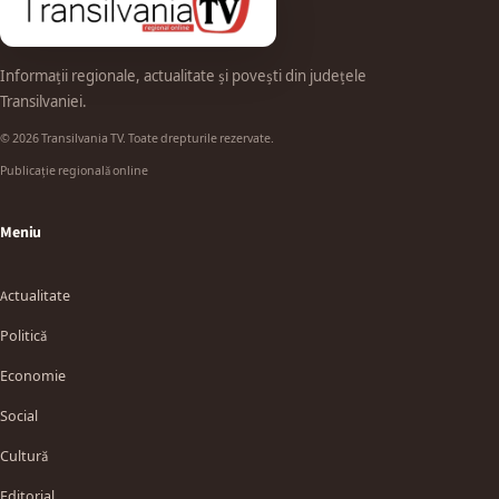
Informații regionale, actualitate și povești din județele
Transilvaniei.
© 2026 Transilvania TV. Toate drepturile rezervate.
Publicație regională online
Meniu
Actualitate
Politică
Economie
Social
Cultură
Editorial