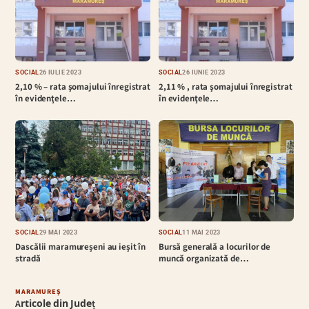
SOCIAL
26 IULIE 2023
SOCIAL
26 IUNIE 2023
2,10 % – rata şomajului înregistrat
2,11 % , rata şomajului înregistrat
în evidenţele…
în evidenţele…
SOCIAL
29 MAI 2023
SOCIAL
11 MAI 2023
Dascălii maramureșeni au ieșit în
Bursă generală a locurilor de
stradă
muncă organizată de…
MARAMUREȘ
Articole din Județ