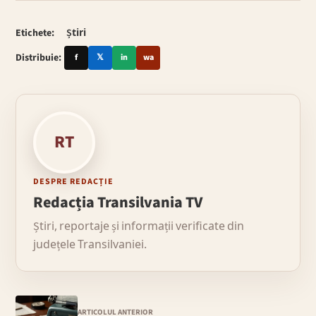
Etichete:
Știri
Distribuie:
f
𝕏
in
wa
RT
DESPRE REDACȚIE
Redacția Transilvania TV
Știri, reportaje și informații verificate din
județele Transilvaniei.
ARTICOLUL ANTERIOR