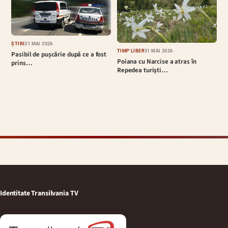
ȘTIRI
31 MAI 2026
TIMP LIBER
31 MAI 2026
Pasibil de pușcărie după ce a fost
Poiana cu Narcise a atras în
prins…
Repedea turiști…
Identitate Transilvania TV