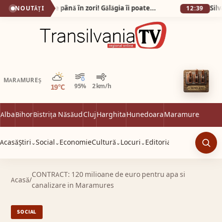
Gata cu petrecerile până în zori! Gălăgia îi poate costa pe scandalagii până la 12.000 de lei!
NOUTĂȚI
12:39
Parțial noros
MARAMUREȘ
19°C
95%
2 km/h
Alba
Bihor
Bistrița Năsăud
Cluj
Harghita
Hunedoara
Maramureș
Satu 
Acasă
Știri
Social
Economie
Cultură
Locuri
Editorial
⌄
⌄
⌄
⌄
Caut
CONTRACT: 120 milioane de euro pentru apa si
Acasă
/
canalizare in Maramures
SOCIAL