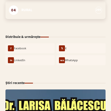
04
RURAL
295
Distribuie & urmărește
f
Facebook
𝕏
X
in
LinkedIn
wa
WhatsApp
Știri recente