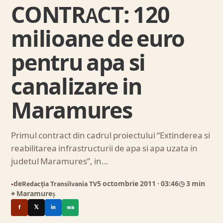
CONTRACT: 120
milioane de euro
pentru apa si
canalizare in
Maramures
Primul contract din cadrul proiectului “Extinderea si
reabilitarea infrastructurii de apa si apa uzata in
judetul Maramures”, in…
de
Redacția Transilvania TV
5 octombrie 2011
· 03:46
◷ 3 min
●
⌖ Maramureș
f
𝕏
in
wa