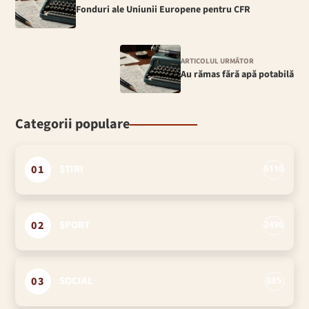
Fonduri ale Uniunii Europene pentru CFR
ARTICOLUL URMĂTOR
Au rămas fără apă potabilă
Categorii populare
01
ȘTIRI
6110
02
SPORT
2496
03
SOCIAL
885