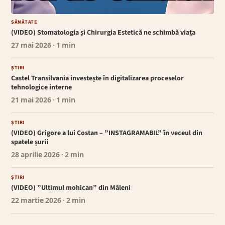
SĂNĂTATE
(VIDEO) Stomatologia și Chirurgia Estetică ne schimbă viața
27 mai 2026
· 1 min
ȘTIRI
Castel Transilvania investește în digitalizarea proceselor
tehnologice interne
21 mai 2026
· 1 min
ȘTIRI
(VIDEO) Grigore a lui Costan – ”INSTAGRAMABIL” în veceul din
spatele șurii
28 aprilie 2026
· 2 min
ȘTIRI
(VIDEO) ”Ultimul mohican” din Măleni
22 martie 2026
· 2 min